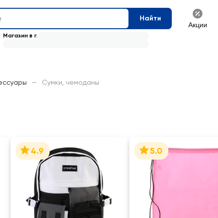
Найти
Акции
Магазин в г.
ессуары
—
Сумки, чемоданы
4.9
5.0