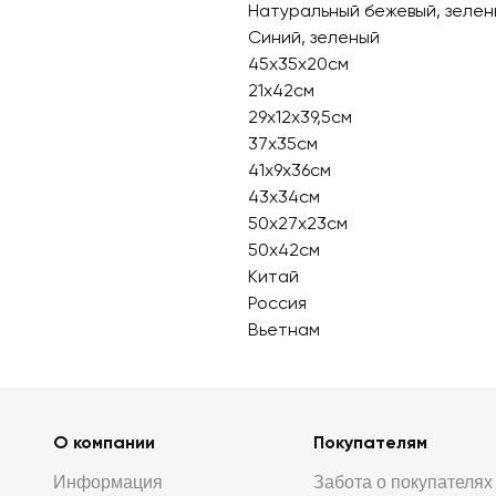
Натуральный бежевый, зелен
Синий, зеленый
45х35х20см
21х42см
29х12х39,5см
37х35см
41х9x36см
43х34см
50х27х23см
50х42см
Китай
Россия
Вьетнам
О компании
Покупателям
Информация
Забота о покупателях