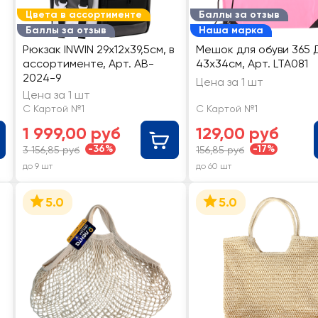
Цвета в ассортименте
Баллы за отзыв
Баллы за отзыв
Наша марка
Рюкзак INWIN 29х12х39,5см, в
Мешок для обуви 365 
ассортименте, Арт. AB-
43x34см, Арт. LTA081
2024-9
Цена за 1 шт
Цена за 1 шт
С Картой №1
С Картой №1
1 999,00 руб
129,00 руб
-36%
-17%
3 156,85 руб
156,85 руб
до 9 шт
до 60 шт
5.0
5.0