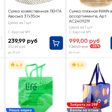
Сумка хозяйственная ЛЕНТА
Сумка пляжная INWIN в
Авоська 37х35см
ассортименте, Арт.
AC24011219
Цена за 1 шт
Цена за 1 шт
С Картой №1
С Картой №1
239,99 руб
999,00 руб
-26%
252,69 руб
1 367,37 руб
до 35 шт
до 4 шт
4.9
5.0
Забрать за 29₽
Наша марка
Баллы за отзыв