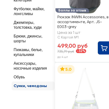
категории
Футболки, майки,
Баллы за отзыв
лонгсливы
Рюкзак INWIN Accessories, в
ассортименте, Арт. JS-
Джемперы,
E003-grey
толстовка, худи
Цена за 1 шт
Брюки, джинсы,
С Картой №1
шорты
499,00 руб
Пижамы, белье,
-32%
735,79 руб
купальники
до 4 шт
Аксессуары,
носочные изделия
5.0
Обувь
Сумки, чемоданы