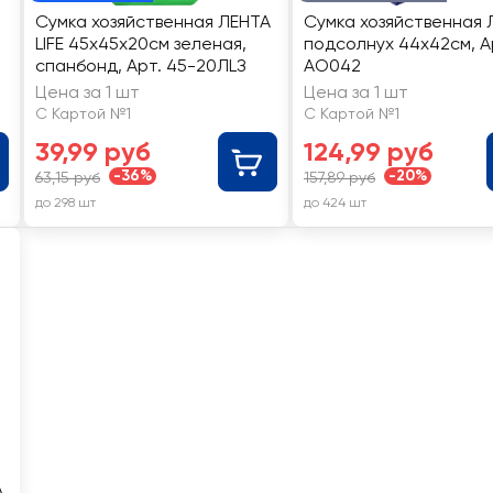
Сумка хозяйственная ЛЕНТА
Сумка хозяйственная 
LIFE 45x45x20см зеленая,
подсолнух 44x42см, А
спанбонд, Арт. 45-20ЛLЗ
AO042
Цена за 1 шт
Цена за 1 шт
С Картой №1
С Картой №1
39,99 руб
124,99 руб
-36%
-20%
63,15 руб
157,89 руб
до 298 шт
до 424 шт
А