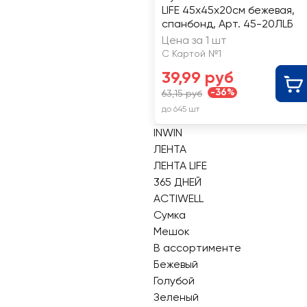
LIFE 45x45x20см бежевая,
спанбонд, Арт. 45-20ЛLБ
Цена за 1 шт
С Картой №1
39,99 руб
-36%
63,15 руб
до 645 шт
INWIN
ЛЕНТА
ЛЕНТА LIFE
365 ДНЕЙ
ACTIWELL
Сумка
Мешок
В ассортименте
Бежевый
Голубой
Зеленый