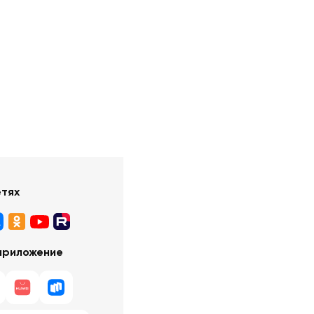
етях
приложение