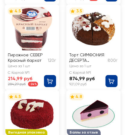
4.5
3.5
Пирожное СЕВЕР
Торт СИМФОНИЯ
Красный бархат
120г
ДЕСЕРТА
800г
Подарочный
Цена за 1 шт
Цена за 1 шт
набор
С Картой №1
С Картой №1
214,99 руб
874,99 руб
284,29 руб
921,09 руб
-24%
4.5
4.8
Выгодная упаковка
Баллы за отзыв