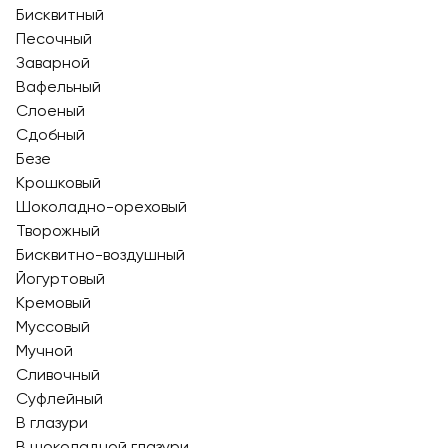
Бисквитный
Песочный
Заварной
Вафельный
Слоеный
Сдобный
Безе
Крошковый
Шоколадно-ореховый
Творожный
Бисквитно-воздушный
Йогуртовый
Кремовый
Муссовый
Мучной
Сливочный
Суфлейный
В глазури
В шоколадной глазури