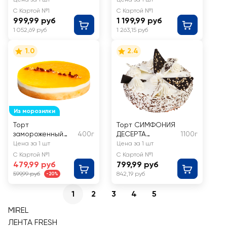
наслаждение
С Картой №1
С Картой №1
999,99 руб
1 199,99 руб
1 052,69 руб
1 263,15 руб
1.0
2.4
Из морозилки
Торт
Торт СИМФОНИЯ
замороженный
400г
ДЕСЕРТА
1100г
MOTIME Маракуйя
Шахерезада
Цена за 1 шт
Цена за 1 шт
С Картой №1
С Картой №1
479,99 руб
799,99 руб
599,99 руб
842,19 руб
-20%
1
2
3
4
5
MIREL
ЛЕНТА FRESH