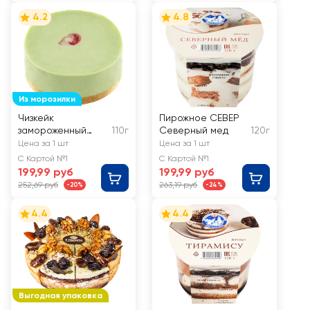
кремом, в
4.2
4.8
шоколадной
глазури
Из морозилки
Чизкейк
Пирожное СЕВЕР
замороженный
110г
Северный мед
120г
BETTY'S CAKE
Цена за 1 шт
Цена за 1 шт
Фисташка и
С Картой №1
С Картой №1
малина
199,99 руб
199,99 руб
252,69 руб
263,19 руб
-20%
-24%
4.4
4.4
Выгодная упаковка