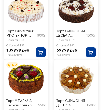
Торт бисквитный
Торт СИМФОНИЯ
МИСТЕР ТОРТ
1900г
ДЕСЕРТА
1000г
Сметанник
Хмельная вишня
Цена за 1 шт
Цена за 1 шт
С Картой №1
С Картой №1
1 399,99 руб
699,99 руб
1 473,69 руб
736,89 руб
4.2
Торт У ПАЛЫЧА
Торт СИМФОНИЯ
Лесная поляна
550г
ДЕСЕРТА
1500г
Карамельное
Цена за 1 шт
Цена за 1 шт