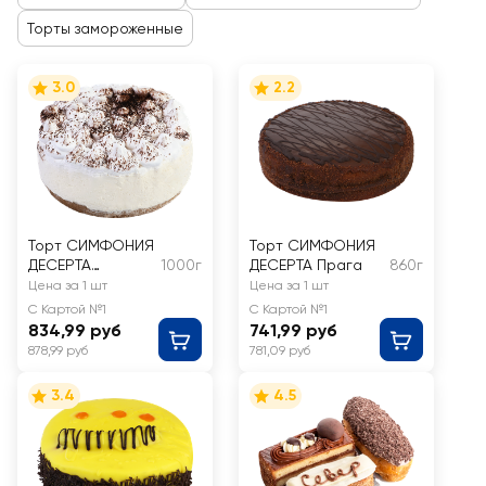
Торты замороженные
3.0
2.2
Торт СИМФОНИЯ
Торт СИМФОНИЯ
ДЕСЕРТА
1000г
ДЕСЕРТА Прага
860г
Тирамису
Цена за 1 шт
Цена за 1 шт
С Картой №1
С Картой №1
834,99 руб
741,99 руб
878,99 руб
781,09 руб
3.4
4.5