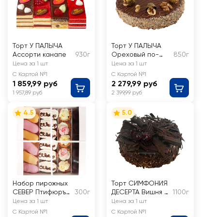
Торт У ПАЛЫЧА
Торт У ПАЛЫЧА
Ассорти канапе
930г
Ореховый по-
850г
королевски
Цена за 1 шт
Цена за 1 шт
С Картой №1
С Картой №1
1 859,99 руб
2 279,99 руб
1 957,89 руб
2 399,99 руб
4.5
5.0
Набор пирожных
Торт СИМФОНИЯ
СЕВЕР Птифюръ
300г
ДЕСЕРТА Вишня в
1100г
Суаре
шоколаде
Цена за 1 шт
Цена за 1 шт
С Картой №1
С Картой №1