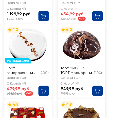
Симфония
МЕТРОПОЛЬ
Цена за 1 шт
Цена за 1 шт
десерта
Фуршетный
С Картой №1
С Картой №1
1 199,99 руб
454,99 руб
1 263,15 руб
526,39 руб
-13%
1.0
4.0
Из морозилки
Торт
Торт МИСТЕР
замороженный
400г
ТОРТ Мраморный
1100г
MOTIME
Цена за 1 шт
Цена за 1 шт
Монтблант
С Картой №1
С Картой №1
479,99 руб
949,99 руб
605,29 руб
999,99 руб
-20%
4.5
4.9