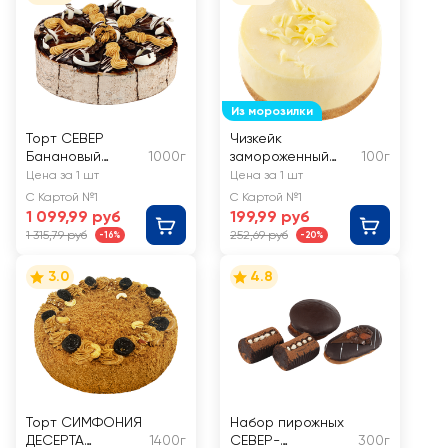
Из морозилки
Торт СЕВЕР
Чизкейк
Банановый
1000г
замороженный
100г
флирт
BETTY'S CAKE
Цена за 1 шт
Цена за 1 шт
Нью-йорк
С Картой №1
С Картой №1
1 099,99 руб
199,99 руб
1 315,79 руб
252,69 руб
-16%
-20%
3.0
4.8
Торт СИМФОНИЯ
Набор пирожных
ДЕСЕРТА
1400г
СЕВЕР-
300г