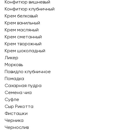
Конфитюр вишневый
Конфитюр клубничный
Крем белковый
Крем ванильный
Крем масляный
Крем сметанный
Крем творожный
Крем шоколадный
Ликер
Морковь
Повидло клубничное
Помадка
Сахарная пудра
Семена чиа
Суфле
Сыр Рикотта
Фисташки
Черника
Чернослив