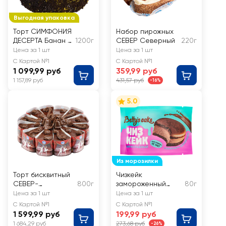
Выгодная упаковка
Торт СИМФОНИЯ
Набор пирожных
ДЕСЕРТА Банан с
1200г
СЕВЕР Северный
220г
йогуртом
Цена за 1 шт
Цена за 1 шт
С Картой №1
С Картой №1
1 099,99 руб
359,99 руб
1 157,89 руб
431,57 руб
-16%
5.0
Из морозилки
Торт бисквитный
Чизкейк
СЕВЕР-
800г
замороженный
80г
МЕТРОПОЛЬ
BETTY'S CAKE
Цена за 1 шт
Цена за 1 шт
Театральный
Сэндвич-чизкейк
С Картой №1
С Картой №1
Сырный и
1 599,99 руб
199,99 руб
шоколадный
1 684,29 руб
273,68 руб
-26%