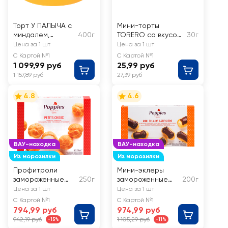
Торт У ПАЛЫЧА с
Мини-торты
миндалем,
400г
TORERO со вкусом
30г
хрустящим
шоколада
Цена за 1 шт
Цена за 1 шт
крокантом и
С Картой №1
С Картой №1
карамельным
1 099,99 руб
25,99 руб
шоколадом
1 157,89 руб
27,39 руб
4.8
4.6
ВАУ-находка
ВАУ-находка
Из морозилки
Из морозилки
Профитроли
Мини-эклеры
замороженные
250г
замороженные
200г
POPPIES из
POPPIES
Цена за 1 шт
Цена за 1 шт
заварного теста
Патисьер, со
С Картой №1
С Картой №1
с кремовой
взбитыми
794,99 руб
974,99 руб
начинкой
сливками и
942,19 руб
1 105,29 руб
-15%
-11%
баварским