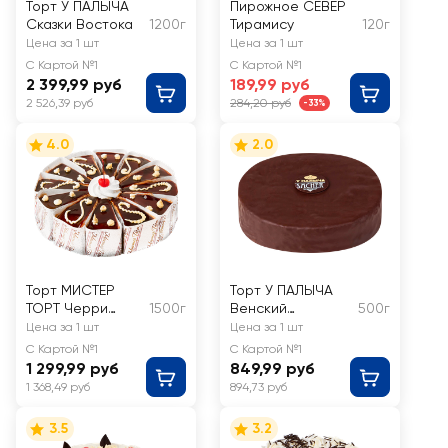
Торт У ПАЛЫЧА
Пирожное СЕВЕР
Сказки Востока
1200г
Тирамису
120г
Цена за 1 шт
Цена за 1 шт
С Картой №1
С Картой №1
2 399,99 руб
189,99 руб
2 526,39 руб
284,20 руб
-33%
4.0
2.0
Торт МИСТЕР
Торт У ПАЛЫЧА
ТОРТ Черри
1500г
Венский
500г
вишневый
шоколадный
Цена за 1 шт
Цена за 1 шт
С Картой №1
С Картой №1
1 299,99 руб
849,99 руб
1 368,49 руб
894,73 руб
3.5
3.2