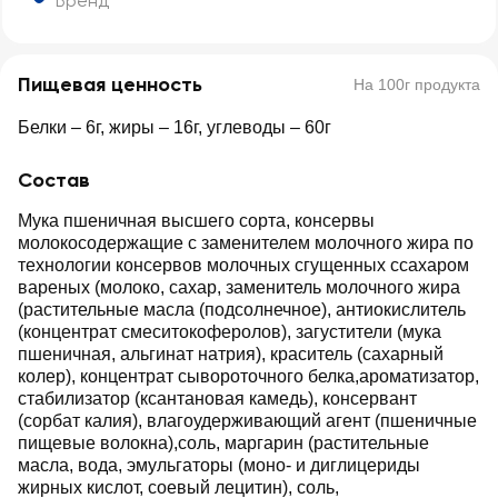
Бренд
Пищевая ценность
На 100г продукта
Белки – 6г, жиры – 16г, углеводы – 60г
Состав
Мука пшеничная высшего сорта, консервы
молокосодержащие с заменителем молочного жира по
технологии консервов молочных сгущенных ссахаром
вареных (молоко, сахар, заменитель молочного жира
(растительные масла (подсолнечное), антиокислитель
(концентрат смеситокоферолов), загустители (мука
пшеничная, альгинат натрия), краситель (сахарный
колер), концентрат сывороточного белка,ароматизатор,
стабилизатор (ксантановая камедь), консервант
(сорбат калия), влагоудерживающий агент (пшеничные
пищевые волокна),соль, маргарин (растительные
масла, вода, эмульгаторы (моно- и диглицериды
жирных кислот, соевый лецитин), соль,