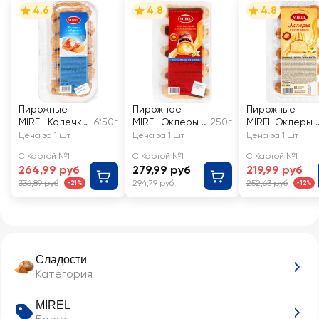
4.6
4.8
4.8
Пирожные
Пирожное
Пирожные
MIREL Колечки
6*50г
MIREL Эклеры с
250г
MIREL Эклеры 
с творогом,
заварным
крем-брюле
Цена за 1 шт
Цена за 1 шт
Цена за 1 шт
6х50г
кремом
С Картой №1
С Картой №1
С Картой №1
264,99 руб
279,99 руб
219,99 руб
336,89 руб
294,79 руб
252,63 руб
-21%
-12%
Сладости
Категория
MIREL