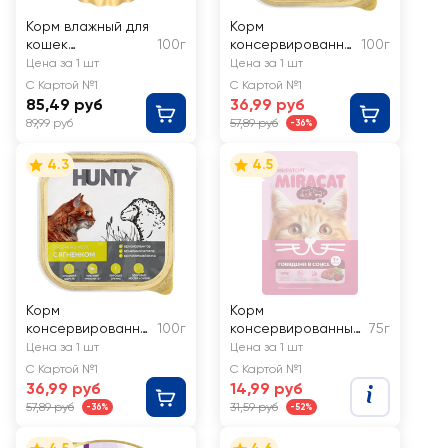
Корм влажный для
Корм
кошек
100г
консервированны
100г
ЗООГУРМАН
й для взрослых
Цена за 1 шт
Цена за 1 шт
Holistic с
кошек HUNTY с
С Картой №1
С Картой №1
кроликом и
курицей, кусочки
85,49 руб
36,99 руб
индейкой
в желе
89,99 руб
57,89 руб
-36%
4.3
4.5
Корм
Корм
консервированны
100г
консервированный
75г
й для взрослых
для кошек MIRACAT
Цена за 1 шт
Цена за 1 шт
кошек HUNTY с
с говядиной в
С Картой №1
С Картой №1
ягненком, кусочки
соусе
36,99 руб
14,99 руб
в желе
57,89 руб
31,59 руб
-36%
-52%