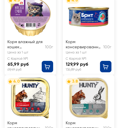
4.5
4.6
Корм влажный для
Корм
кошек
100г
консервированны
100г
ЗООГУРМАН
й для кошек BRIT
Цена за 1 шт
Цена за 1 шт
Мясное суфле с
PREMIUM Риет из
С Картой №1
С Картой №1
печенью
говядины, для
65,99 руб
129,99 руб
стерилизованных
69,49 руб
136,89 руб
кошек
4.0
3.8
Корм
Корм