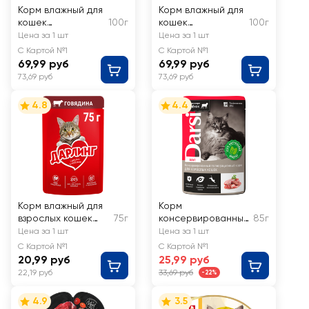
Корм влажный для
Корм влажный для
кошек
100г
кошек
100г
ЗООГУРМАН
ЗООГУРМАН
Цена за 1 шт
Цена за 1 шт
Мясное суфле с
Мясное суфле с
С Картой №1
С Картой №1
языком
телятиной
69,99 руб
69,99 руб
73,69 руб
73,69 руб
4.8
4.4
Корм влажный для
Корм
взрослых кошек
75г
консервированный
85г
ДАРЛИНГ Говядина
для взрослых
Цена за 1 шт
Цена за 1 шт
в подливе
кошек DARSI
С Картой №1
С Картой №1
Ягненок
20,99 руб
25,99 руб
22,19 руб
33,69 руб
-22%
4.9
3.5