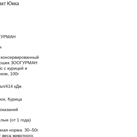
акт Юкка
ГУРМАН
и
 консервированный
кошек ЗООГУРМАН
tic с курицей и
ком, 100г
ал/414 кДж
ок, Курица
показаний
лые (от 1 года)
чная норма: 30–50г
г веса животного.