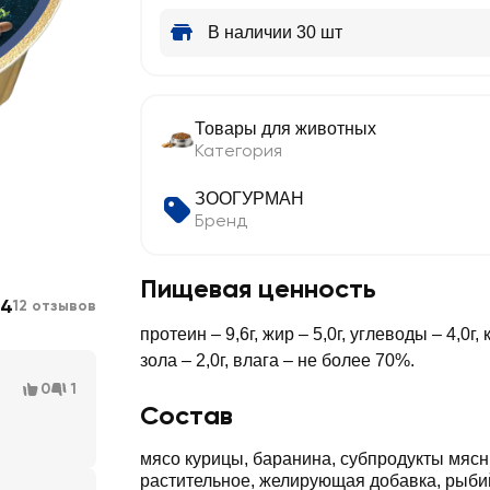
В наличии 30 шт
Товары для животных
Категория
ЗООГУРМАН
Бренд
Пищевая ценность
.4
12 отзывов
протеин – 9,6г, жир – 5,0г, углеводы – 4,0г, 
зола – 2,0г, влага – не более 70%.
0
1
Состав
мясо курицы, баранина, субпродукты мясн
растительное, желирующая добавка, рыбий