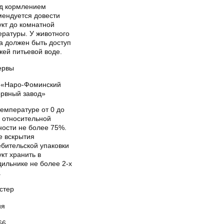
д кормлением
мендуется довести
укт до комнатной
ературы. У животного
а должен быть доступ
жей питьевой воде.
ервы
«Наро-Фоминский
ервный завод»
емпературе от 0 до
и относительной
ности не более 75%.
е вскрытия
ебительской упаковки
кт хранить в
ильнике не более 2-х
.
стер
ия
66