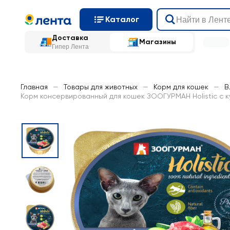
Каталог
Доставка
Магазины
Гипер Лента
Главная
—
Товары для животных
—
Корм для кошек
—
В
Корм консервированный для кошек ЗООГУРМАН Holistic с ку