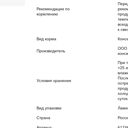
Пере
Рекомендации по
реко
кормлению
прод
темп
всегд
к све
Вид корма
Конс
ООО 
Производитель
конс
При т
+25 
влаж
Посл
Условия хранения
потр
проду
холод
суток
Вид упаковки
Лами
Страна
Росс
Артикул
6174