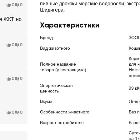
пивные дрожжи,морские водоросли, экстр
0
0
Шидигера.
я ЖКТ. но
Характеристики
Бренд
ЗОО
0
0
Вид животного
Кошк
Корм
Полное название
для 
товара (у поставщика)
Holis
ягнен
0
0
Энергетическая
99 кК
ценность
Вкусы
Ягнен
Особенности животного
Без 
0
0
Возраст потребителя
Взрос
Суто
на 1к