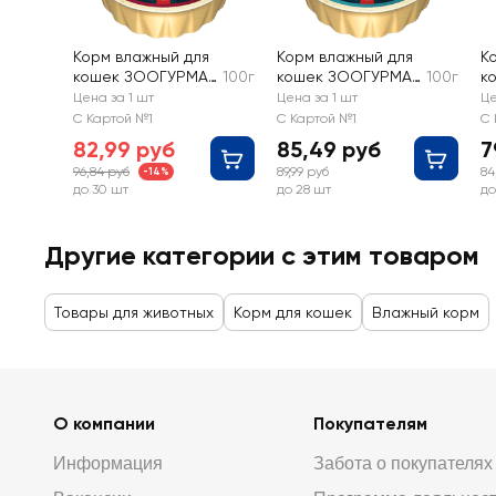
Корм влажный для
Корм влажный для
К
кошек ЗООГУРМАН
100г
кошек ЗООГУРМАН
100г
к
Holistic с
Holistic с кроликом
М
Цена за 1 шт
Цена за 1 шт
Це
телятиной и
и индейкой
я
С Картой №1
С Картой №1
С 
индейкой
82,99 руб
85,49 руб
7
96,84 руб
89,99 руб
84
-14%
до 30 шт
до 28 шт
до
Другие категории с этим товаром
Товары для животных
Корм для кошек
Влажный корм
О компании
Покупателям
Информация
Забота о покупателях