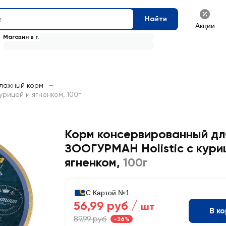
Найти
Акции
Магазин в г.
лажный корм
—
рицей и ягненком, 100г
Корм консервированный дл
ЗООГУРМАН Holistic с кури
ягненком
,
100г
С Картой №1
56,99 руб /
шт
В к
89,99 руб
-36%