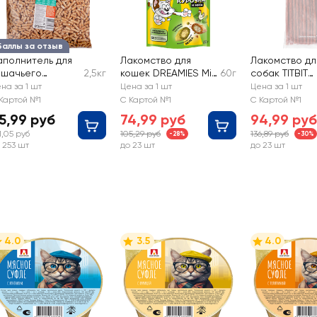
Баллы за отзыв
аполнитель для
Лакомство для
Лакомство дл
ошачьего
2,5кг
кошек DREAMIES Mix
60г
собак TITBIT
уалета
(Микс) курица,
Золотая колл
на за 1 шт
Цена за 1 шт
Цена за 1 шт
ревесный
кошачья мята
Колбаса Пар
Картой №1
С Картой №1
С Картой №1
5,99 руб
74,99 руб
94,99 руб
1,05 руб
105,29 руб
136,89 руб
-28%
-30%
 253 шт
до 23 шт
до 23 шт
4.0
3.5
4.0