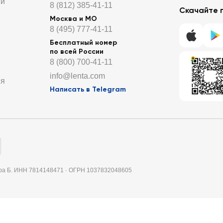
ти
8 (812) 385-41-11
Скачайте 
Москва и МО
8 (495) 777-41-11
Бесплатный номер
по всей России
8 (800) 700-41-11
info@lenta.com
ия
Написать в Telegram
итера Б. ИНН 7814148471 · ОГРН 1037832048605