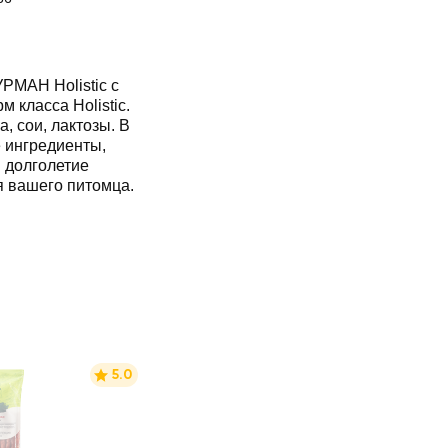
РМАН Holistic с
 класса Holistic.
, сои, лактозы. В
 ингредиенты,
 долголетие
 вашего питомца.
5.0