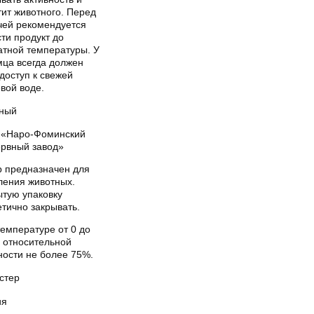
тит животного. Перед
чей рекомендуется
ти продукт до
атной температуры. У
мца всегда должен
доступ к свежей
вой воде.
ный
«Наро-Фоминский
ервный завод»
р предназначен для
ления животных.
ытую упаковку
тично закрывать.
емпературе от 0 до
и относительной
ности не более 75%.
стер
ия