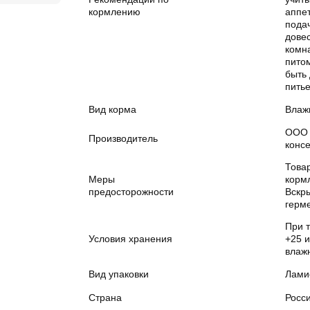
кормлению
аппе
пода
довес
комн
пито
быть 
питье
Вид корма
Влаж
ООО 
Производитель
конс
Това
Меры
корм
предосторожности
Вскр
герме
При т
Условия хранения
+25 
влаж
Вид упаковки
Лами
Страна
Росс