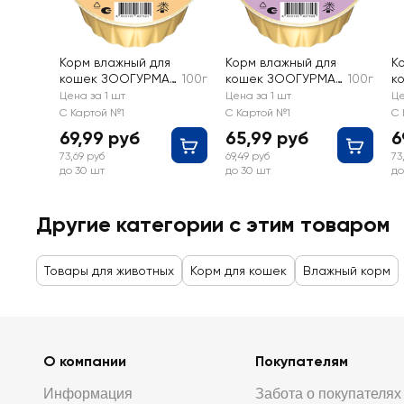
Корм влажный для
Корм влажный для
К
кошек ЗООГУРМАН
100г
кошек ЗООГУРМАН
100г
к
Мясное суфле с
Мясное суфле с
М
Цена за 1 шт
Цена за 1 шт
Це
телятиной
печенью
к
С Картой №1
С Картой №1
С 
69,99 руб
65,99 руб
6
73,69 руб
69,49 руб
73
до 30 шт
до 30 шт
до
Другие категории с этим товаром
Товары для животных
Корм для кошек
Влажный корм
О компании
Покупателям
Информация
Забота о покупателях