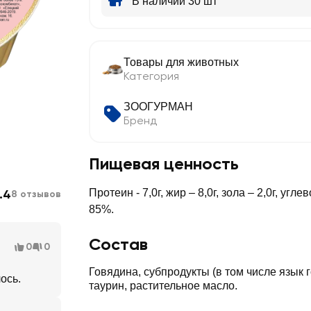
В наличии 30 шт
Товары для животных
Категория
ЗООГУРМАН
Бренд
Пищевая ценность
.4
Протеин - 7,0г, жир – 8,0г, зола – 2,0г, угле
8 отзывов
85%.
Состав
0
0
Говядина, субпродукты (в том числе язык г
ось.
таурин, растительное масло.