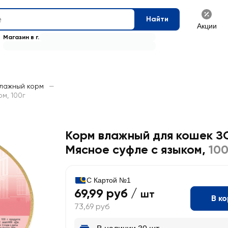
Найти
Акции
Магазин в г.
лажный корм
—
м, 100г
Корм влажный для кошек 
Мясное суфле с языком
,
100
С Картой №1
69,99 руб /
шт
В к
73,69 руб