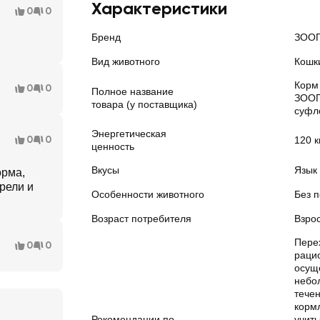
Характеристики
0
0
Бренд
ЗОО
Вид животного
Кошк
Корм
0
0
Полное название
ЗООГ
товара (у поставщика)
суфле
Энергетическая
0
0
120 к
ценность
Вкусы
Язык
орма,
рели и
Особенности животного
Без 
Возраст потребителя
Взрос
Пере
0
0
раци
осущ
небо
течен
корм
Рекомендации по
учиты