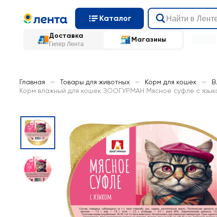
Каталог
Доставка
Магазины
Гипер Лента
Главная
—
Товары для животных
—
Корм для кошек
—
В
Корм влажный для кошек ЗООГУРМАН Мясное суфле с языко