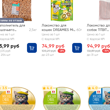
Баллы за отзыв
аполнитель для
Лакомство для
Лакомство дл
ошачьего
2,5кг
кошек DREAMIES Mix
60г
собак TITBIT
уалета
(Микс) курица,
Золотая колл
на за 1 шт
Цена за 1 шт
Цена за 1 шт
ревесный
кошачья мята
Колбаса Пар
Картой №1
С Картой №1
С Картой №1
5,99 руб
74,99 руб
94,99 руб
1,05 руб
105,29 руб
136,89 руб
-28%
-30%
 254 шт
до 23 шт
до 31 шт
3.5
4.6
4.0