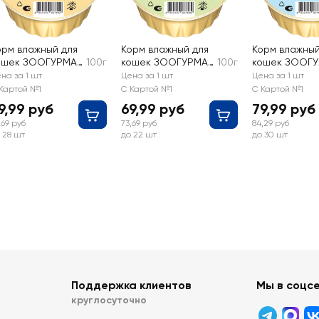
орм влажный для
Корм влажный для
Корм влажный
ошек ЗООГУРМАН
100г
кошек ЗООГУРМАН
100г
кошек ЗООГ
ясное суфле с
Мясное суфле с
Мясное суфл
на за 1 шт
Цена за 1 шт
Цена за 1 шт
урицей
кроликом
ягненком
Картой №1
С Картой №1
С Картой №1
9,99 руб
69,99 руб
79,99 руб
,69 руб
73,69 руб
84,29 руб
 28 шт
до 22 шт
до 30 шт
Поддержка клиентов
Мы в соцс
круглосуточно