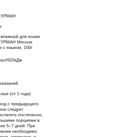
ГУРМАН
и
 влажный для кошек
УРМАН Мясное
 с языком, 100г
кал/503кДж
показаний
лые (от 1 года)
ход с предыдущего
она следует
ествлять постепенно,
льшими порциями в
ие 5–7 дней. При
лении необходимо
вать активность и