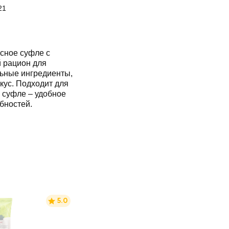
21
сное суфле с
 рацион для
льные ингредиенты,
кус. Подходит для
 суфле – удобное
бностей.
5.0