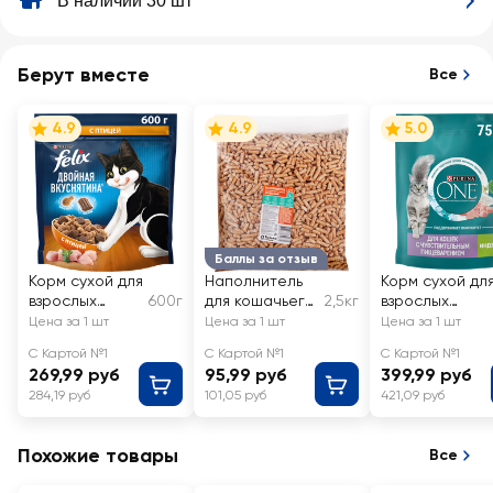
В наличии 30 шт
Берут вместе
Все
4.9
4.9
5.0
Баллы за отзыв
Корм сухой для
Наполнитель
Корм сухой дл
взрослых
600г
для кошачьего
2,5кг
взрослых
кошек FELIX
туалета
кошек PURINA
Цена за 1 шт
Цена за 1 шт
Цена за 1 шт
Двойная
древесный
ONE с
С Картой №1
С Картой №1
С Картой №1
вкуснятина с
чувствительны
269,99 руб
95,99 руб
399,99 руб
птицей
м
284,19 руб
101,05 руб
421,09 руб
пищеварение
и разборчивым
вкусом в еде, с
Похожие товары
Все
высоким
содержанием