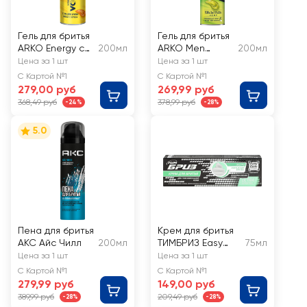
Гель для бритья
Гель для бритья
ARKO Energy с
200мл
ARKO Men
200мл
таурином
Soothing hemp
Цена за 1 шт
Цена за 1 шт
С Картой №1
С Картой №1
279,00 руб
269,99 руб
368,49 руб
378,99 руб
-24%
-28%
5.0
Пена для бритья
Крем для бритья
АКС Айс Чилл
200мл
ТИМБРИЗ Easy
75мл
Glide complex
Цена за 1 шт
Цена за 1 шт
для
С Картой №1
С Картой №1
чувствительной
279,99 руб
149,00 руб
кожи
389,99 руб
209,49 руб
-28%
-28%