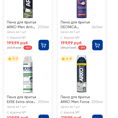
Пена для бритья
Пена для бритья
ARKO Men Antı-
200мл
DEONICA
240мл
irritation
Максимальная
Цена за 1 шт
Цена за 1 шт
защита
С Картой №1
С Картой №1
199,99 руб
199,99 руб
263,15 руб
284,29 руб
-24%
-29%
5.0
4.8
Пена для бритья
Пена для бритья
EXXE Extra aloe
200мл
ARKO Men Force
200мл
Восстанавлива
Цена за 1 шт
Цена за 1 шт
ющая
С Картой №1
С Картой №1
109,99 руб
219,99 руб