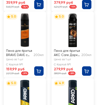
359,99 руб
379,99 руб
545,99 руб
424,99 руб
-34%
-10%
5.0
5.0
Пена для бритья
Пена для бритья
BRAVE DAVE с
200мл
AKC Care Дарк
200мл
углем
Темптейшн
Цена за 1 шт
Цена за 1 шт
С Картой №1
С Картой №1
159,99 руб
279,99 руб
227,39 руб
389,99 руб
-29%
-28%
5.0
4.9