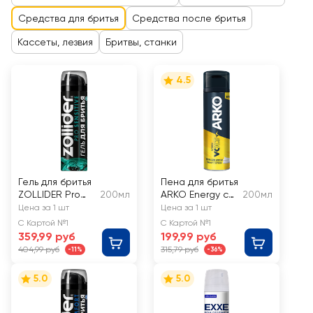
Средства для бритья
Средства после бритья
Кассеты, лезвия
Бритвы, станки
4.5
Гель для бритья
Пена для бритья
ZOLLIDER Pro
200мл
ARKO Energy с
200мл
Sensitive
таурином
Цена за 1 шт
Цена за 1 шт
Древесный
С Картой №1
С Картой №1
аромат
359,99 руб
199,99 руб
увлажняющий,
404,99 руб
315,79 руб
-11%
-36%
для
чувствительной
5.0
5.0
кожи