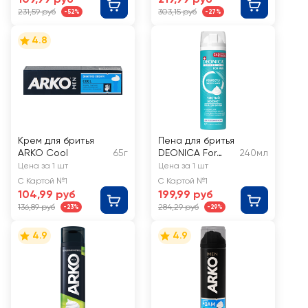
231,59 руб
303,15 руб
-52%
-27%
4.8
Крем для бритья
Пена для бритья
ARKO Cool
65г
DEONICA For
240мл
men Чистый
Цена за 1 шт
Цена за 1 шт
эффект
С Картой №1
С Картой №1
104,99 руб
199,99 руб
136,89 руб
284,29 руб
-23%
-29%
4.9
4.9