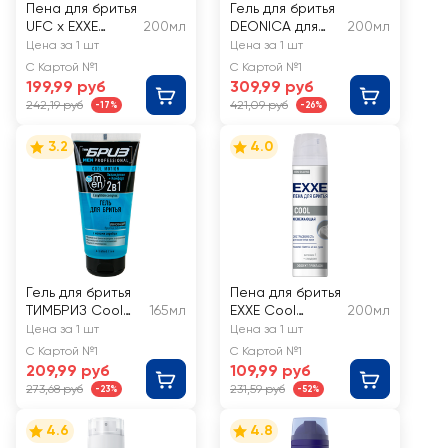
Пена для бритья
Гель для бритья
UFC x EXXE
200мл
DEONICA для
200мл
Ultimate
чувствительной
Цена за 1 шт
Цена за 1 шт
Freshness
кожи
С Картой №1
С Картой №1
199,99 руб
309,99 руб
242,19 руб
421,09 руб
-17%
-26%
3.2
4.0
Гель для бритья
Пена для бритья
ТИМБРИЗ Cool
165мл
EXXE Cool
200мл
Motion EasyGlide
Освежающая
Цена за 1 шт
Цена за 1 шт
Complex
С Картой №1
С Картой №1
209,99 руб
109,99 руб
273,68 руб
231,59 руб
-23%
-52%
4.6
4.8