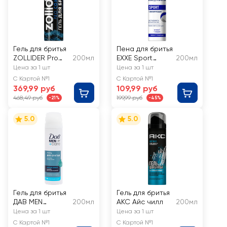
Гель для бритья
Пена для бритья
ZOLLIDER Pro
200мл
EXXE Sport
200мл
Comfort
energy Cool
Цена за 1 шт
Цена за 1 шт
Цитрусовый
Effect
С Картой №1
С Картой №1
аромат
369,99 руб
109,99 руб
охлаждающий,
468,49 руб
199,99 руб
-21%
-45%
успокаивающий
5.0
5.0
Гель для бритья
Гель для бритья
ДАВ MEN
200мл
AKC Айс чилл
200мл
Увлажняющий
Цена за 1 шт
Цена за 1 шт
С Картой №1
С Картой №1