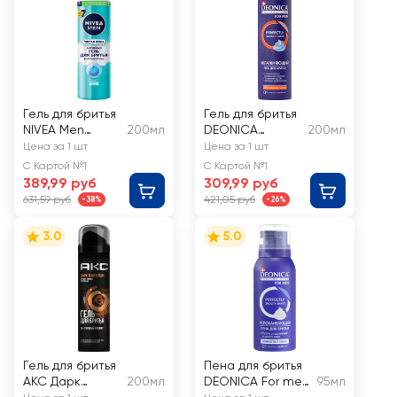
Гель для бритья
Гель для бритья
NIVEA Men
200мл
DEONICA
200мл
Чистая кожа, для
Максимальная
Цена за 1 шт
Цена за 1 шт
проблемной
защита
С Картой №1
С Картой №1
кожи
389,99 руб
309,99 руб
631,59 руб
421,05 руб
-38%
-26%
3.0
5.0
Гель для бритья
Пена для бритья
AKC Дарк
200мл
DEONICA For men
95мл