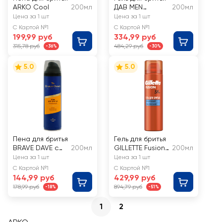
ARKO Cool
200мл
ДАВ MEN
200мл
Увлажняющий и
Цена за 1 шт
Цена за 1 шт
успокаивающий
С Картой №1
С Картой №1
для
199,99 руб
334,99 руб
чувствительной
315,78 руб
484,29 руб
-36%
-30%
кожи
5.0
5.0
Пена для бритья
Гель для бритья
BRAVE DAVE с
200мл
GILLETTE Fusion5
200мл
увлажняющим
Ultra Moisturizing
Цена за 1 шт
Цена за 1 шт
эффектом
увлажнение
С Картой №1
С Картой №1
144,99 руб
429,99 руб
178,99 руб
894,79 руб
-18%
-51%
1
2