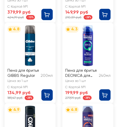
темптейшен
Комфортное
Цена за 1 шт
Цена за 1 шт
бритье
С Картой №1
С Картой №1
379,99 руб
149,99 руб
424,99 руб
210,59 руб
-10%
-28%
4.8
4.3
Пена для бритья
Пена для бритья
GIBBS Regular
200мл
DEONICA для
240мл
чувствительной
Цена за 1 шт
Цена за 1 шт
кожи
С Картой №1
С Картой №1
134,99 руб
199,99 руб
189,47 руб
279,99 руб
-28%
-28%
4.9
4.8