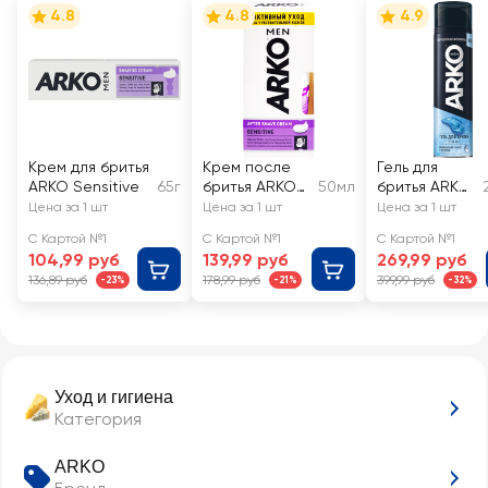
4.8
4.8
4.9
Крем для бритья
Крем после
Гель для
ARKO Sensitive
65г
бритья ARKO
50мл
бритья ARKO
Men Sensitive
Cool
Цена за 1 шт
Цена за 1 шт
Цена за 1 шт
С Картой №1
С Картой №1
С Картой №1
104,99 руб
139,99 руб
269,99 руб
136,89 руб
178,99 руб
399,99 руб
-23%
-21%
-32%
Уход и гигиена
Категория
ARKO