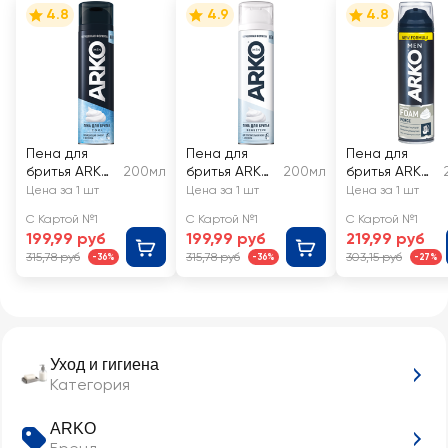
4.8
4.9
4.8
Пена для
Пена для
Пена для
бритья ARKO
200мл
бритья ARKO
200мл
бритья ARKO
Cool
Sensitive с
Men Force
Цена за 1 шт
Цена за 1 шт
Цена за 1 шт
алоэ вера
С Картой №1
С Картой №1
С Картой №1
199,99 руб
199,99 руб
219,99 руб
315,78 руб
315,78 руб
303,15 руб
-36%
-36%
-27%
Уход и гигиена
Категория
ARKO