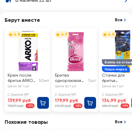
В наличии 22 шт
Берут вместе
Все
4.8
4.9
4.8
Баллы за отзы
Наша марка
Крем после
Бритва
Станки для
бритья ARKO
50мл
одноразовая
5шт
бритья
Men Sensitive
женская
одноразовые
Цена за 1 шт
Цена за 1 шт
Цена за 1 шт
GILLETTE
ЛЕНТА с
С Картой №1
С Картой №1
С Картой №1
Disposable Blue
увлажняющей
139,99 руб
179,99 руб
134,99 руб
II
полосой
178,99 руб
231,59 руб
168,49 руб
-21%
-22%
-19%
Похожие товары
Все