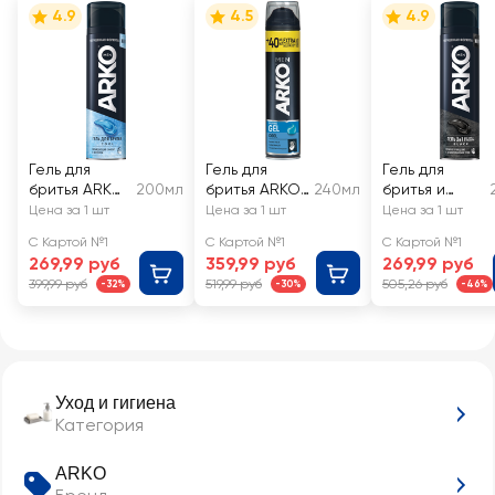
4.9
4.5
4.9
Гель для
Гель для
Гель для
бритья ARKO
200мл
бритья ARKO
240мл
бритья и
Cool
Cool
умывания
Цена за 1 шт
Цена за 1 шт
Цена за 1 шт
ARKO 2в1
С Картой №1
С Картой №1
С Картой №1
Black
269,99 руб
359,99 руб
269,99 руб
399,99 руб
519,99 руб
505,26 руб
-32%
-30%
-46%
Уход и гигиена
Категория
ARKO