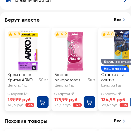
В наличии 28 шт
Берут вместе
Все
4.8
4.9
4.8
Баллы за отзы
Наша марка
Крем после
Бритва
Станки для
бритья ARKO
50мл
одноразовая
5шт
бритья
Men Sensitive
женская
одноразовые
Цена за 1 шт
Цена за 1 шт
Цена за 1 шт
GILLETTE
ЛЕНТА с
С Картой №1
С Картой №1
С Картой №1
Disposable Blue
увлажняющей
139,99 руб
179,99 руб
134,99 руб
II
полосой
178,99 руб
231,59 руб
168,49 руб
-21%
-22%
-19%
Похожие товары
Все