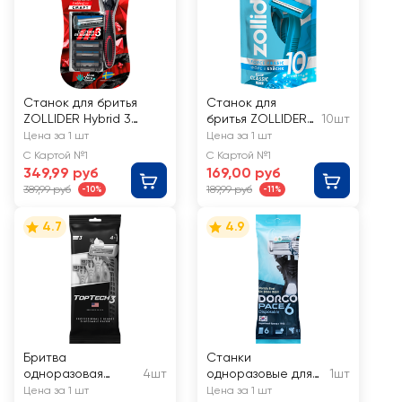
Станок для бритья
Станок для
ZOLLIDER Hybrid 3
бритья ZOLLIDER
10шт
Smart, 3 лезвия+4
Force 2 Basic, 2
Цена за 1 шт
Цена за 1 шт
сменных картриджа
лезвия,
С Картой №1
С Картой №1
одноразовый
349,99 руб
169,00 руб
389,99 руб
189,99 руб
-10%
-11%
4.7
4.9
Бритва
Станки
одноразовая
4шт
одноразовые для
1шт
TOPTECH 3
бритья мужские
Цена за 1 шт
Цена за 1 шт