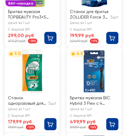
ВАУ-находка
Бритва мужская
Станок для бритья
TOPBEAUTY Pro3+5
ZOLLIDER Force 3
5шт
сменных кассет
Max, 3 лезвия,
Цена за 1 шт
Цена за 1 шт
одноразовый
С Картой №1
С Картой №1
299,00 руб
199,99 руб
473,29 руб
224,99 руб
-36%
-11%
5.0
4.5
Станок
Бритва мужская BIC
одноразовый для
5шт
Hybrid 3 Flex с 4
бритья BIC
сменными кассетами
Цена за 1 шт
Цена за 1 шт
Comfort 2 лезвия
С Картой №1
С Картой №1
179,99 руб
499,99 руб
199,99 руб
599,99 руб
-10%
-16%