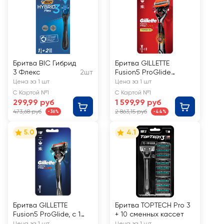
Бритва BIC Гибрид
Бритва GILLETTE
3 Флекс
2шт
Fusion5 ProGlide
Power Flexball, с 1
Цена за 1 шт
Цена за 1 шт
сменной кассетой
С Картой №1
С Картой №1
299,99 руб
1 599,99 руб
473,68 руб
2 863,15 руб
-36%
-44%
5.0
4.1
Бритва GILLETTE
Бритва TOPTECH Pro 3
Fusion5 ProGlide, с 1
+ 10 сменных кассет
сменной кассетой
Цена за 1 шт
Цена за 1 шт