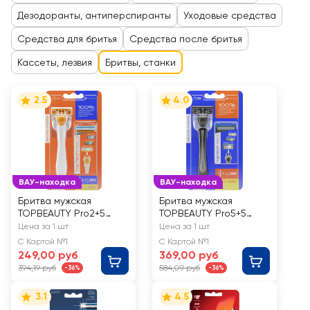
Дезодоранты, антиперспиранты
Уходовые средства
Средства для бритья
Средства после бритья
Кассеты, лезвия
Бритвы, станки
2.5
4.0
ВАУ-находка
ВАУ-находка
Бритва мужская
Бритва мужская
TOPBEAUTY Pro2+5
TOPBEAUTY Pro5+5
сменных кассет
сменных кассет
Цена за 1 шт
Цена за 1 шт
С Картой №1
С Картой №1
249,00 руб
369,00 руб
394,19 руб
584,09 руб
-36%
-36%
3.1
4.5