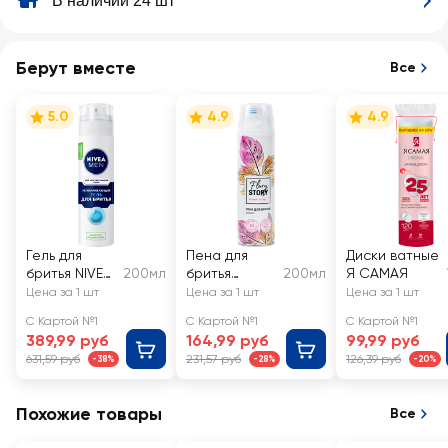
В наличии 24 шт
Берут вместе
Все
5.0
4.9
4.9
Гель для
Пена для
Диски ватные
бритья NIVEA
200мл
бритья
200мл
Я САМАЯ
Men
женская
Цена за 1 шт
Цена за 1 шт
Цена за 1 шт
Успокаиваю
FLORY STORY
С Картой №1
С Картой №1
С Картой №1
щий, для
с экстрактом
389,99 руб
164,99 руб
99,99 руб
чувствительн
розы и
631,59 руб
231,57 руб
126,39 руб
-38%
-28%
-20%
ой кожи
пантенолом
Похожие товары
Все