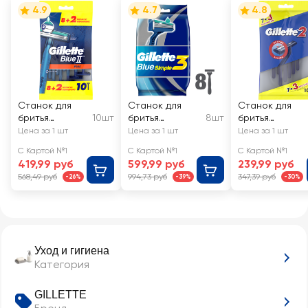
4.9
4.7
4.8
Станок для
Станок для
Станок для
бритья
10шт
бритья
8шт
бритья
одноразовый
одноразовый
одноразовый
Цена за 1 шт
Цена за 1 шт
Цена за 1 шт
GILLETTE Blue II
GILLETTE Blue
GILLETTE 2,
С Картой №1
С Картой №1
С Картой №1
Plus, 8+2шт
Simple 3
7+3шт
419,99 руб
599,99 руб
239,99 руб
568,49 руб
994,73 руб
347,39 руб
-26%
-39%
-30%
Уход и гигиена
Категория
GILLETTE