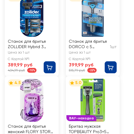
Станок для бритья
Станок для бритья
ZOLLIDER Hybrid 3
DORCO с 5
1шт
Alpha, 3 лезвия+3
сменными
Цена за 1 шт
Цена за 1 шт
сменных картриджа
кассетами
С Картой №1
С Картой №1
389,99 руб
399,99 руб
434,99 руб
515,79 руб
-10%
-22%
4.5
5.0
ВАУ-находка
Станок для бритья
Бритва мужская
женский FLORY STORY
TOPBEAUTY Pro3+5