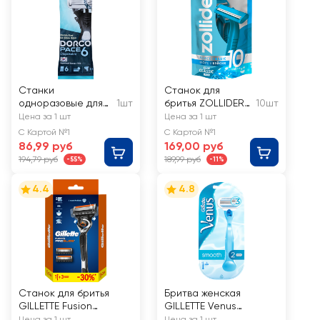
Станки
Станок для
одноразовые для
1шт
бритья ZOLLIDER
10шт
бритья мужские
Force 2 Basic, 2
Цена за 1 шт
Цена за 1 шт
DORCO 6 лезвий
лезвия,
С Картой №1
С Картой №1
одноразовый
86,99 руб
169,00 руб
194,79 руб
189,99 руб
-55%
-11%
4.4
4.8
Станок для бритья
Бритва женская
GILLETTE Fusion
GILLETTE Venus
ProGlide Flexball, с 2
Smooth, с 2 сменными
Цена за 1 шт
Цена за 1 шт