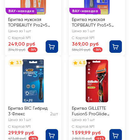
ВАУ-находка
ВАУ-находка
Бритва мужская
Бритва мужская
TOPBEAUTY Pro2+5
TOPBEAUTY Pro5+5
сменных кассет
сменных кассет
Цена за 1 шт
Цена за 1 шт
С Картой №1
С Картой №1
249,00 руб
369,00 руб
394,19 руб
584,09 руб
-36%
-36%
3.1
4.5
Бритва BIC Гибрид
Бритва GILLETTE
3 Флекс
2шт
Fusion5 ProGlide
Power Flexball, с 1
Цена за 1 шт
Цена за 1 шт
сменной кассетой
С Картой №1
С Картой №1
299,99 руб
1 599,99 руб
473,68 руб
2 863,15 руб
-36%
-44%