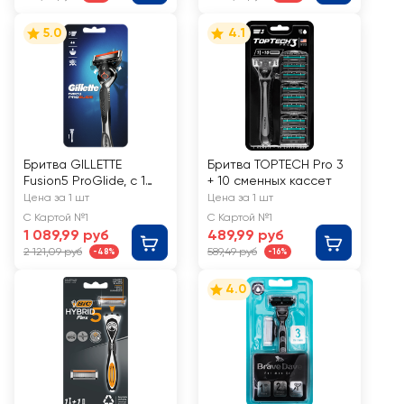
5.0
4.1
Бритва GILLETTE
Бритва TOPTECH Pro 3
Fusion5 ProGlide, с 1
+ 10 сменных кассет
сменной кассетой
Цена за 1 шт
Цена за 1 шт
С Картой №1
С Картой №1
1 089,99 руб
489,99 руб
2 121,09 руб
589,49 руб
-48%
-16%
4.0