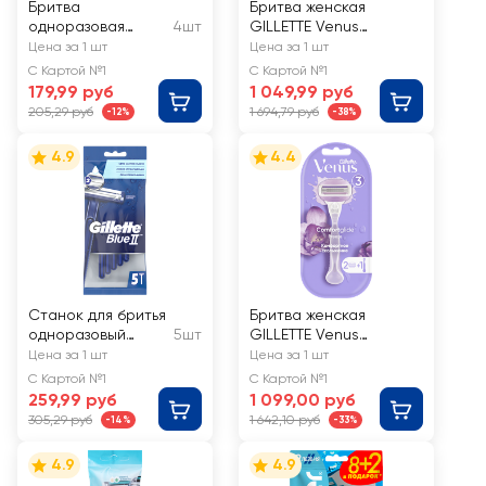
Бритва
Бритва женская
одноразовая
4шт
GILLETTE Venus
TOPTECH 3
Embrace, с 2
Цена за 1 шт
Цена за 1 шт
сменными кассетами
С Картой №1
С Картой №1
179,99 руб
1 049,99 руб
205,29 руб
1 694,79 руб
-12%
-38%
4.9
4.4
Станок для бритья
Бритва женская
одноразовый
5шт
GILLETTE Venus
GILLETTE Blue II
ComfortGlide Breeze,
Цена за 1 шт
Цена за 1 шт
с 2 сменными
С Картой №1
С Картой №1
кассетами
259,99 руб
1 099,00 руб
305,29 руб
1 642,10 руб
-14%
-33%
4.9
4.9