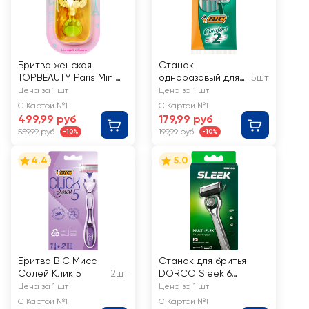
Бритва женская
Станок
TOPBEAUTY Paris Mini
одноразовый для
5шт
со сменной кассетой
бритья BIC
Цена за 1 шт
Цена за 1 шт
Comfort 2 лезвия
С Картой №1
С Картой №1
499,99 руб
179,99 руб
559,99 руб
199,99 руб
-10%
-10%
4.4
5.0
Бритва BIC Мисс
Станок для бритья
Солей Клик 5
2шт
DORCO Sleek 6
лезвий, c 2 сменными
Цена за 1 шт
Цена за 1 шт
кассетами
С Картой №1
С Картой №1