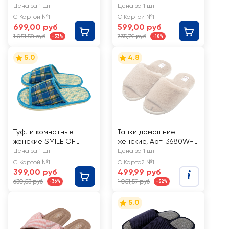
женские SMILE
ассортименте, Арт.
Цена за 1 шт
Цена за 1 шт
OF MILADY
GTW02005-06
С Картой №1
С Картой №1
открытые, в
699,00 руб
599,00 руб
ассортименте,
1 051,58 руб
735,79 руб
-33%
-18%
Арт. А-78-289-
07.7
5.0
4.8
Туфли комнатные
Тапки домашние
женские SMILE OF
женские, Арт. 3680W-
MILADY открытые р.
CH-O
Цена за 1 шт
Цена за 1 шт
36–41, Арт. А-90-001
С Картой №1
С Картой №1
399,00 руб
499,99 руб
630,53 руб
1 051,59 руб
-36%
-52%
5.0