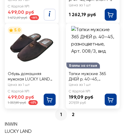
SCH21-P1931
CH-O
Цена за 1 шт
С Картой №1
499,00 руб
1 262,19 руб
1 472,69 руб
-66%
5.0
Баллы за отзыв
Обувь домашняя
Тапки мужские 365
мужская LUCKY LAND
ДНЕЙ р. 40–45,
пантолеты р. 41–46,
разноцветные, Арт.
Цена за 1 шт
Цена за 1 шт
Арт. 4374M-CH-C
008/З
С Картой №1
С Картой №1
499,00 руб
199,09 руб
1 357,89 руб
209,59 руб
-63%
1
2
INWIN
LUCKY LAND