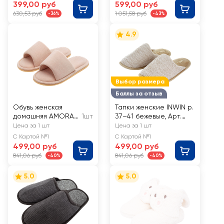
399,00 руб
599,00 руб
630,53 руб
1 051,58 руб
-36%
-43%
4.9
Выбор размера
Баллы за отзыв
Обувь женская
Тапки женские INWIN р.
домашняя AMORA
1шт
37–41 бежевые, Арт.
р. 36–40, розовый/
HW20-3406
Цена за 1 шт
Цена за 1 шт
бежевый
С Картой №1
С Картой №1
499,00 руб
499,00 руб
841,06 руб
841,06 руб
-40%
-40%
5.0
5.0