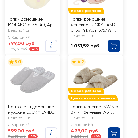
Выбор размера
Тапки домашние
Тапки домашние
MOLANG р. 36–40, Арт.
женские LUCKY LAND
3333377
р. 36–41, Арт. 3767W-
Цена за 1 шт
CH-O
Цена за 1 шт
С Картой №1
799,00 руб
1 051,59 руб
1 367,37 руб
-41%
5.0
4.2
Выбор размера
Цвета в ассортименте
Пантолеты домашние
Тапки женские INWIN р.
мужские LUCKY LAND
37–41 бежевые, Арт.
р. 41–46, Арт. 4078M-
SCH21-P1901
Цена за 1 шт
Цена за 1 шт
CH-O
С Картой №1
С Картой №1
599,00 руб
499,00 руб
946,39 руб
841,06 руб
-36%
-40%