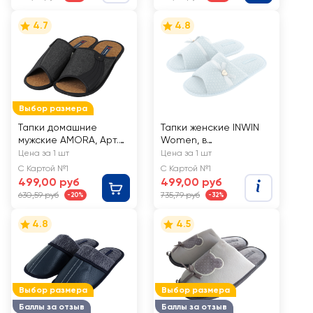
4.7
4.8
Выбор размера
Тапки домашние
Тапки женские INWIN
мужские AMORA, Арт.
Women, в
819 п 8-169
ассортименте, Арт.
Цена за 1 шт
Цена за 1 шт
HWA8776B-1
С Картой №1
С Картой №1
499,00 руб
499,00 руб
630,59 руб
735,79 руб
-20%
-32%
4.8
4.5
Выбор размера
Выбор размера
Баллы за отзыв
Баллы за отзыв