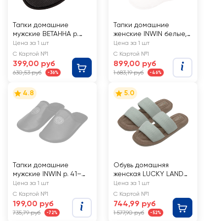
Тапки домашние
Тапки домашние
мужские ВЕТАННА р.
женские INWIN белые,
41–45 закрытые, Арт.
Арт. GS2024988
Цена за 1 шт
Цена за 1 шт
BTM70701-40-38
С Картой №1
С Картой №1
399,00 руб
899,00 руб
630,53 руб
1 683,19 руб
-36%
-46%
4.8
5.0
Тапки домашние
Обувь домашняя
мужские INWIN р. 41–
женская LUCKY LAND
45, черные, Арт.
пантолеты р. 36–41,
Цена за 1 шт
Цена за 1 шт
HW77061
Арт. 4600W-CH-O
С Картой №1
С Картой №1
199,00 руб
744,99 руб
735,79 руб
1 577,90 руб
-72%
-52%