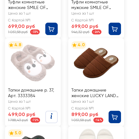
Туфли комнатные
Туфли комнатные
женские SMILE OF
мужские SMILE OF
MILADY открытые р.
MISTER открытые р.
Цена за 1 шт
Цена за 1 шт
36–43, Арт. 352-034
40–47, Арт. А-67-143
С Картой №1
С Картой №1
699,00 руб
699,00 руб
1 051,58 руб
946,32 руб
-33%
-26%
4.8
4.0
Тапки домашние р. 37,
Тапки домашние
Арт. 3333384
женские LUCKY LAND
р. 36–41, Арт. 5108W-
Цена за 1 шт
Цена за 1 шт
CH-C
С Картой №1
С Картой №1
499,00 руб
899,00 руб
1 788,43 руб
1 051,58 руб
-72%
-14%
5.0