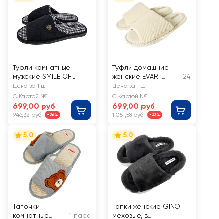
Туфли комнатные
Туфли домашние
мужские SMILE OF
женские EVART
24
MISTER открытые р.
открытые р. 36–40,
Цена за 1 шт
Цена за 1 шт
40–47, Арт. А81-643
Арт. Ж-23-173
С Картой №1
С Картой №1
699,00 руб
699,00 руб
946,32 руб
1 051,58 руб
-26%
-33%
5.0
5.0
Тапочки
Тапки женские GINO
комнатные
1 пара
меховые, в