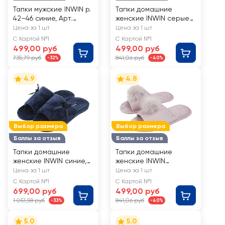
Тапки мужские INWIN р.
Тапки домашние
42–46 синие, Арт.
женские INWIN серые,
HW76088
Арт. SCH-0809
Цена за 1 шт
Цена за 1 шт
С Картой №1
С Картой №1
499,00 руб
499,00 руб
735,79 руб
841,06 руб
-32%
-40%
4.9
4.8
Выбор размера
Выбор размера
Баллы за отзыв
Баллы за отзыв
Тапки домашние
Тапки домашние
женские INWIN синие,
женские INWIN
Арт. LBS-WS002
сиреневые, Арт.
Цена за 1 шт
Цена за 1 шт
SCH21-P1935
С Картой №1
С Картой №1
699,00 руб
499,00 руб
1 051,58 руб
841,06 руб
-33%
-40%
5.0
5.0