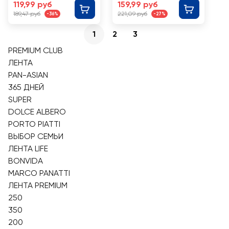
базиликом
119,99 руб
159,99 руб
189,47 руб
221,09 руб
-36%
-27%
1
2
3
PREMIUM CLUB
ЛЕНТА
PAN-ASIAN
365 ДНЕЙ
SUPER
DOLCE ALBERO
PORTO PIATTI
ВЫБОР СЕМЬИ
ЛЕНТА LIFE
BONVIDA
MARCO PANATTI
ЛЕНТА PREMIUM
250
350
200