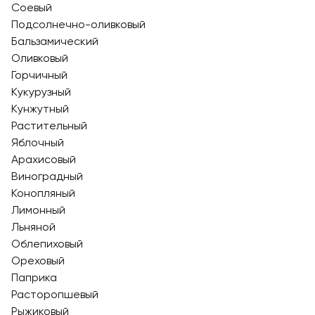
Соевый
Подсолнечно-оливковый
Бальзамический
Оливковый
Горчичный
Кукурузный
Кунжутный
Растительный
Яблочный
Арахисовый
Виноградный
Конопляный
Лимонный
Льняной
Облепиховый
Ореховый
Паприка
Расторопшевый
Рыжиковый