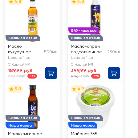
4.8
4.8
ВАУ-находка
Баллы за отзыв
Баллы за отзыв
Масло
Масло-спрей
кукурузное
500мл
подсолнечное
250мл
SUPER
PREMIUM CLUB
Цена за 1 шт
Цена за 1 шт
нерафинирован
Чесночное,
С Картой №1
С Картой №1
ное
нерафинирован
189,99 руб
399,99 руб
ное
231,59 руб
494,79 руб
-17%
-19%
5.0
4.9
Баллы за отзыв
Баллы за отзыв
Наша марка
Наша марка
Масло зигирное
Майонез 365