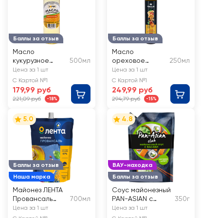
Баллы за отзыв
Баллы за отзыв
Масло
Масло
кукурузное
500мл
ореховое
250мл
SUPER
PREMIUM CLUB
Цена за 1 шт
Цена за 1 шт
рафинированно
нерафинирован
С Картой №1
С Картой №1
е
ное
179,99 руб
249,99 руб
221,09 руб
294,79 руб
-18%
-15%
5.0
4.8
Баллы за отзыв
ВАУ-находка
Наша марка
Баллы за отзыв
Майонез ЛЕНТА
Соус майонезный
Провансаль
700мл
PAN-ASIAN с
350г
Классический
васаби 45%
Цена за 1 шт
Цена за 1 шт
67%