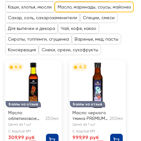
Каши, хлопья, мюсли
Масло, маринады, соусы, майонез
Сахар, соль, сахарозаменители
Специи, смеси
Для выпечки и декора
Чай, кофе, какао
Сиропы, топпинги, сгущенка
Варенье, мед, пасты
Консервация
Снеки, орехи, сухофрукты
4.6
4.3
Баллы за отзыв
Баллы за отзыв
Масло
Масло черного
облепиховое
250мл
тмина PREMIUM
250мл
PREMIUM CLUB
CLUB
Цена за 1 шт
Цена за 1 шт
рафинированно
С Картой №1
С Картой №1
е, смесь
309,99 руб
999,99 руб