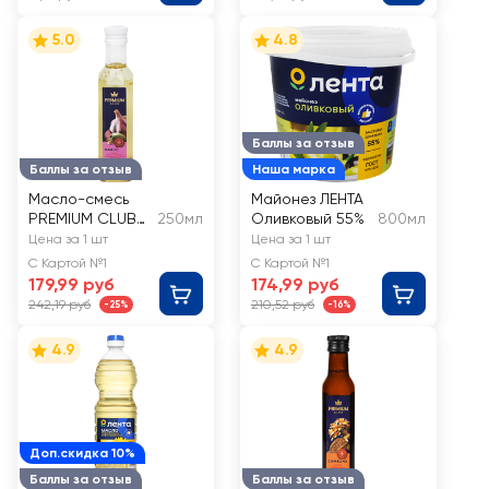
5.0
4.8
Баллы за отзыв
Баллы за отзыв
Наша марка
Масло-смесь
Майонез ЛЕНТА
PREMIUM CLUB
250мл
Оливковый 55%
800мл
оливковое и
Цена за 1 шт
Цена за 1 шт
подсолнечное с
С Картой №1
С Картой №1
чесноком
179,99 руб
174,99 руб
242,19 руб
210,52 руб
-25%
-16%
4.9
4.9
Доп.скидка 10%
Баллы за отзыв
Баллы за отзыв