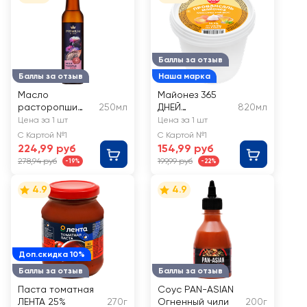
Баллы за отзыв
Баллы за отзыв
Наша марка
Масло
Майонез 365
расторопши
250мл
ДНЕЙ
820мл
PREMIUM CLUB
Провансаль
Цена за 1 шт
Цена за 1 шт
нерафинирован
50,5%
С Картой №1
С Картой №1
ное
224,99 руб
154,99 руб
278,94 руб
199,99 руб
-19%
-22%
4.9
4.9
Доп.скидка 10%
Баллы за отзыв
Баллы за отзыв
Паста томатная
Соус PAN-ASIAN
ЛЕНТА 25%
270г
Огненный чили
200г