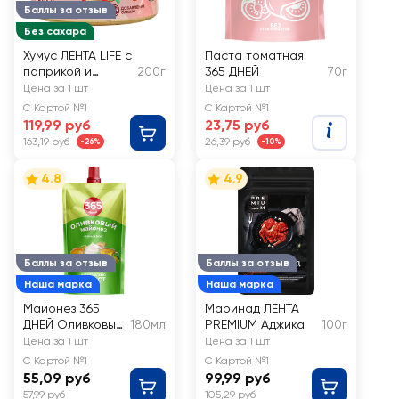
Баллы за отзыв
Без сахара
Хумус ЛЕНТА LIFE с
Паста томатная
паприкой и
200г
365 ДНЕЙ
70г
петрушкой
Цена за 1 шт
Цена за 1 шт
С Картой №1
С Картой №1
119,99 руб
23,75 руб
163,19 руб
26,39 руб
-26%
-10%
4.8
4.9
Баллы за отзыв
Баллы за отзыв
Наша марка
Наша марка
Майонез 365
Маринад ЛЕНТА
ДНЕЙ Оливковый
180мл
PREMIUM Аджика
100г
50,5%
Цена за 1 шт
Цена за 1 шт
С Картой №1
С Картой №1
55,09 руб
99,99 руб
57,99 руб
105,29 руб