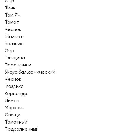
Сыр
Тмин
Том Ям
Томат
Чеснок
Шпинат
Базилик
Сыр
Говядина
Перец чили
Уксус бальзамический
Чеснок
Гвоздика
Кориандр
Лимон
Морковь
Овощи
Томатный
Подсолнечный