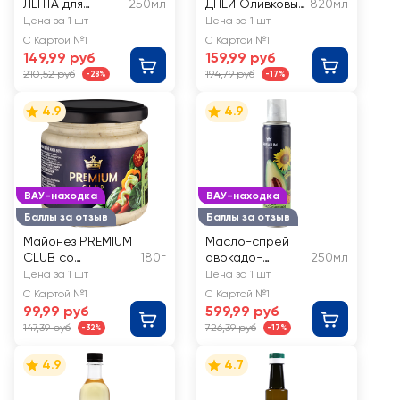
ЛЕНТА для
250мл
ДНЕЙ Оливковый
820мл
приготовления
50,5%
Цена за 1 шт
Цена за 1 шт
плова
С Картой №1
С Картой №1
149,99 руб
159,99 руб
210,52 руб
194,79 руб
-28%
-17%
4.9
4.9
ВАУ-находка
ВАУ-находка
Баллы за отзыв
Баллы за отзыв
Майонез PREMIUM
Масло-спрей
CLUB со
180г
авокадо-
250мл
шпинатом 60%
подсолнечное
Цена за 1 шт
Цена за 1 шт
PREMIUM CLUB
С Картой №1
С Картой №1
99,99 руб
599,99 руб
147,39 руб
726,39 руб
-32%
-17%
4.9
4.7