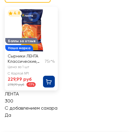
4.8
Баллы за отзыв
Наша марка
Сырники ЛЕНТА
Классические,
75г*4
4х75г
Цена за 1 шт
С Картой №1
229,99 руб
278,99 руб
-17%
ЛЕНТА
300
С добавлением сахара
Да