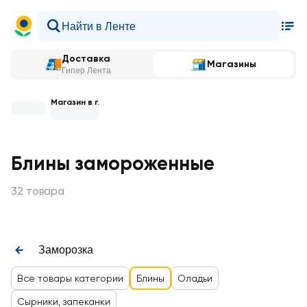
Доставка
Магазины
Гипер Лента
Магазин в г.
Блины замороженные
32 товара
Заморозка
Все товары категории
Блины
Оладьи
Сырники, запеканки