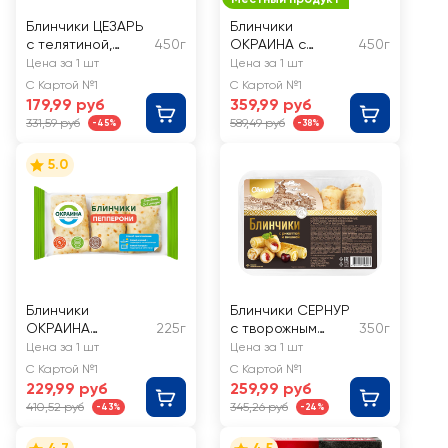
Блинчики ЦЕЗАРЬ
Блинчики
с телятиной,
450г
ОКРАИНА с
450г
категория Б
курицей, грибами
Цена за 1 шт
Цена за 1 шт
и соусом
С Картой №1
С Картой №1
бешамель
179,99 руб
359,99 руб
331,59 руб
589,49 руб
-45%
-38%
5.0
Блинчики
Блинчики СЕРНУР
ОКРАИНА
225г
с творожным
350г
Пепперони
сыром рикотта и
Цена за 1 шт
Цена за 1 шт
вишней
С Картой №1
С Картой №1
229,99 руб
259,99 руб
410,52 руб
345,26 руб
-43%
-24%