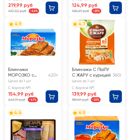
219,99 руб
124,99 руб
410,52 руб
168,49 руб
-46%
-25%
4.9
4.7
Блинчики
Блинчики С ПЫЛУ
МОРОЗКО с
420г
С ЖАРУ с курицей
360г
творогом
Цена за 1 шт
Цена за 1 шт
С Картой №1
С Картой №1
154,99 руб
139,99 руб
263,19 руб
189,49 руб
-41%
-26%
4.4
4.9