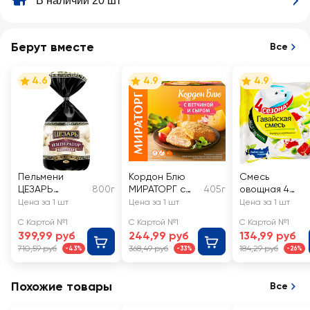
В наличии 20 шт
Берут вместе
Все
4.6
4.9
4.9
Пельмени
Кордон Блю
Смесь
ЦЕЗАРЬ
800г
МИРАТОРГ с
405г
овощная 4
государь
ветчиной и
СЕЗОНА
Цена за 1 шт
Цена за 1 шт
Цена за 1 шт
Император,
сыром
Гавайская
С Картой №1
С Картой №1
С Картой №1
категория Б
399,99 руб
244,99 руб
134,99 руб
710,59 руб
368,49 руб
184,29 руб
-43%
-33%
-26%
Похожие товары
Все