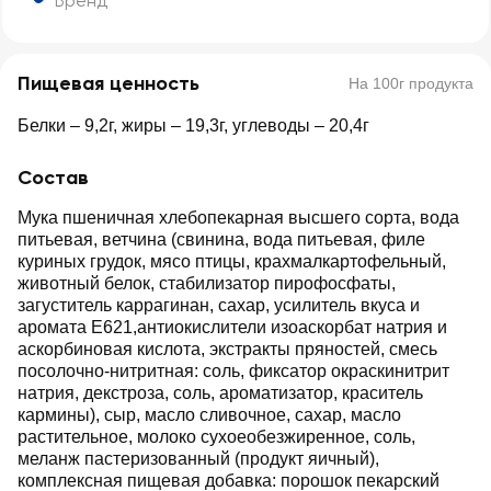
Бренд
Пищевая ценность
На 100г продукта
Белки – 9,2г, жиры – 19,3г, углеводы – 20,4г
Состав
Мука пшеничная хлебопекарная высшего сорта, вода
питьевая, ветчина (свинина, вода питьевая, филе
куриных грудок, мясо птицы, крахмалкартофельный,
животный белок, стабилизатор пирофосфаты,
загуститель каррагинан, сахар, усилитель вкуса и
аромата Е621,антиокислители изоаскорбат натрия и
аскорбиновая кислота, экстракты пряностей, смесь
посолочно-нитритная: соль, фиксатор окраскинитрит
натрия, декстроза, соль, ароматизатор, краситель
кармины), сыр, масло сливочное, сахар, масло
растительное, молоко сухоеобезжиренное, соль,
меланж пастеризованный (продукт яичный),
комплексная пищевая добавка: порошок пекарский