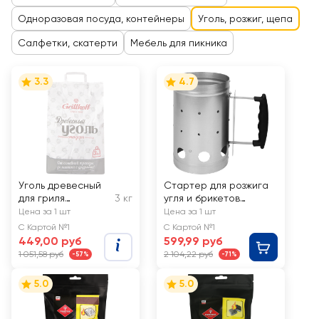
Одноразовая посуда, контейнеры
Уголь, розжиг, щепа
Салфетки, скатерти
Мебель для пикника
3.3
4.7
Уголь древесный
Стартер для розжига
для гриля
3 кг
угля и брикетов
GRILLKOFF
PLATINUM CHOICE
Цена за 1 шт
Цена за 1 шт
Стандарт, пакет с
26,7х16,7см, Арт. EK23-
С Картой №1
С Картой №1
ручкой, Арт. 377
2552301
449,00 руб
599,99 руб
1 051,58 руб
2 104,22 руб
-57%
-71%
5.0
5.0