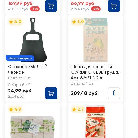
169,99 руб
66,99 руб
420,00 руб
209,48 руб
-59%
-68%
4.0
5.0
Наша марка
Опахало 365 ДНЕЙ
Щепа для копчения
черное
GIARDINO CLUB Груша,
Арт. 69631, 200г
Цена за 1 шт
Цена за 1 шт
С Картой №1
24,99 руб
209,48 руб
26,31 руб
4.9
2.7