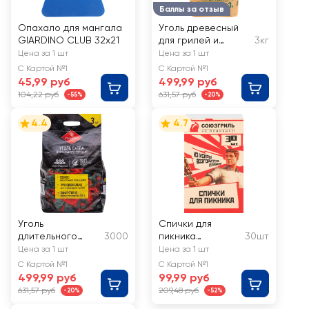
Баллы за отзыв
Опахало для мангала
Уголь древесный
GIARDINO CLUB 32х21
для грилей и
3кг
мангалов
Цена за 1 шт
Цена за 1 шт
GIARDINO CLUB
С Картой №1
С Картой №1
Premium, Арт.
45,99 руб
499,99 руб
111098
104,22 руб
631,57 руб
-55%
-20%
4.4
4.7
Уголь
Спички для
длительного
3000
пикника
30шт
горения
СОЮЗГРИЛЬ Арт.
Цена за 1 шт
Цена за 1 шт
FORESTER, Арт.
N1-F08
С Картой №1
С Картой №1
BC-940
499,99 руб
99,99 руб
631,57 руб
209,48 руб
-20%
-52%