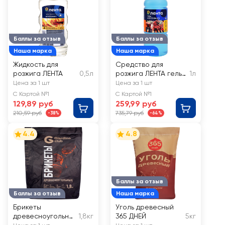
Баллы за отзыв
Баллы за отзыв
Наша марка
Наша марка
Жидкость для
Средство для
розжига ЛЕНТА
0,5л
розжига ЛЕНТА гель
1л
сорт Г
Цена за 1 шт
Цена за 1 шт
С Картой №1
С Картой №1
129,89 руб
259,99 руб
210,59 руб
735,79 руб
-38%
-64%
4.4
4.8
Баллы за отзыв
Баллы за отзыв
Наша марка
Брикеты
Уголь древесный
древесноугольны
1,8кг
365 ДНЕЙ
5кг