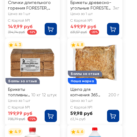
Спички длительного
Брикеты древесно-
горения FORESTER,
угольные FORESTER
3кг
Арт. BC-782
в сумке, Арт. BC-
Цена за 1 шт
Цена за 1 шт
934
С Картой №1
С Картой №1
149,99 руб
499,99 руб
314,74 руб
631,57 руб
-52%
-20%
4.3
4.8
Баллы за отзыв
Баллы за отзыв
Наша марка
Брикеты
Щепа для
топливны
10 кг 12 штук
копчения 365
200 г
е
ДНЕЙ Ольха, Арт.
Цена за 1 шт
Цена за 1 шт
древесны
69666
С Картой №1
С Картой №1
е,
199,99 руб
59,98 руб
прессова
735,79 руб
63,14 руб
-72%
нные, 12шт
4.9
4.6