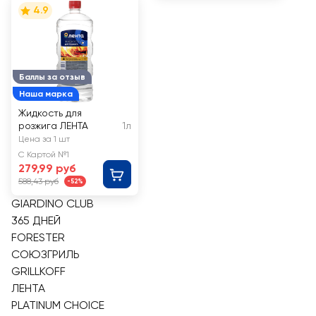
4.9
Баллы за отзыв
Наша марка
Жидкость для
розжига ЛЕНТА
1л
Цена за 1 шт
С Картой №1
279,99 руб
588,43 руб
-52%
GIARDINO CLUB
365 ДНЕЙ
FORESTER
СОЮЗГРИЛЬ
GRILLKOFF
ЛЕНТА
PLATINUM CHOICE