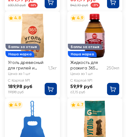
110099
630,53 руб
842,10 руб
-66%
-21%
4.8
4.9
Баллы за отзыв
Баллы за отзыв
Наша марка
Наша марка
Уголь древесный
Жидкость для
для грилей и
1,3кг
розжига 365
250мл
мангалов 365
ДНЕЙ
Цена за 1 шт
Цена за 1 шт
ДНЕЙ
С Картой №1
С Картой №1
189,98 руб
59,99 руб
199,98 руб
63,15 руб
4.9
4.7