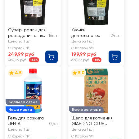
Супер-роллы для
Кубики
разведения огня
16шт
длительного
24шт
FORESTER, Арт.
горения
Цена за 1 шт
Цена за 1 шт
BC-931
FORESTER
С Картой №1
С Картой №1
древесно-
249,99 руб
199,99 руб
парафиновые,
484,29 руб
630,53 руб
-48%
-68%
Арт. BC-933
4.5
5.0
Баллы за отзыв
Наша марка
Баллы за отзыв
Гель для розжига
Щепа для копчения
ЛЕНТА
0,5л
GIARDINO CLUB
Яблоня, Арт. 69632,
Цена за 1 шт
Цена за 1 шт
200г
С Картой №1
С Картой №1