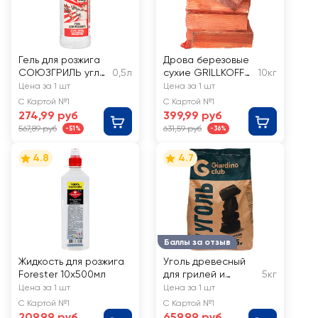
Гель для розжига
Дрова березовые
СОЮЗГРИЛЬ угля,
0,5л
сухие GRILLKOFF
10кг
дров, топливных
камерная сушка,
Цена за 1 шт
Цена за 1 шт
брикетов Арт. N1-
влажность до 12–
С Картой №1
С Картой №1
F12
18%, Арт. 359
274,99 руб
399,99 руб
567,89 руб
631,59 руб
-51%
-36%
4.8
4.7
Баллы за отзыв
Жидкость для розжига
Уголь древесный
Forester 10х500мл
для грилей и
5кг
мангалов
Цена за 1 шт
Цена за 1 шт
GIARDINO CLUB
С Картой №1
С Картой №1
Premium, Арт.
209,99 руб
659,99 руб