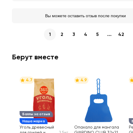
Вы можете оставить отзыв после покупки
1
2
3
4
5
...
42
Берут вместе
4.7
4.9
Баллы за отзыв
Наша марка
Уголь древесный
Опахало для мангала
Р
для грилей и
2,5кг
GIARDINO CLUB 32х21
G