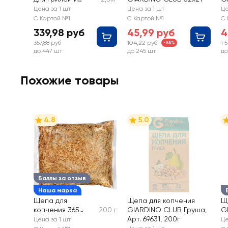
мангалов 365
65
Цена за 1 шт
Цена за 1 шт
Це
ДНЕЙ 30л
4
С Картой №1
С Картой №1
С 
339,98 руб
45,99 руб
4
357,88 руб
104,22 руб
1 
-55%
до 447 шт
до 245 шт
до
Похожие товары
4.8
5.0
Баллы за отзыв
Наша марка
Щепа для
Щепа для копчения
Щ
копчения 365
200 г
GIARDINO CLUB Груша,
G
ДНЕЙ Ольха, Арт.
Арт. 69631, 200г
Яб
Цена за 1 шт
Це