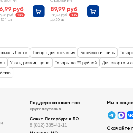
00г
N1-K03
Картой №1
С Картой №1
6,99 руб
89,99 руб
9,48 руб
188,43 руб
-68%
-52%
 104 шт
до 20 шт
олько в Ленте
Товары для копчения
Барбекю и гриль
Товар
он
Уголь, розжиг, щепа
Товары до 99 рублей
Для спорта и 
рбекю
Поддержка клиентов
Мы в соцс
круглосуточно
Санкт-Петербург и ЛО
ти
8 (812) 385-41-11
Скачайте 