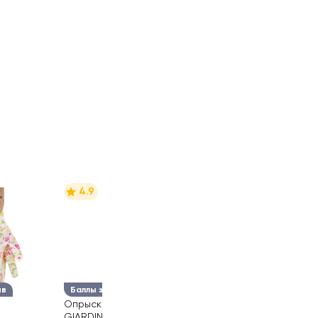
4.9
ыв
Баллы за отзыв
Опрыскиватель
GIARDINO CLUB 550мл,