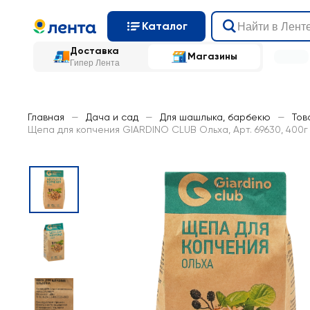
Каталог
Доставка
Магазины
Гипер Лента
Главная
—
Дача и сад
—
Для шашлыка, барбекю
—
Тов
Щепа для копчения GIARDINO CLUB Ольха, Арт. 69630, 400г