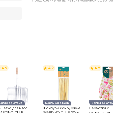
Предложение не является публичной офертой
4.9
4.9
4.9
Баллы за отзыв
Баллы за отзыв
Баллы за отз
ешетка для мяса
Шампуры бамбуковые
Перчатки с
IARDINO CLUB
GIARDINO CLUB 20см
нитриловым