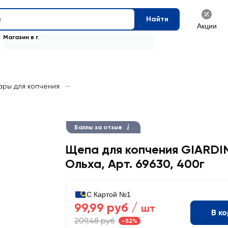
Найти
Акции
Магазин в г.
ары для копчения
—
Баллы за отзыв
Щепа для копчения GIARDI
Ольха, Арт. 69630, 400г
С Картой №1
99,99 руб /
шт
В к
209,48 руб
-52%