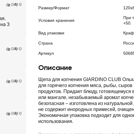
0
0
Размер/Формат
120х
При т
ая.
Условия хранения
+50.
на 3
Вид упаковки
Краф
Страна
Росс
0
0
Артикул
5068
Описание
Щепа для копчения GIARDINO CLUB Ольха
0
0
для горячего копчения мяса, рыбы, сыров 
продуктов. Придает блюду, готовящемуся в
или мангале, незабываемый аромат копче
безопасная – изготовлена из натуральной
не содержит инородных примесей, очищен
0
0
Экономичная упаковка подходит для одно
использования.