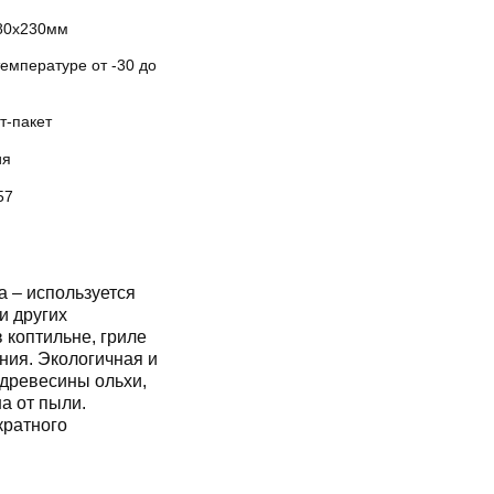
80х230мм
емпературе от -30 до
т-пакет
ия
57
 – используется
и других
 коптильне, гриле
ния. Экологичная и
 древесины ольхи,
а от пыли.
кратного