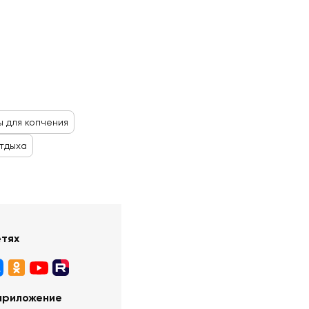
ы для копчения
отдыха
етях
приложение