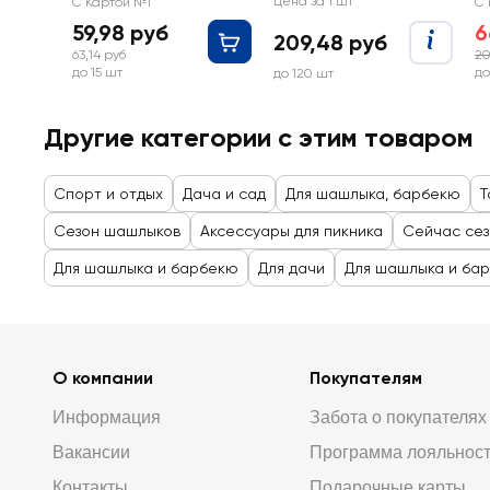
69666
2
Цена за 1 шт
С Картой №1
С 
59,98 руб
6
209,48 руб
63,14 руб
20
до 15 шт
до
до 120 шт
Другие категории с этим товаром
Спорт и отдых
Дача и сад
Для шашлыка, барбекю
Т
Сезон шашлыков
Аксессуары для пикника
Сейчас сез
Для шашлыка и барбекю
Для дачи
Для шашлыка и ба
О компании
Покупателям
Информация
Забота о покупателях
Вакансии
Программа лояльнос
Контакты
Подарочные карты