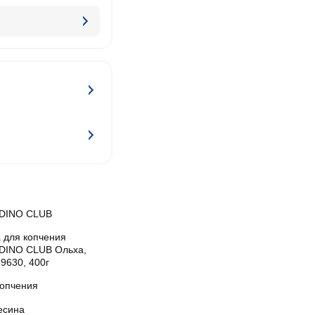
DINO CLUB
 для копчения
DINO CLUB Ольха,
69630, 400г
копчения
есина