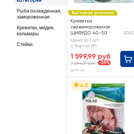
категории
Рыба охлажденная,
Выгодная упаковка
замороженная
Креветка
свежемороженая
Креветки, мидии,
ШИФУДО 40–50
2000
кальмары
Цена за 1 шт
Стейки
С Картой №1
1 599,99 руб
-29%
2 284,29 руб
до 10 шт
4.5