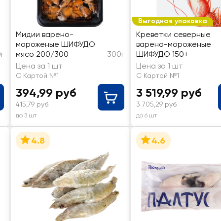
Выгодная упаковка
Мидии варено-
Креветки северные
мороженые ШИФУДО
варено-мороженые
г
мясо 200/300
300г
ШИФУДО 150+
Цена за 1 шт
Цена за 1 шт
С Картой №1
С Картой №1
394,99 руб
3 519,99 руб
415,79 руб
3 705,29 руб
до 3 шт
до 6 шт
4.8
4.6