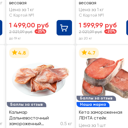
кг
весовая
весовая
Цена за 1 кг
Цена за 1 кг
С Картой №1
С Картой №1
1 499,00 руб
1 599,99 руб
-25%
-20%
2 021,09 руб
2 021,09 руб
до 19 кг
до 20 кг
4.8
4.7
Баллы за отзыв
Баллы за отзыв
Наша марка
Кальмар
Кета замороженная
Дальневосточный
ЛЕНТА стейк
г
замороженный
0.5 кг
Цена за 1 шт