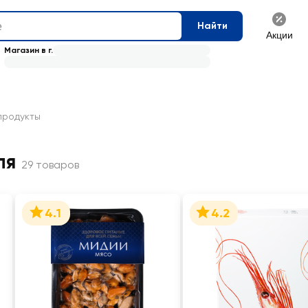
Найти
Акции
Магазин в г.
продукты
ля
29 товаров
4.1
4.2