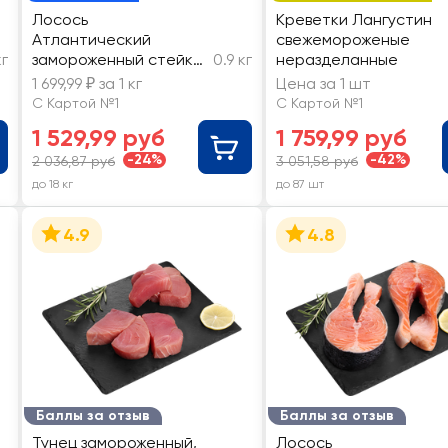
Лосось
Креветки Лангустин
Атлантический
свежемороженые
кг
замороженный стейк
0.9 кг
неразделанные
ЛЕНТА FRESH, весовой
1 699,99 ₽ за 1 кг
Цена за 1 шт
С Картой №1
С Картой №1
1 529,99 руб
1 759,99 руб
-24%
-42%
2 036,87 руб
3 051,58 руб
до 18 кг
до 87 шт
4.9
4.8
Баллы за отзыв
Баллы за отзыв
Тунец замороженный,
Лосось