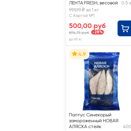
ЛЕНТА FRESH, весовой
0.5 
999,99 ₽ за 1 кг
С Картой №1
500,00 руб
-28%
694,75 руб
до 9.5 кг
4.9
Палтус Синекорый
замороженный НОВАЯ
АЛЯСКА стейк
400