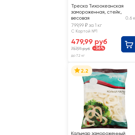
Треска Тихоокеанская
замороженная, стейк,
весовая
0.6 
799,99 ₽ за 1 кг
С Картой №1
479,99 руб
-36%
757,91 руб
до 7.2 кг
2.2
Кальмар замороженный