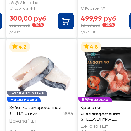
неочищенный, тушка,
599,99 ₽ за 1 кг
весовой
С Картой №1
С Картой №1
300,00 руб
499,99 руб
-14%
-20%
352,65 руб
631,59 руб
до 6 кг
до 24 шт
4.2
4.8
Баллы за отзыв
Наша марка
ВАУ-находка
Зубатка замороженная
Креветки
г
ЛЕНТА стейк
800г
свежемороженые
STELLA DI MARE
Цена за 1 шт
Лангустин, в панцире
Цена за 1 шт
без головы 30–55