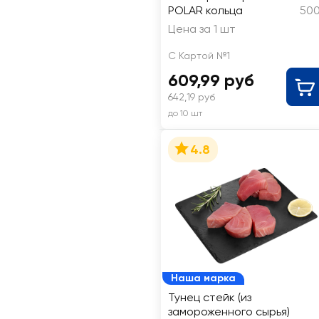
POLAR кольца
500
Цена за 1 шт
С Картой №1
609,99 руб
642,19 руб
до 10 шт
4.8
Наша марка
Тунец стейк (из
замороженного сырья)