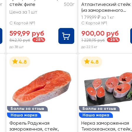
г
стейк филе
500г
Атлантический стейк
(из замороженного
Цена за 1 шт
сырья) ЛЕНТА FRESH,
1 799,99 ₽ за 1 кг
весовой
С Картой №1
С Картой №1
599,99 руб
900,00 руб
-28%
-26%
842,10 руб
1 228,95 руб
до 38 шт
до 22.5 кг
4.8
4.8
Баллы за отзыв
Баллы за отзыв
Наша марка
Наша марка
Форель Радужная
Нерка замороженная
замороженная, стейк,
Тихоокеанская, стейк,