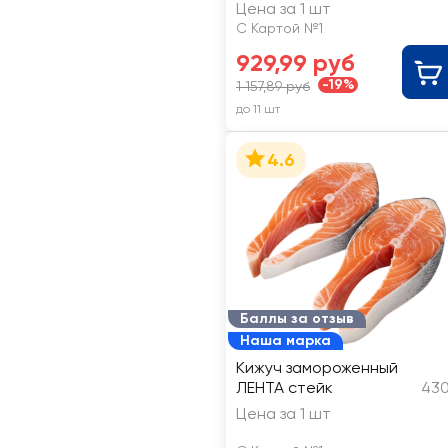
Цена за 1 шт
С Картой №1
929,99 руб
-19%
1 157,89 руб
до 11 шт
4.6
Баллы за отзыв
Наша марка
Кижуч замороженный
ЛЕНТА стейк
430
Цена за 1 шт