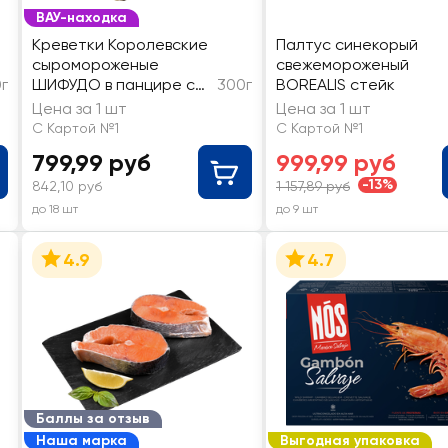
ВАУ-находка
Креветки Королевские
Палтус синекорый
сыромороженые
свежемороженый
г
ШИФУДО в панцире с
300г
BOREALIS стейк
головой с разрезом на
Цена за 1 шт
Цена за 1 шт
спинке, бабочка
С Картой №1
С Картой №1
799,99 руб
999,99 руб
-13%
842,10 руб
1 157,89 руб
до 18 шт
до 9 шт
4.9
4.7
Баллы за отзыв
Наша марка
Выгодная упаковка