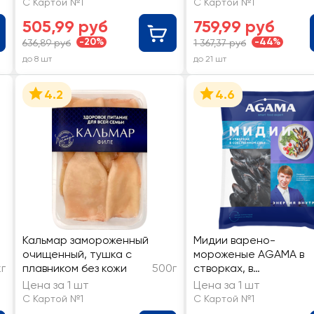
С Картой №1
С Картой №1
505,99 руб
759,99 руб
-20%
-44%
636,89 руб
1 367,37 руб
до 8 шт
до 21 шт
4.2
4.6
Кальмар замороженный
Мидии варено-
очищенный, тушка с
мороженые AGAMA в
кг
плавником без кожи
500г
створках, в
собственном соку
Цена за 1 шт
Цена за 1 шт
С Картой №1
С Картой №1