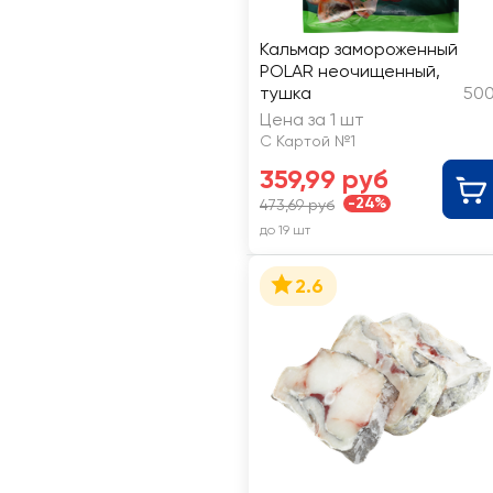
Кальмар замороженный
POLAR неочищенный,
тушка
500
Цена за 1 шт
С Картой №1
359,99 руб
-24%
473,69 руб
до 19 шт
2.6