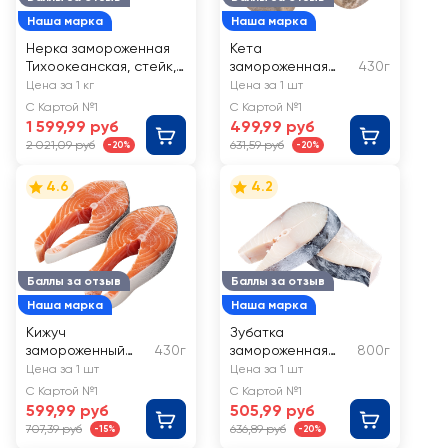
Наша марка
Наша марка
Нерка замороженная
Кета
Тихоокеанская, стейк,
замороженная
430г
весовая
ЛЕНТА стейк
Цена за 1 кг
Цена за 1 шт
С Картой №1
С Картой №1
1 599,99 руб
499,99 руб
2 021,09 руб
631,59 руб
-20%
-20%
4.6
4.2
Баллы за отзыв
Баллы за отзыв
Наша марка
Наша марка
Кижуч
Зубатка
замороженный
430г
замороженная
800г
ЛЕНТА стейк
ЛЕНТА стейк
Цена за 1 шт
Цена за 1 шт
С Картой №1
С Картой №1
599,99 руб
505,99 руб
707,39 руб
636,89 руб
-15%
-20%