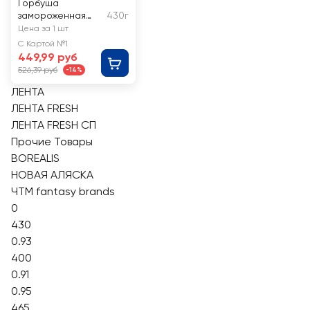
Горбуша
замороженная
430г
ЛЕНТА стейк
Цена за 1 шт
С Картой №1
449,99 руб
526,39 руб
-14%
ЛЕНТА
ЛЕНТА FRESH
ЛЕНТА FRESH СП
Прочие Товары
BOREALIS
НОВАЯ АЛЯСКА
ЧТМ fantasy brands
0
430
0.93
400
0.91
0.95
465