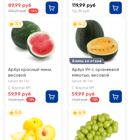
89,99 руб
119,99 руб
105,29 руб
126,39 руб
-14%
3.7
4.2
Баллы за отзыв
Арбуз красный мини,
Арбуз УН с оранжевой
весовой
мякотью, весовой
Цена за 1 кг
Цена за 1 кг
С Картой №1
С Картой №1
59,99 руб
59,99 руб
73,69 руб
73,69 руб
-18%
-18%
5.0
4.9