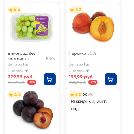
4.4
3.2
Виноград без
Персики
500г
косточек
500г
АРТФРУТ белый
Цена за 1 шт
Цена за 1 шт
С Картой №1
С Картой №1
379,99 руб
199,99 руб
473,69 руб
242,19 руб
-19%
-17%
4.3
5.0