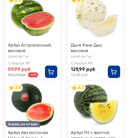
3.0
4.2
Арбуз Астраханский,
Дыня Хани Дью,
весовой
весовая
Цена за 1 кг
Цена за 1 кг
С Картой №1
С Картой №1
59,99 руб
129,99 руб
105,29 руб
136,89 руб
-43%
3.8
4.1
Баллы за отзыв
Арбуз без косточек
Арбуз УН с желтой