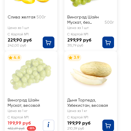
Слива желтая
500г
Виноград Шайн
Мускат, без
500г
косточек
Цена за 1 шт
Цена за 1 шт
С Картой №1
С Картой №1
229,90 руб
299,99 руб
242,00 руб
315,79 руб
4.6
3.9
Виноград Шайн
Дыня Торпеда,
Мускат, весовой
Узбекистан, весовая
Цена за 1 кг
Цена за 1 кг
С Картой №1
С Картой №1
199,99 руб
199,99 руб
452,69 руб
210,59 руб
-55%