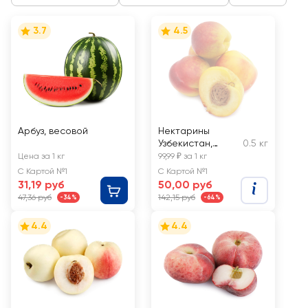
3.7
4.5
Арбуз, весовой
Нектарины
Узбекистан,
0.5 кг
весовые
Цена за 1 кг
99,99 ₽ за 1 кг
С Картой №1
С Картой №1
31,19 руб
50,00 руб
47,36 руб
142,15 руб
-34%
-64%
4.4
4.4