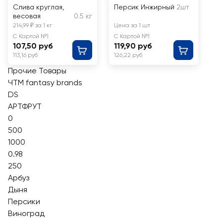
Слива круглая,
Персик Инжирный
2шт
весовая
0.5 кг
214,99 ₽ за 1 кг
Цена за 1 шт
С Картой №1
С Картой №1
107,50 руб
119,90 руб
113,16 руб
126,22 руб
Прочие Товары
ЧТМ fantasy brands
DS
АРТФРУТ
0
500
1000
0.98
250
Арбуз
Дыня
Персики
Виноград