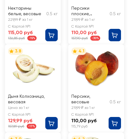
Нектарины
Персики
белые, весовые
0.5 кг
плоские,
0.5 кг
весовые
229,99 ₽ за 1 кг
219,99 ₽ за 1 кг
С Картой №1
С Картой №1
115,00 руб
110,00 руб
136,85 руб
157,90 руб
-15%
-30%
3.8
4.1
Дыня Колхозница,
Персики,
весовая
весовые
0.5 кг
Цена за 1 кг
219,99 ₽ за 1 кг
С Картой №1
С Картой №1
129,99 руб
110,00 руб
157,89 руб
115,79 руб
-17%