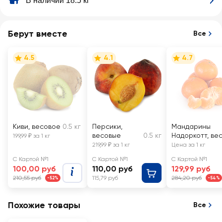
В наличии 18.5 кг
Берут вместе
Все
4.5
4.1
4.7
Киви, весовое
0.5 кг
Персики,
Мандарины
весовые
0.5 кг
Надоркотт, ве
199,99 ₽ за 1 кг
219,99 ₽ за 1 кг
Цена за 1 кг
С Картой №1
С Картой №1
С Картой №1
100,00 руб
110,00 руб
129,99 руб
210,55 руб
115,79 руб
284,20 руб
-52%
-54%
Похожие товары
Все