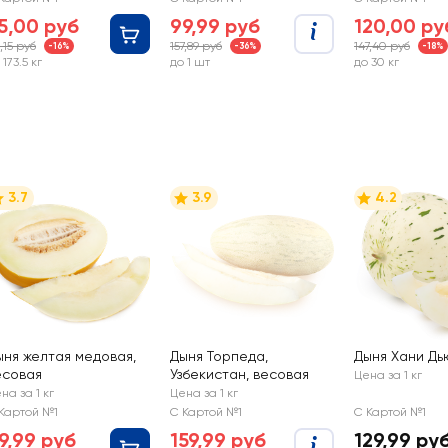
5,00 руб
99,99 руб
120,00 ру
,15 руб
157,89 руб
147,40 руб
-16%
-36%
-18%
 173.5 кг
до 1 шт
до 30 кг
3.7
3.9
4.2
ыня желтая медовая,
Дыня Торпеда,
Дыня Хани Дь
есовая
Узбекистан, весовая
Цена за 1 кг
на за 1 кг
Цена за 1 кг
Картой №1
С Картой №1
С Картой №1
9,99 руб
159,99 руб
129,99 ру