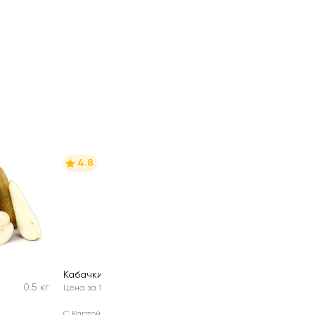
4.8
Кабачки
2шт
0.5 кг
Цена за 1 шт
С Картой №1