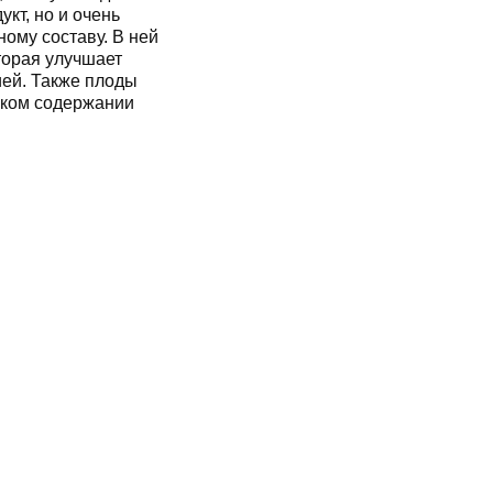
кт, но и очень
ому составу. В ней
торая улучшает
ией. Также плоды
зком содержании