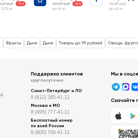
5,29 руб
210,59 руб
136,89 руб
-14%
-24%
 127.5 кг
до 45 кг
до 42 кг
н
Фрукты
Дыни
Дыни
Товары до 99 рублей
Овощи, фрукты
Поддержка клиентов
Мы в соцс
круглосуточно
Санкт-Петербург и ЛО
ти
8 (812) 385-41-11
Скачайте 
Москва и МО
8 (495) 777-41-11
Бесплатный номер
по всей России
8 (800) 700-41-11