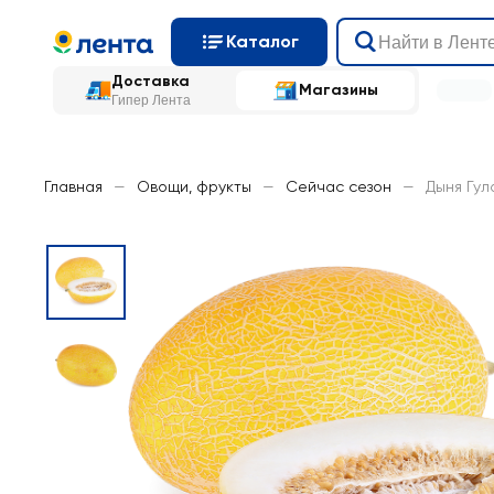
Каталог
Доставка
Магазины
Гипер Лента
Главная
—
Овощи, фрукты
—
Сейчас сезон
—
Дыня Гул