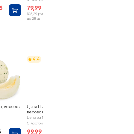
б
79,99 руб
105,29 руб
-24%
до 28 шт
4.4
ю, весовая
Дыня Пьел Де Сапо,
весовая
Цена за 1 кг
С Картой №1
б
99,99 руб