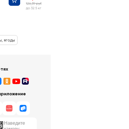
126,39 руб
-20%
до 32.5 кг
, ягоды
етях
приложение
Наведите
камеру