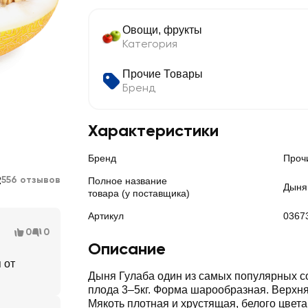
Овощи, фрукты
Категория
Прочие Товары
Бренд
Характеристики
Бренд
Проч
2
556 отзывов
Полное название
Дыня
товара (у поставщика)
Артикул
0367
0
0
Описание
 от
Дыня Гулаба один из самых популярных с
плода 3–5кг. Форма шарообразная. Верхня
Мякоть плотная и хрустящая, белого цвета,