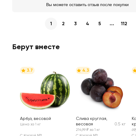
Вы можете оставить отзыв после покупки
1
2
3
4
5
...
112
Берут вместе
3.7
4.3
Арбуз, весовой
Слива круглая,
К
весовая
0.5 кг
к
Цена за 1 кг
м
214,99 ₽ за 1 кг
69
в
С Картой №1
С Картой №1
С 