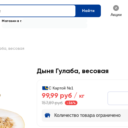
Найти
Акции
Магазин в г.
аба, весовая
Дыня Гулаба, весовая
С Картой №1
99,99 руб /
кг
157,89 руб
-36%
Количество товара ограничено