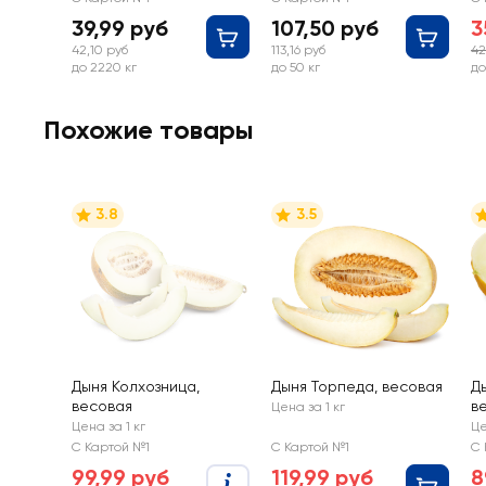
39,99 руб
107,50 руб
3
42,10 руб
113,16 руб
42
до 2220 кг
до 50 кг
до
Похожие товары
3.8
3.5
Дыня Колхозница,
Дыня Торпеда, весовая
Д
весовая
в
Цена за 1 кг
Цена за 1 кг
Це
С Картой №1
С Картой №1
С 
99,99 руб
119,99 руб
8