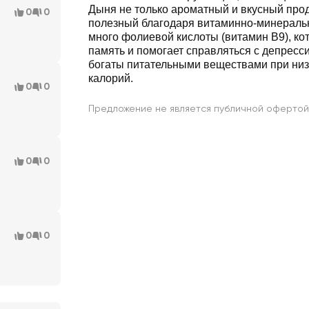
Дыня не только ароматный и вкусный проду
0
0
полезный благодаря витаминно-минеральн
много фолиевой кислоты (витамин В9), ко
память и помогает справляться с депресс
богаты питательными веществами при ни
калорий.
0
0
Предложение не является публичной офертой
0
0
0
0