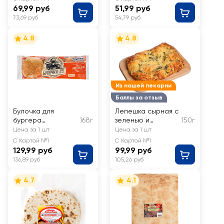
69,99 руб
51,99 руб
73,69 руб
54,79 руб
4.8
4.8
Из нашей пекарни
Баллы за отзыв
Булочка для
Лепешка сырная с
бургера
168г
зеленью и
150г
BAGERSTAT с
чесноком
Цена за 1 шт
Цена за 1 шт
кунжутом
С Картой №1
С Картой №1
129,99 руб
99,99 руб
136,89 руб
105,26 руб
4.7
4.1