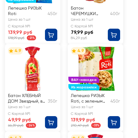
Лепешка РИЗЫК
Батон
Roti
450г
ЧЕРЕМУШКИ
400г
Нарезной
Цена за 1 шт
Цена за 1 шт
С Картой №1
С Картой №1
139,99 руб
79,99 руб
178,99 руб
84,29 руб
-21%
4.9
4.9
ВАУ-находка
Из морозилки
Батон ХЛЕБНЫЙ
Лепешка РИЗЫК
ДОМ Звездный, в
350г
Roti, с зеленым
450г
нарезке
луком
Цена за 1 шт
Цена за 1 шт
С Картой №1
С Картой №1
49,99 руб
139,99 руб
66,39 руб
210,49 руб
-24%
-33%