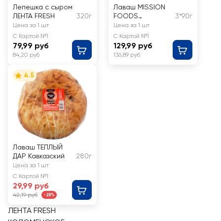
Лепешка с сыром
Лаваш MISSION
ЛЕНТА FRESH
320г
FOODS
3*90г
Оригинальный,
Цена за 1 шт
Цена за 1 шт
3х90г
С Картой №1
С Картой №1
79,99 руб
129,99 руб
84,20 руб
136,89 руб
4.5
Лаваш ТЕПЛЫЙ
ДАР Кавказский
280г
Цена за 1 шт
С Картой №1
29,99 руб
42,19 руб
-28%
ЛЕНТА FRESH