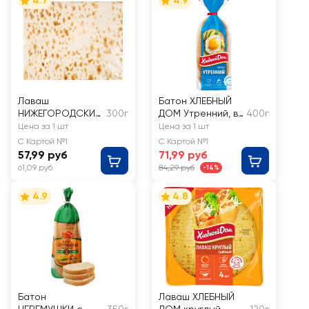
4.7
4.9
Лаваш
Батон ХЛЕБНЫЙ
НИЖЕГОРОДСКИЙ
300г
ДОМ Утренний, в
400г
ХЛЕБ Армянский
нарезке
Цена за 1 шт
Цена за 1 шт
тонкий
С Картой №1
С Картой №1
57,99 руб
71,99 руб
61,09 руб
84,29 руб
-14%
4.9
4.8
Батон
Лаваш ХЛЕБНЫЙ