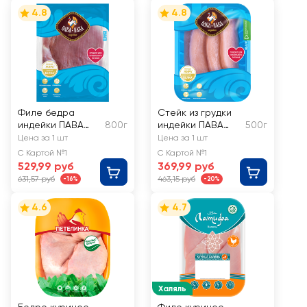
4.8
4.8
Филе бедра
Стейк из грудки
индейки ПАВА
800г
индейки ПАВА
500г
ПАВА
ПАВА
Цена за 1 шт
Цена за 1 шт
С Картой №1
С Картой №1
529,99 руб
369,99 руб
631,57 руб
463,15 руб
-16%
-20%
4.6
4.7
Халяль