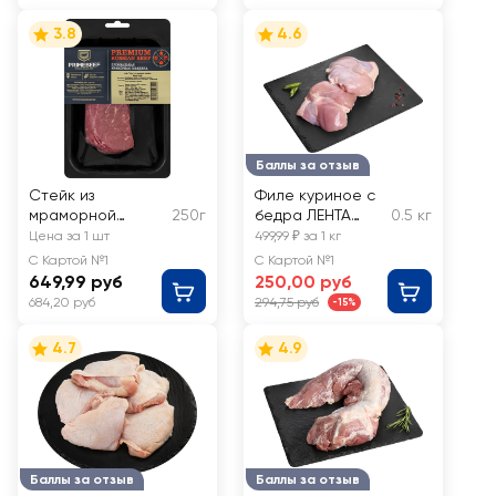
3.8
4.6
Баллы за отзыв
Стейк из
Филе куриное с
мраморной
250г
бедра ЛЕНТА
0.5 кг
говядины
FRESH, весовое
Цена за 1 шт
499,99 ₽ за 1 кг
PRIMEBEEF Раунд
С Картой №1
С Картой №1
649,99 руб
250,00 руб
684,20 руб
294,75 руб
-15%
4.7
4.9
Баллы за отзыв
Баллы за отзыв