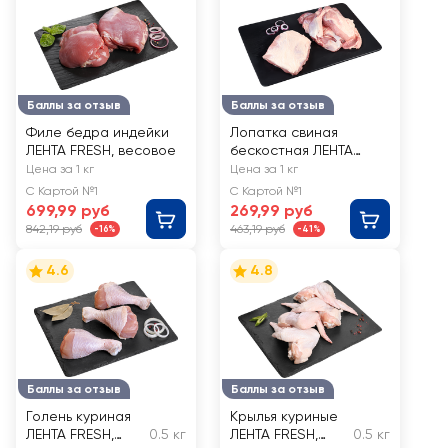
Баллы за отзыв
Баллы за отзыв
Филе бедра индейки
Лопатка свиная
ЛЕНТА FRESH, весовое
бескостная ЛЕНТА
FRESH, весовая
Цена за 1 кг
Цена за 1 кг
С Картой №1
С Картой №1
699,99 руб
269,99 руб
842,19 руб
463,19 руб
-16%
-41%
4.6
4.8
Баллы за отзыв
Баллы за отзыв
Голень куриная
Крылья куриные
ЛЕНТА FRESH,
0.5 кг
ЛЕНТА FRESH,
0.5 кг