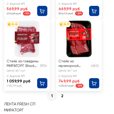
PRIMEBEEF Ранчо
Choice
С Картой №1
С Картой №1
569,99 руб
669,99 руб
673,68 руб
894,73 руб
-15%
-25%
4.4
4.0
Стейк из говядины
Стейк из
МИРАТОРГ Black
390г
мраморной
480г
Angus Три-тип
говядины
Цена за 1 шт
Цена за 1 шт
МИРАТОРГ Вегас
С Картой №1
С Картой №1
1 059,99 руб
749,99 руб
1 115,79 руб
1 131,57 руб
-33%
1
2
ЛЕНТА FRESH СП
МИРАТОРГ