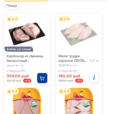
Птица
4.9
4.9
Баллы за отзыв
Карбонад из свинины
Филе грудки
бескостный
куриное ЛЕНТА
0.5 кг
крупнокусковой ЛЕНТА
FRESH, весовое
Цена за 1 кг
359,99 ₽ за 1 кг
FRESH, весовой
С Картой №1
С Картой №1
309,00 руб
180,00 руб
526,39 руб
289,50 руб
-41%
-37%
4.8
4.8