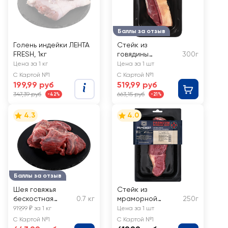
Баллы за отзыв
Голень индейки ЛЕНТА
Стейк из
FRESH, 1кг
говядины
300г
PREMIUM CLUB
Цена за 1 кг
Цена за 1 шт
Пиканья
С Картой №1
С Картой №1
199,99 руб
519,99 руб
347,39 руб
663,15 руб
-42%
-21%
4.3
4.0
Баллы за отзыв
Шея говяжья
Стейк из
бескостная
0.7 кг
мраморной
250г
ЛЕНТА FRESH
говядины
919,99 ₽ за 1 кг
Цена за 1 шт
PRIMEBEEF Рамп
С Картой №1
С Картой №1