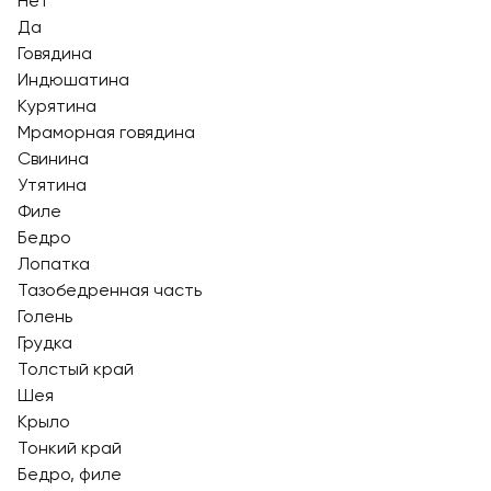
Нет
Да
Говядина
Индюшатина
Курятина
Мраморная говядина
Свинина
Утятина
Филе
Бедро
Лопатка
Тазобедренная часть
Голень
Грудка
Толстый край
Шея
Крыло
Тонкий край
Бедро, филе