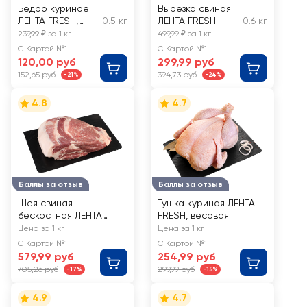
Бедро куриное
Вырезка свиная
ЛЕНТА FRESH,
0.5 кг
ЛЕНТА FRESH
0.6 кг
весовое
239,99 ₽ за 1 кг
499,99 ₽ за 1 кг
С Картой №1
С Картой №1
120,00 руб
299,99 руб
152,65 руб
394,73 руб
-21%
-24%
4.8
4.7
Баллы за отзыв
Баллы за отзыв
Шея свиная
Тушка куриная ЛЕНТА
бескостная ЛЕНТА
FRESH, весовая
FRESH, весовая
Цена за 1 кг
Цена за 1 кг
С Картой №1
С Картой №1
579,99 руб
254,99 руб
705,26 руб
299,99 руб
-17%
-15%
4.9
4.7