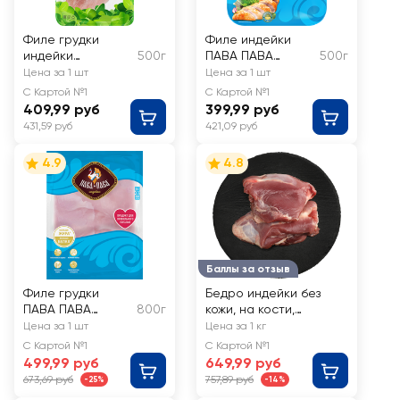
Филе грудки
Филе индейки
индейки
500г
ПАВА ПАВА
500г
ИНДИЛАЙТ
Премиум
Цена за 1 шт
Цена за 1 шт
С Картой №1
С Картой №1
409,99 руб
399,99 руб
431,59 руб
421,09 руб
4.9
4.8
Баллы за отзыв
Филе грудки
Бедро индейки без
ПАВА ПАВА
800г
кожи, на кости,
большое
весовое
Цена за 1 шт
Цена за 1 кг
С Картой №1
С Картой №1
499,99 руб
649,99 руб
673,69 руб
757,89 руб
-25%
-14%