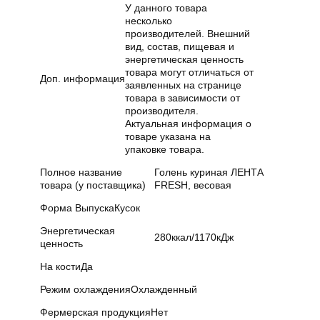
У данного товара
несколько
производителей. Внешний
вид, состав, пищевая и
энергетическая ценность
товара могут отличаться от
Доп. информация
заявленных на странице
товара в зависимости от
производителя.
Актуальная информация о
товаре указана на
упаковке товара.
Полное название
Голень куриная ЛЕНТА
товара (у поставщика)
FRESH, весовая
Форма Выпуска
Кусок
Энергетическая
280ккал/1170кДж
ценность
На кости
Да
Режим охлаждения
Охлажденный
Фермерская продукция
Нет