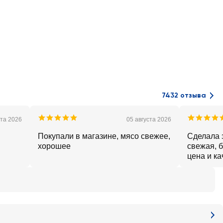
7432 отзыва
ста 2026
05 августа 2026
Покупали в магазине, мясо свежее,
Сделала з
хорошее
свежая, б
цена и ка
рекоменд