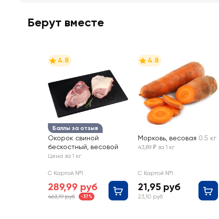
Берут вместе
4.8
4.8
Баллы за отзыв
Окорок свиной
Морковь, весовая
0.5 кг
бескостный, весовой
43,89 ₽ за 1 кг
Цена за 1 кг
С Картой №1
С Картой №1
289,99 руб
21,95 руб
463,19 руб
23,10 руб
-37%