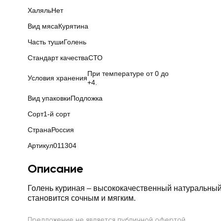
Халяль
Нет
Вид мяса
Курятина
Часть туши
Голень
Стандарт качества
СТО
При температуре от 0 до
Условия хранения
+4.
Вид упаковки
Подложка
Сорт
1-й сорт
Страна
Россия
Артикул
011304
Описание
Голень куриная – высококачественный натуральный
становится сочным и мягким.
Предложение не является публичной офертой