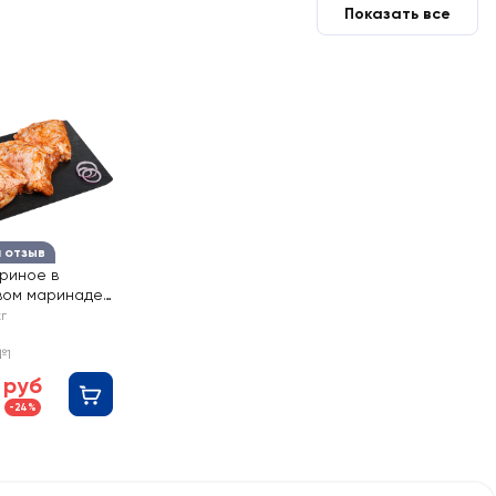
Показать все
а отзыв
риное в
вом маринаде
ESH
кг
№1
 руб
-24%