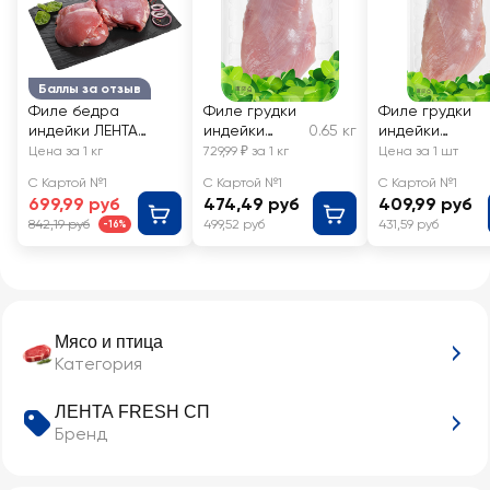
Баллы за отзыв
Филе бедра
Филе грудки
Филе грудки
индейки ЛЕНТА
индейки
0.65 кг
индейки
FRESH, весовое
ИНДИЛАЙТ,
ИНДИЛАЙТ
Цена за 1 кг
729,99 ₽ за 1 кг
Цена за 1 шт
весовое
С Картой №1
С Картой №1
С Картой №1
699,99 руб
474,49 руб
409,99 руб
842,19 руб
499,52 руб
431,59 руб
-16%
Мясо и птица
Категория
ЛЕНТА FRESH СП
Бренд