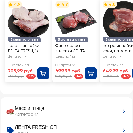
4.9
4.9
4.8
Баллы за отзыв
Баллы за отзыв
Баллы за отзы
Голень индейки
Филе бедра
Бедро индейки
ЛЕНТА FRESH, 1кг
индейки ЛЕНТА
кожи, на кости,
FRESH, весовое
весовое
Цена за 1 кг
Цена за 1 кг
Цена за 1 кг
С Картой №1
С Картой №1
С Картой №1
309,99 руб
699,99 руб
649,99 руб
347,39 руб
842,19 руб
757,89 руб
-10%
-16%
-14%
Мясо и птица
Категория
ЛЕНТА FRESH СП