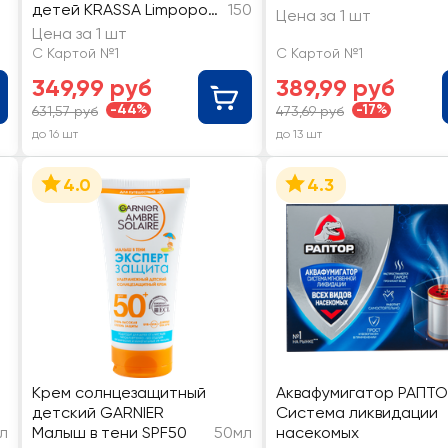
детей KRASSA Limpopo
150
Цена за 1 шт
Kids Пантенол, витамин
Цена за 1 шт
E и аллантоин SPF55+
С Картой №1
С Картой №1
349,99 руб
389,99 руб
-44%
-17%
631,57 руб
473,69 руб
до 16 шт
до 13 шт
4.0
4.3
Крем солнцезащитный
Аквафумигатор РАПТО
детский GARNIER
Система ликвидации
л
Малыш в тени SPF50
50мл
насекомых