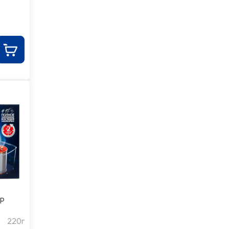
Р
220г