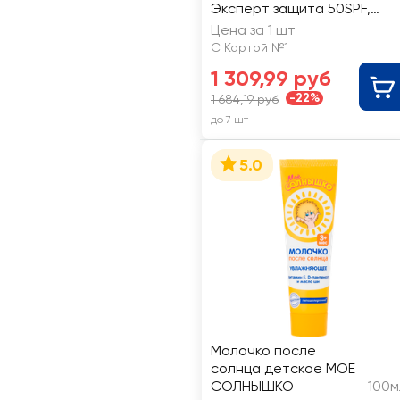
Эксперт защита 50SPF,
150мл
Цена за 1 шт
С Картой №1
1 309,99 руб
-22%
1 684,19 руб
до 7 шт
5.0
Молочко после
солнца детское МОЕ
СОЛНЫШКО
100м