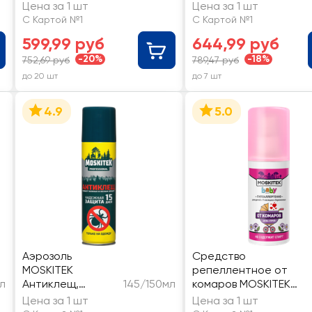
Цена за 1 шт
Цена за 1 шт
С Картой №1
С Картой №1
599,99 руб
644,99 руб
-20%
-18%
752,69 руб
789,47 руб
до 20 шт
до 7 шт
4.9
5.0
Аэрозоль
Средство
MOSKITEK
репеллентное от
л
Антиклещ,
145/150мл
комаров MOSKITEK
145/150мл
Бэби Дэта 2в1 аква-
Цена за 1 шт
Цена за 1 шт
спрей