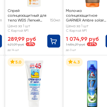
Спрей
Молочко
солнцезащитный для
солнцезащитное
л
тела WEIS Легкий
150мл
GARNIER Ambre solaire
SPF40
гипоаллергенное
Цена за 1 шт
Цена за 1 шт
водостойкое SPF50+
С Картой №1
С Картой №1
289,99 руб
1 074,99 руб
-31%
-27%
421,09 руб
1 484,29 руб
до 14 шт
до 3 шт
5.0
4.3