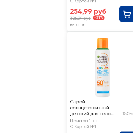
С Картой №1
254,99 руб
-21%
326,39 руб
до 10 шт
Спрей
солнцезащитный
детский для тела
150м
GARNIER Ambre solaire
Цена за 1 шт
Kids сухой, Анти-
С Картой №1
песок SPF50