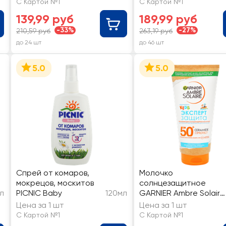
С Картой №1
С Картой №1
139,99 руб
189,99 руб
-33%
-27%
210,59 руб
263,19 руб
до 24 шт
до 46 шт
5.0
5.0
Спрей от комаров,
Молочко
мокрецов, москитов
солнцезащитное
л
PICNIC Baby
120мл
GARNIER Ambre Solaire
Эксперт Защита,
Цена за 1 шт
Цена за 1 шт
увлажняющее,
С Картой №1
С Картой №1
водостойкое, для