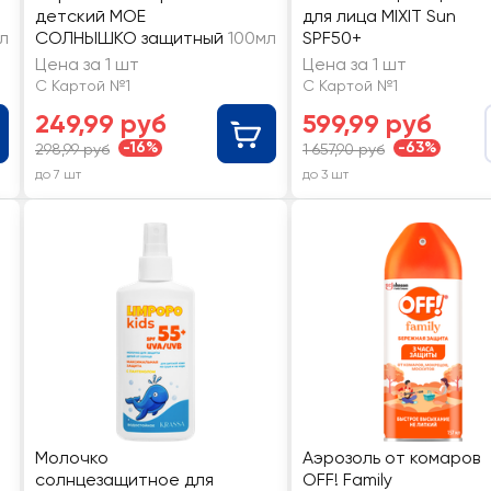
детский МОЕ
для лица MIXIT Sun
л
СОЛНЫШКО защитный
100мл
SPF50+
Цена за 1 шт
Цена за 1 шт
С Картой №1
С Картой №1
249,99 руб
599,99 руб
-16%
-63%
298,99 руб
1 657,90 руб
до 7 шт
до 3 шт
Молочко
Аэрозоль от комаров
солнцезащитное для
OFF! Family