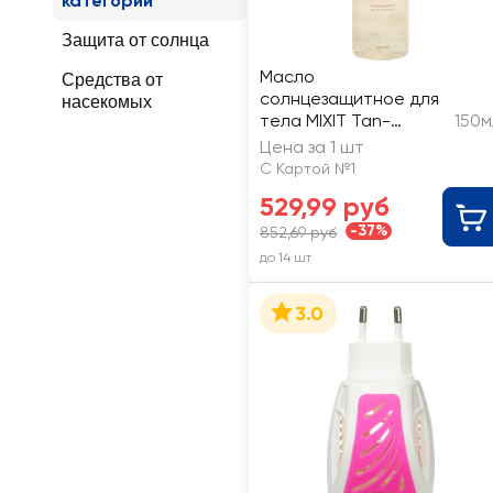
категории
Защита от солнца
Масло
Средства от
солнцезащитное для
насекомых
тела MIXIT Tan-
150м
Activating Body Oil
Цена за 1 шт
SPF8
С Картой №1
529,99 руб
-37%
852,69 руб
до 14 шт
3.0