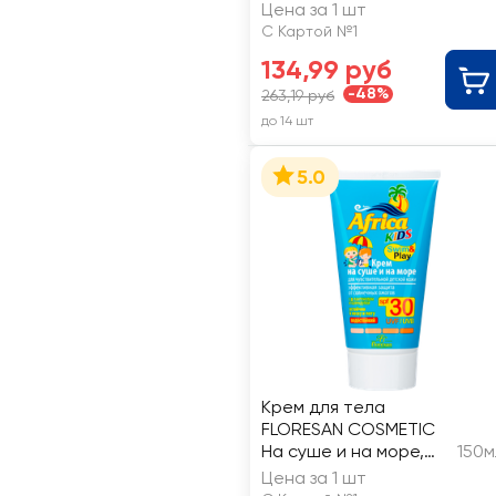
Цена за 1 шт
С Картой №1
134,99 руб
-48%
263,19 руб
до 14 шт
5.0
Крем для тела
FLORESAN COSMETIC
На суше и на море,
150м
для чувствительной
Цена за 1 шт
детской кожи SPF30