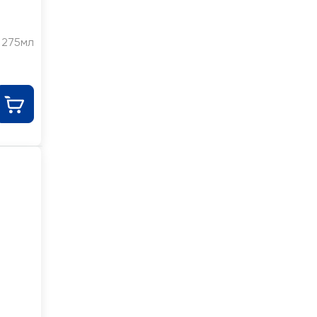
275мл
й