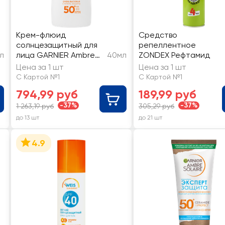
Крем-флюид
Средство
солнцезащитный для
репеллентное
л
лица GARNIER Ambre
40мл
ZONDEX Рефтамид
Solaire с гиалуроновой
Цена за 1 шт
Цена за 1 шт
кислотой SPF50
С Картой №1
С Картой №1
794,99 руб
189,99 руб
-37%
-37%
1 263,19 руб
305,29 руб
до 13 шт
до 21 шт
4.9