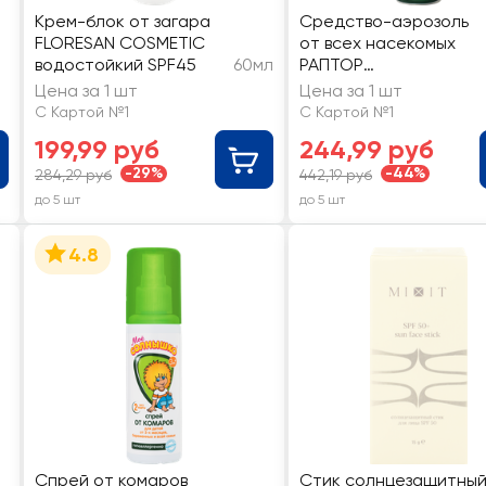
Крем-блок от загара
Средство-аэрозоль
FLORESAN COSMETIC
от всех насекомых
водостойкий SPF45
60мл
РАПТОР
универсальное
Цена за 1 шт
Цена за 1 шт
С Картой №1
С Картой №1
199,99 руб
244,99 руб
-29%
-44%
284,29 руб
442,19 руб
до 5 шт
до 5 шт
4.8
Спрей от комаров
Стик солнцезащитны