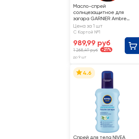
Масло-спрей
солнцезащитное для
загара GARNIER Ambre
Solaire, Идеальный загар,
Цена за 1 шт
150мл
С Картой №1
989,99 руб
-21%
1 268,49 руб
до 9 шт
4.6
Спрей для тела NIVEA