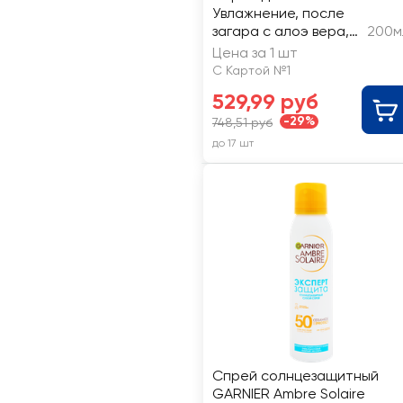
Увлажнение, после
загара с алоэ вера,
200м
освежающий
Цена за 1 шт
С Картой №1
529,99 руб
-29%
748,51 руб
до 17 шт
Спрей солнцезащитный
GARNIER Ambre Solaire