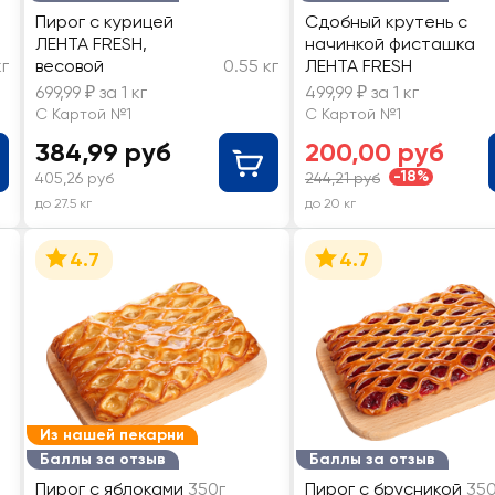
Пирог с курицей
Сдобный крутень с
ЛЕНТА FRESH,
начинкой фисташка
кг
весовой
0.55 кг
ЛЕНТА FRESH
699,99 ₽ за 1 кг
499,99 ₽ за 1 кг
С Картой №1
С Картой №1
384,99 руб
200,00 руб
-18%
405,26 руб
244,21 руб
до 27.5 кг
до 20 кг
4.7
4.7
Из нашей пекарни
Баллы за отзыв
Баллы за отзыв
Пирог с яблоками
350г
Пирог с брусникой
350