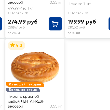
весовой
0.55 кг
Цена за 1 шт
499,99 ₽ за 1 кг
С Картой №1
С Картой №1
274,99 руб
199,99 руб
289,47 руб
210,52 руб
до 27.5 кг
до 50 шт
4.3
Из нашей пекарни
Баллы за отзыв
Пирог с красной
рыбой ЛЕНТА FRESH,
кг
весовой
0.55 кг