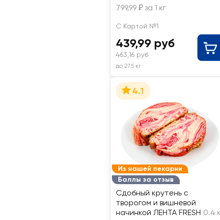
799,99 ₽ за 1 кг
С Картой №1
439,99 руб
463,16 руб
до 27.5 кг
4.1
Из нашей пекарни
Баллы за отзыв
Сдобный крутень с
творогом и вишневой
начинкой ЛЕНТА FRESH
0.4 