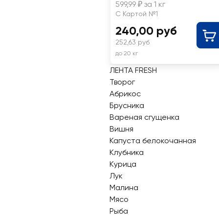
599,99 ₽ за 1 кг
С Картой №1
240,00 руб
252,63 руб
до 20 кг
ЛЕНТА FRESH
Творог
Абрикос
Брусника
Вареная сгущенка
Вишня
Капуста белокочанная
Клубника
Курица
Лук
Малина
Мясо
Рыба