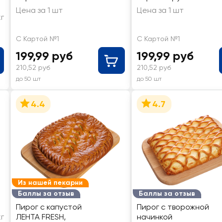
Цена за 1 шт
Цена за 1 шт
кг
С Картой №1
С Картой №1
199,99 руб
199,99 руб
210,52 руб
210,52 руб
до 50 шт
до 50 шт
4.4
4.7
Из нашей пекарни
Баллы за отзыв
Баллы за отзыв
Пирог с капустой
Пирог с творожной
кг
ЛЕНТА FRESH,
начинкой