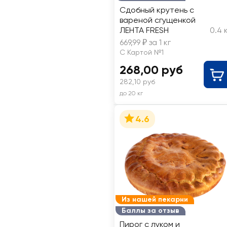
Сдобный крутень с
вареной сгущенкой
ЛЕНТА FRESH
0.4 
669,99 ₽ за 1 кг
С Картой №1
268,00 руб
282,10 руб
до 20 кг
4.6
Из нашей пекарни
Баллы за отзыв
Пирог с луком и