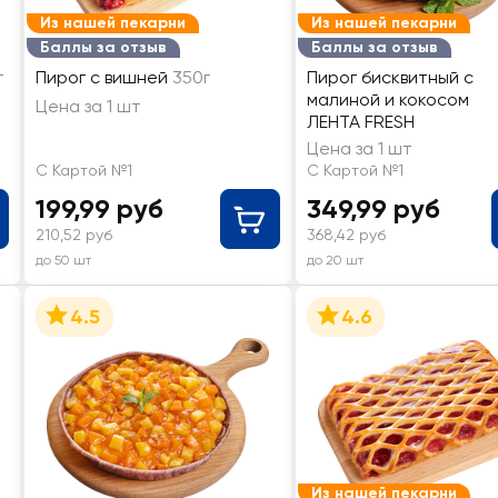
Из нашей пекарни
Из нашей пекарни
Баллы за отзыв
Баллы за отзыв
г
Пирог с вишней
350г
Пирог бисквитный с
малиной и кокосом
Цена за 1 шт
ЛЕНТА FRESH
Цена за 1 шт
С Картой №1
С Картой №1
199,99 руб
349,99 руб
210,52 руб
368,42 руб
до 50 шт
до 20 шт
4.5
4.6
Из нашей пекарни