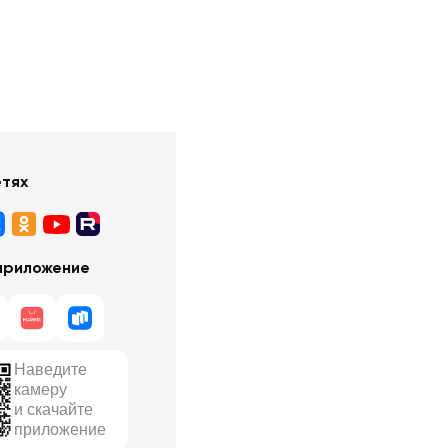
етях
приложение
Наведите
камеру
и скачайте
приложение