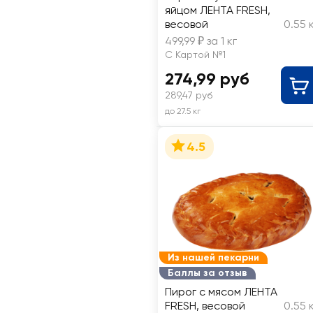
яйцом ЛЕНТА FRESH,
весовой
0.55 
499,99 ₽ за 1 кг
С Картой №1
274,99 руб
289,47 руб
до 27.5 кг
4.5
Из нашей пекарни
Баллы за отзыв
Пирог с мясом ЛЕНТА
FRESH, весовой
0.55 