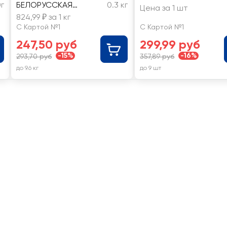
г
БЕЛОРУССКАЯ
0.3 кг
Цена за 1 шт
ТРАДИЦИЯ Домашняя
824,99 ₽ за 1 кг
из печи, высший сорт,
С Картой №1
С Картой №1
весовая
247,50 руб
299,99 руб
-15%
-16%
293,70 руб
357,89 руб
до 9.6 кг
до 9 шт