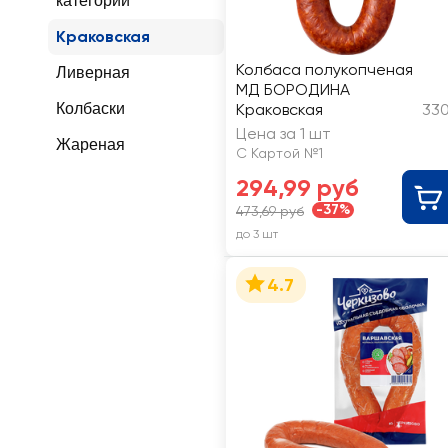
категории
Краковская
Колбаса полукопченая
Ливерная
МД БОРОДИНА
Колбаски
Краковская
330
Цена за 1 шт
Жареная
С Картой №1
294,99 руб
-37%
473,69 руб
до 3 шт
4.7