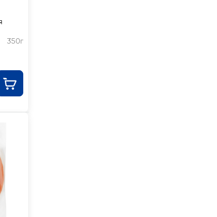
я
350г