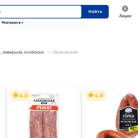
Найти
Акции
Магазин в г.
, ливерная, колбаски
—
Краковская
4.0
4.8