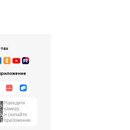
етях
приложение
Наведите
камеру
и скачайте
приложение