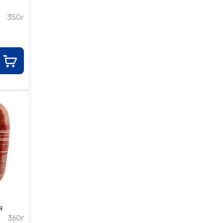
350г
я
360г