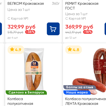
г
ВЕЛКОМ Краковская
360г
РЕМИТ Краковская
ГОСТ
Цена за 1 шт
Цена за 1 шт
С Картой №1
С Картой №1
329,99 руб
369,99 руб
-36%
-16%
515,79 руб
442,19 руб
до 4 шт
до 12 шт
4.9
4.8
Баллы за отзыв
Сделано в Беларуси
Наша марка
Колбаса
Колбаса полукопчена
полукопченая
ЛЕНТА Краковская