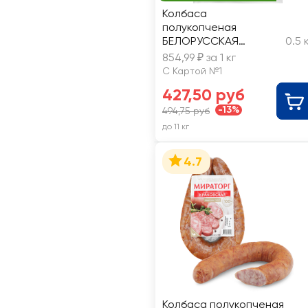
Колбаса
полукопченая
БЕЛОРУССКАЯ
0.5 
ТРАДИЦИЯ Дымовица,
854,99 ₽ за 1 кг
высший сорт, весовая
С Картой №1
427,50 руб
-13%
494,75 руб
до 11 кг
4.7
Колбаса полукопченая