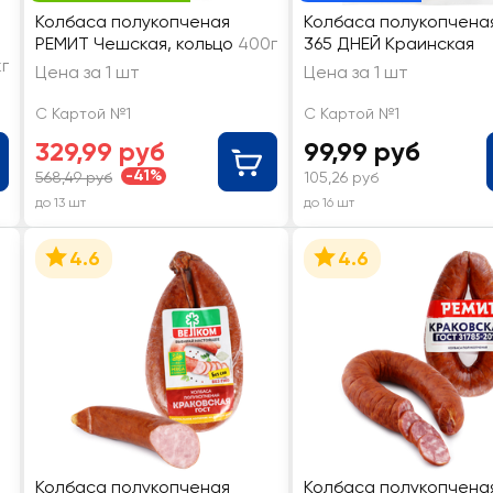
Колбаса полукопченая
Колбаса полукопчена
РЕМИТ Чешская, кольцо
400г
365 ДНЕЙ Краинская
кг
Цена за 1 шт
Цена за 1 шт
С Картой №1
С Картой №1
329,99 руб
99,99 руб
-41%
568,49 руб
105,26 руб
до 13 шт
до 16 шт
4.6
4.6
Колбаса полукопченая
Колбаса полукопчена