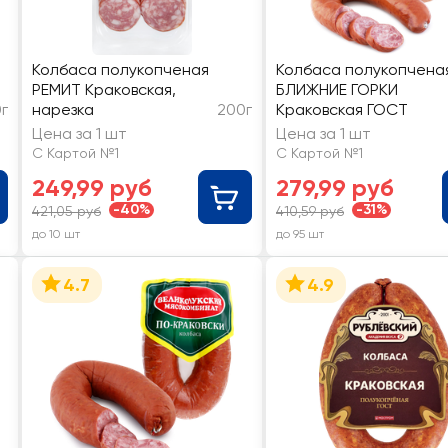
Колбаса полукопченая
Колбаса полукопчена
РЕМИТ Краковская,
БЛИЖНИЕ ГОРКИ
г
нарезка
200г
Краковская ГОСТ
Цена за 1 шт
Цена за 1 шт
С Картой №1
С Картой №1
249,99 руб
279,99 руб
-40%
-31%
421,05 руб
410,59 руб
до 10 шт
до 95 шт
4.7
4.9