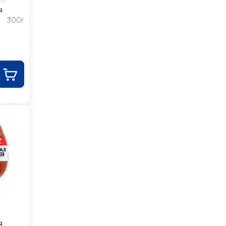
я
300г
я