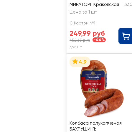
МИРАТОРГ Краковская
330
Цена за 1 шт
С Картой №1
249,99 руб
-44%
452,63 руб
до 8 шт
4.9
Колбаса полукопченая
БАХРУШИНЪ