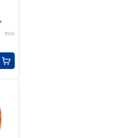
я
350г