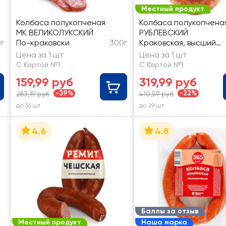
Местный продукт
Колбаса полукопченая
Колбаса полукопчена
МК ВЕЛИКОЛУКСКИЙ
РУБЛЁВСКИЙ
г
По-краковски
300г
Краковская, высший
сорт
Цена за 1 шт
Цена за 1 шт
С Картой №1
С Картой №1
159,99 руб
319,99 руб
-39%
-22%
263,19 руб
410,59 руб
до 36 шт
до 29 шт
4.6
4.8
Баллы за отзыв
Местный продукт
Наша марка