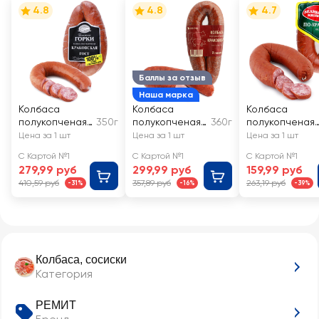
4.8
4.8
4.7
Баллы за отзыв
Наша марка
Колбаса
Колбаса
Колбаса
полукопченая
350г
полукопченая
360г
полукопченая
БЛИЖНИЕ
ЛЕНТА
МК
Цена за 1 шт
Цена за 1 шт
Цена за 1 шт
ГОРКИ
Краковская
ВЕЛИКОЛУКСК
С Картой №1
С Картой №1
С Картой №1
Краковская
Й По-
279,99 руб
299,99 руб
159,99 руб
ГОСТ
краковски
410,59 руб
357,89 руб
263,19 руб
-31%
-16%
-39%
Колбаса, сосиски
Категория
РЕМИТ