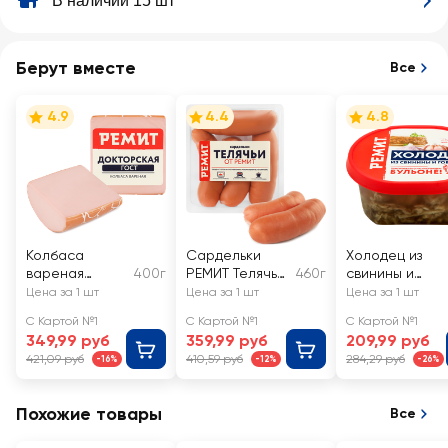
В наличии 15 шт
Берут вместе
Все
4.9
4.4
4.8
Колбаса
Сардельки
Холодец из
вареная
400г
РЕМИТ Телячьи
460г
свинины и
РЕМИТ
от Ремит
говядины
Цена за 1 шт
Цена за 1 шт
Цена за 1 шт
Докторская
РЕМИТ
С Картой №1
С Картой №1
С Картой №1
ГОСТ
349,99 руб
359,99 руб
209,99 руб
421,09 руб
410,59 руб
284,29 руб
-16%
-12%
-26%
Похожие товары
Все