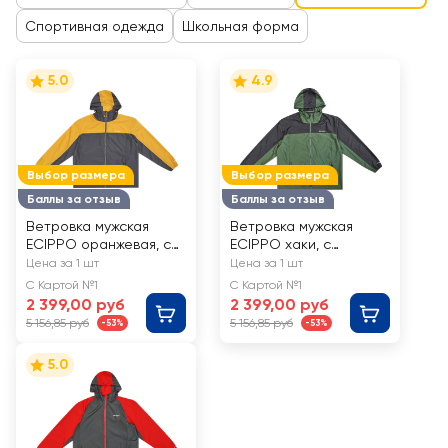
Спортивная одежда
Школьная форма
5.0
4.9
Выбор размера
Выбор размера
Баллы за отзыв
Баллы за отзыв
Ветровка мужская
Ветровка мужская
ECIPPO оранжевая, с
ECIPPO хаки, с
мешком для хранения,
мешком для хранения,
Цена за 1 шт
Цена за 1 шт
Арт. SS26114-02
Арт. SS26114-01
С Картой №1
С Картой №1
2 399,00 руб
2 399,00 руб
5 156,85 руб
5 156,85 руб
-53%
-53%
5.0