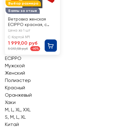
Выбор размера
Баллы за отзыв
Ветровка женская
ECIPPO красная, с
мешком для хранения,
Цена за 1 шт
Арт. SS26214-01
С Картой №1
1 999,00 руб
5 051,58 руб
-60%
ECIPPO
Мужской
Женский
Полиэстер
Красный
Оранжевый
Хаки
M, L, XL, XXL
S, M, L, XL
Китай