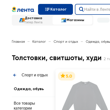
Каталог
Доставка
Магазины
Гипер Лента
Главная
—
Каталог
—
Спорт и отдых
—
Одежда, обувь
Толстовки, свитшоты, худи
2 т
Спорт и отдых
5.0
Одежда, обувь
Все товары
категории