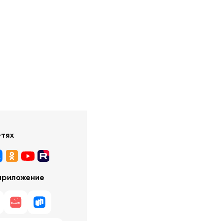
етях
приложение