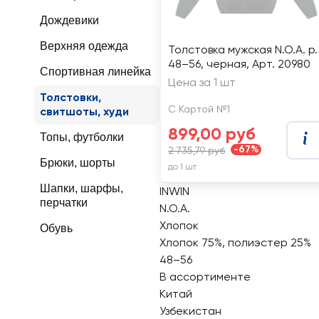
Дождевики
Верхняя одежда
Толстовка мужская N.O.A. р.
48–56, черная, Арт. 20980
Спортивная линейка
Цена за 1 шт
Толстовки,
С Картой №1
свитшоты, худи
899,00 руб
Топы, футболки
-67%
2 735,79 руб
Брюки, шорты
до 1 шт
Шапки, шарфы,
INWIN
перчатки
N.O.A.
Хлопок
Обувь
Хлопок 75%, полиэстер 25%
48–56
В ассортименте
Китай
Узбекистан