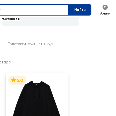
Найти
Акции
Магазин в г.
—
Толстовки, свитшоты, худи
овара
5.0