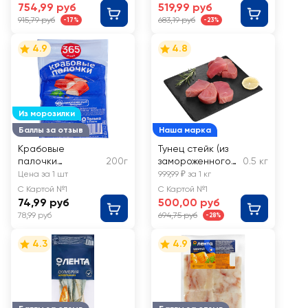
754,99 руб
519,99 руб
915,79 руб
683,19 руб
-17%
-23%
4.9
4.8
Из морозилки
Баллы за отзыв
Наша марка
Крабовые
Тунец стейк (из
палочки
200г
замороженного
0.5 кг
замороженные
сырья) ЛЕНТА
Цена за 1 шт
999,99 ₽ за 1 кг
365 ДНЕЙ
FRESH, весовой
С Картой №1
С Картой №1
74,99 руб
500,00 руб
78,99 руб
694,75 руб
-28%
4.3
4.9