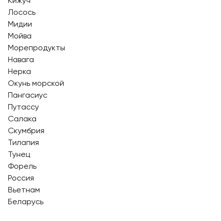
Кижуч
Лосось
Мидии
Мойва
Морепродукты
Навага
Нерка
Окунь морской
Пангасиус
Путассу
Салака
Скумбрия
Тилапия
Тунец
Форель
Россия
Вьетнам
Беларусь