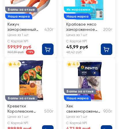
Баллы за отзыв
Из морозилки
Наша марка
Наша марка
Кижуч
Крабовое мясо
замороженный
430г
замороженное
200г
ЛЕНТА стейк
365 ДНЕЙ
Цена за 1 шт
Цена за 1 шт
(имитация)
С Картой №1
С Картой №1
599,99 руб
45,99 руб
707,39 руб
48,42 руб
-15%
4.6
4.5
Баллы за отзыв
Баллы за отзыв
Наша марка
Креветки
Хек
Королевские
500г
свежемороженый
900г
варено-
ЛЕНТА тушка
Цена за 1 шт
Цена за 1 шт
мороженые
С Картой №1
С Картой №1
PREMIUM CLUB
899,99 руб
472,99 руб