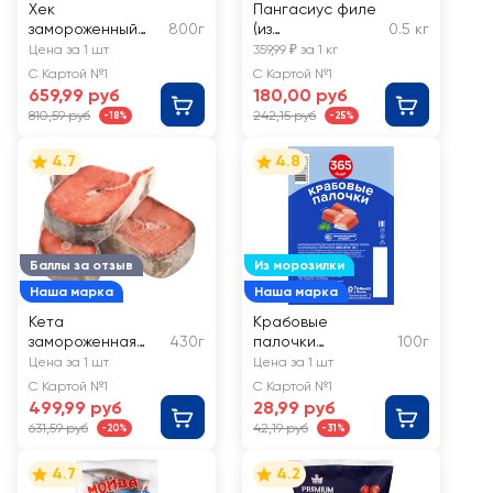
Хек
Пангасиус филе
замороженный
800г
(из
0.5 кг
ЛЕНТА филе
замороженного
Цена за 1 шт
359,99 ₽ за 1 кг
сырья) ЛЕНТА
С Картой №1
С Картой №1
FRESH, весовой
659,99 руб
180,00 руб
810,59 руб
242,15 руб
-18%
-25%
4.7
4.8
Баллы за отзыв
Из морозилки
Наша марка
Наша марка
Кета
Крабовые
замороженная
430г
палочки
100г
ЛЕНТА стейк
замороженные 365
Цена за 1 шт
Цена за 1 шт
ДНЕЙ (имитация)
С Картой №1
С Картой №1
499,99 руб
28,99 руб
631,59 руб
42,19 руб
-20%
-31%
4.7
4.2