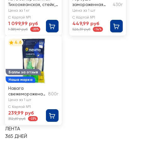
Тихоокеанская, стейк,
замороженная
430г
весовая
ЛЕНТА стейк
Цена за 1 кг
Цена за 1 шт
С Картой №1
С Картой №1
1 099,99 руб
449,99 руб
1 389,49 руб
526,39 руб
-20%
-14%
4.6
Баллы за отзыв
Наша марка
Навага
свежемороженая
800г
ЛЕНТА
Цена за 1 шт
неразделанная
С Картой №1
239,99 руб
312,69 руб
-23%
ЛЕНТА
365 ДНЕЙ