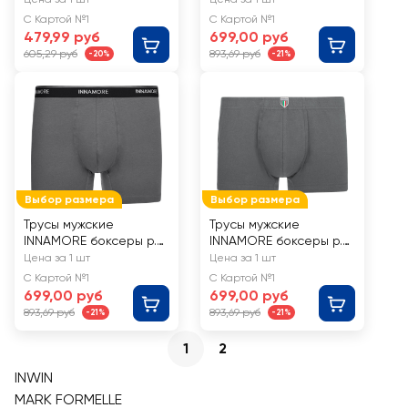
Арт. IBU34003
С Картой №1
С Картой №1
479,99 руб
699,00 руб
605,29 руб
893,69 руб
-20%
-21%
Выбор размера
Выбор размера
Трусы мужские
Трусы мужские
INNAMORE боксеры р.
INNAMORE боксеры р.
48–56, темно-серые,
48–56, темно-серые,
Цена за 1 шт
Цена за 1 шт
Арт. IBU35123
Арт. IBU34002
С Картой №1
С Картой №1
699,00 руб
699,00 руб
893,69 руб
893,69 руб
-21%
-21%
1
2
INWIN
MARK FORMELLE