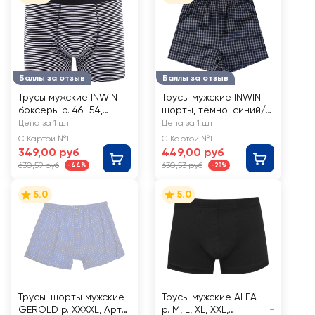
Баллы за отзыв
Баллы за отзыв
Трусы мужские INWIN
Трусы мужские INWIN
боксеры р. 46–54,
шорты, темно-синий/
черный/белый, Арт.
белый, Арт. ATL-
Цена за 1 шт
Цена за 1 шт
ATL-24005-A
24008/ATL- 24008-U
С Картой №1
С Картой №1
349,00 руб
449,00 руб
630,59 руб
630,53 руб
-44%
-28%
5.0
5.0
Трусы-шорты мужские
Трусы мужские ALFA
GEROLD р. XXXXL, Арт.
р. M, L, XL, XXL,
-