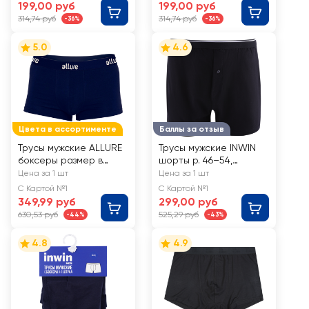
199,00 руб
199,00 руб
314,74 руб
314,74 руб
-36%
-36%
5.0
4.6
Цвета в ассортименте
Баллы за отзыв
Трусы мужские ALLURE
Трусы мужские INWIN
боксеры размер в
шорты р. 46–54,
ассортименте, темно-
черные, Арт. ATL-
Цена за 1 шт
Цена за 1 шт
синие, Арт. ALR 00003
24006-A
С Картой №1
С Картой №1
349,99 руб
299,00 руб
630,53 руб
525,29 руб
-44%
-43%
4.8
4.9