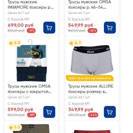
Трусы мужские
Трусы мужские OMSA
INNAMORE боксеры р.
боксеры р. 46–54,
48–56, черные, Арт.
серый меланж, джинс,
Цена за 1 шт
Цена за 1 шт
IBU34002
черные, Арт. 1234
С Картой №1
С Картой №1
699,00 руб
549,99 руб
893,69 руб
841,09 руб
-21%
-34%
5.0
4.7
Цвета в ассортименте
Трусы мужские OMSA
Трусы мужские ALLURE
боксеры с закрытой
боксеры размер в
резинкой размеры в
ассортименте, серый
Цена за 1 шт
Цена за 1 шт
ассортименте, Арт.
меланж, Арт. ALR
С Картой №1
С Картой №1
B_OmB 1233
00003
599,00 руб
349,99 руб
841,06 руб
630,53 руб
-28%
-44%
5.0