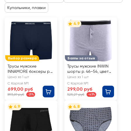
Купальники, плавки
4.9
Выбор размера
Баллы за отзыв
Трусы мужские
Трусы мужские INWIN
INNAMORE боксеры р.
шорты р. 46–54, цвет
48–56, темно-синие,
светло-серый
Цена за 1 шт
Цена за 1 шт
Арт. IBU35123
меланж, Арт. ATL-
С Картой №1
С Картой №1
24006-B
699,00 руб
299,00 руб
893,69 руб
525,27 руб
-21%
-43%
4.9
4.8