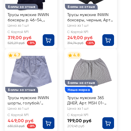
Баллы за отзыв
Баллы за отзыв
Трусы мужские INWIN
Трусы мужские INWIN
боксеры р. 46–54,
боксеры, черные, Арт.
темно-синие, Арт. ATL-
R25101-4
Цена за 1 шт
Цена за 1 шт
24003-A
С Картой №1
С Картой №1
319,00 руб
249,00 руб
525,29 руб
314,74 руб
-39%
-20%
4.7
4.8
Баллы за отзыв
Баллы за отзыв
Наша марка
Трусы мужские INWIN
Трусы мужские 365
шорты, голубой/
ДНЕЙ, Арт. MSH 01-
белый, Арт. ATL-
030-1
Цена за 1 шт
Цена за 1 шт
24008/ATL- 24008-U
С Картой №1
С Картой №1
449,00 руб
199,00 руб
630,53 руб
209,48 руб
-28%