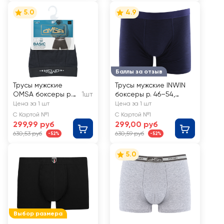
5.0
4.9
Баллы за отзыв
Трусы мужские
Трусы мужские INWIN
OMSA боксеры р.
1шт
боксеры р. 46–54,
46–54, аntracite,
темно-синий/черный,
Цена за 1 шт
Цена за 1 шт
blu, Арт. 1234-1
Арт. ATL-24005-A
С Картой №1
С Картой №1
299,99 руб
299,00 руб
630,53 руб
630,59 руб
-52%
-52%
5.0
Выбор размера