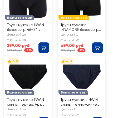
Баллы за отзыв
Выбор размера
Трусы мужские INWIN
Трусы мужские
боксеры р. 46–54,
INNAMORE боксеры р.
черные, Арт. ATL-
48–56, черные, Арт.
Цена за 1 шт
Цена за 1 шт
24003-A
IBU34003
С Картой №1
С Картой №1
299,00 руб
699,00 руб
525,29 руб
893,69 руб
-43%
-21%
4.9
4.8
Баллы за отзыв
Баллы за отзыв
Трусы мужские INWIN
Трусы мужские INWIN
слипы, черные, Арт.
слипы, темно-синие,
R25101-06
Арт. R25101-01
Цена за 1 шт
Цена за 1 шт
С Картой №1
С Картой №1