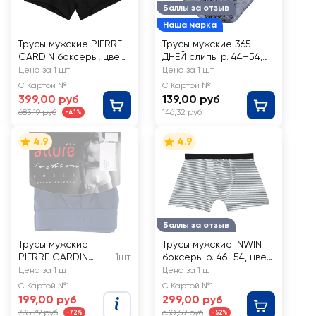
Баллы за отзыв
Наша марка
Трусы мужские PIERRE
Трусы мужские 365
CARDIN боксеры, цвет
ДНЕЙ слипы р. 44–54,
серый меланж, Арт.
Арт. 1630/1631
Цена за 1 шт
Цена за 1 шт
00007
С Картой №1
С Картой №1
399,00 руб
139,00 руб
683,19 руб
146,32 руб
-41%
4.9
4.9
Баллы за отзыв
Трусы мужские
Трусы мужские INWIN
PIERRE CARDIN
1шт
боксеры р. 46–54, цвет
боксеры р. 46–56,
серый меланж/белый,
Цена за 1 шт
Цена за 1 шт
цвет blu/grafite,
Арт. ATL-24005-B
С Картой №1
С Картой №1
Арт. PC00008
199,00 руб
299,00 руб
735,79 руб
630,59 руб
-72%
-52%