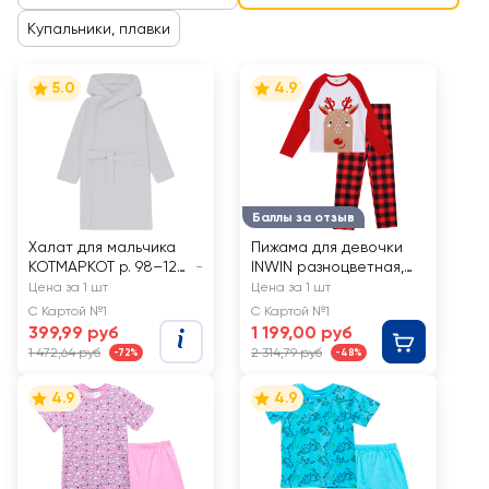
Купальники, плавки
5.0
4.9
Баллы за отзыв
Халат для мальчика
Пижама для девочки
КОТМАРКОТ р. 98–128
-
INWIN разноцветная,
с запахом,
Арт. NY26105-01
Цена за 1 шт
Цена за 1 шт
капюшоном и
С Картой №1
С Картой №1
поясом, серый, Арт.
399,99 руб
1 199,00 руб
880275
1 472,64 руб
2 314,79 руб
-72%
-48%
4.9
4.9