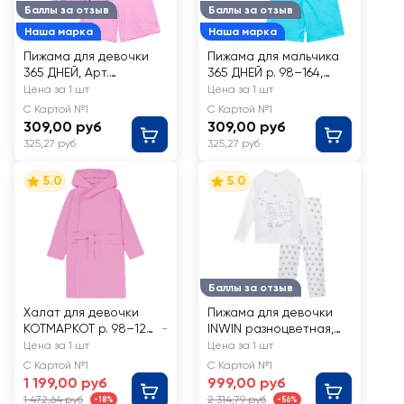
Баллы за отзыв
Баллы за отзыв
Наша марка
Наша марка
Пижама для девочки
Пижама для мальчика
365 ДНЕЙ, Арт.
365 ДНЕЙ р. 98–164,
7292/7293
Арт. 7290/7291
Цена за 1 шт
Цена за 1 шт
С Картой №1
С Картой №1
309,00 руб
309,00 руб
325,27 руб
325,27 руб
5.0
5.0
Баллы за отзыв
Халат для девочки
Пижама для девочки
КОТМАРКОТ р. 98–128
-
INWIN разноцветная,
с запахом,
Арт. NY26105-02
Цена за 1 шт
Цена за 1 шт
капюшоном и
С Картой №1
С Картой №1
поясом, розовый, Арт.
1 199,00 руб
999,00 руб
880274
1 472,64 руб
2 314,79 руб
-18%
-56%