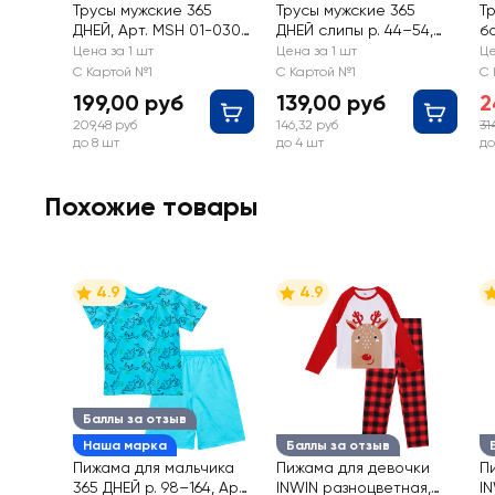
Трусы мужские 365
Трусы мужские 365
Т
ДНЕЙ, Арт. MSH 01-030-
ДНЕЙ слипы р. 44–54,
б
1
Арт. 1630/1631
R
Цена за 1 шт
Цена за 1 шт
Це
С Картой №1
С Картой №1
С 
199,00 руб
139,00 руб
2
209,48 руб
146,32 руб
31
до 8 шт
до 4 шт
до
Похожие товары
4.9
4.9
Баллы за отзыв
Наша марка
Баллы за отзыв
Пижама для мальчика
Пижама для девочки
П
365 ДНЕЙ р. 98–164, Арт.
INWIN разноцветная,
I