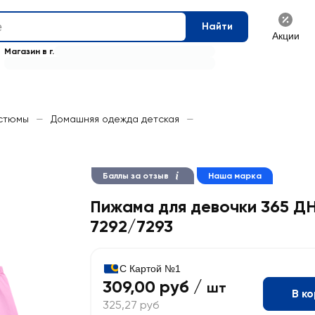
Найти
Акции
Магазин в г.
остюмы
—
Домашняя одежда детская
—
Баллы за отзыв
Наша марка
Пижама для девочки 365 ДН
7292/7293
С Картой №1
309,00 руб /
шт
В к
325,27 руб