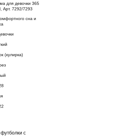
ма для девочки 365
 Арт. 7292/7293
комфортного сна и
ха
девочки
ткий
к (кулирка)
рез
вый
28
ия
22
 футболки с