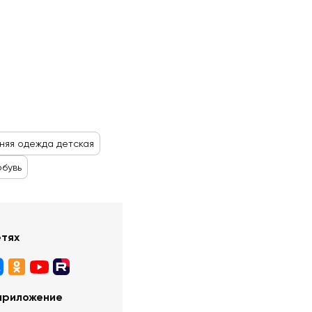
яя одежда детская
обувь
етях
приложение