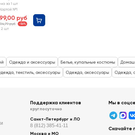
рт. NY26105-02
на за 1 шт
Картой №1
99,00 руб
314,79 руб
-56%
 2 шт
ей
Одежда и аксессуары
Белье, купальные костюмы
Домашн
дежда, текстиль, аксессуары
Одежда, аксессуары
Одежда, 
Поддержка клиентов
Мы в соцс
круглосуточно
Санкт-Петербург и ЛО
ти
8 (812) 385-41-11
Скачайте 
Москва и МО