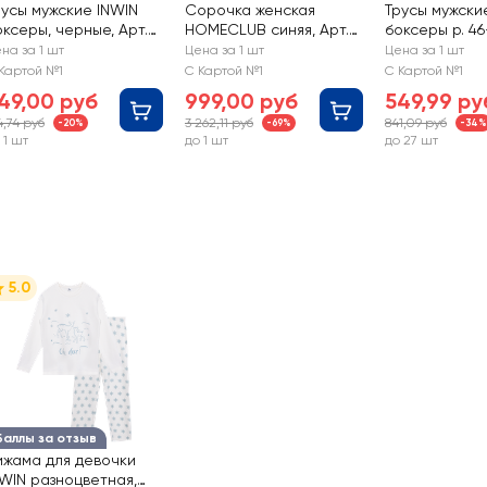
русы мужские INWIN
Сорочка женская
Трусы мужск
оксеры, черные, Арт.
HOMECLUB синяя, Арт.
боксеры р. 46
25101-4
L25204-06
серый меланж
на за 1 шт
Цена за 1 шт
Цена за 1 шт
че
Картой №1
С Картой №1
С Картой №1
49,00 руб
999,00 руб
549,99 ру
4,74 руб
3 262,11 руб
841,09 руб
-20%
-69%
-34%
 1 шт
до 1 шт
до 27 шт
5.0
Баллы за отзыв
ижама для девочки
NWIN разноцветная,