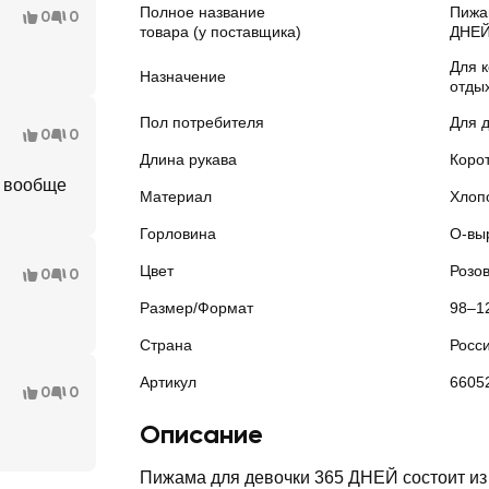
Полное название
Пижа
0
0
товара (у поставщика)
ДНЕЙ,
Для 
Назначение
отды
Пол потребителя
Для 
0
0
Длина рукава
Коро
а вообще
Материал
Хлопо
Горловина
О-вы
Цвет
Розо
0
0
Размер/Формат
98–1
Страна
Росс
Артикул
6605
0
0
Описание
Пижама для девочки 365 ДНЕЙ состоит из