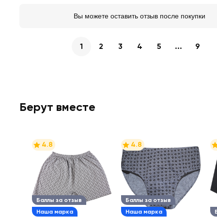
Вы можете оставить отзыв после покупки
1
2
3
4
5
...
9
Берут вместе
4.8
4.8
Баллы за отзыв
Баллы за отзыв
Наша марка
Наша марка