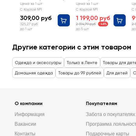
7290/7291
Арт. NY26105-01
А
Цена за 1 шт
Цена за 1 шт
Це
С Картой №1
С Картой №1
С 
309,00 руб
1 199,00 руб
9
325,27 руб
2 314,79 руб
2 
-48%
до 1 шт
до 5 шт
до
Другие категории с этим товаром
Одежда и аксессуары
Только в Ленте
Товары для дет
Домашняя одежда
Товары до 99 рублей
Для детей
О
О компании
Покупателям
Информация
Забота о покупателях
Вакансии
Программа лояльнос
Контакты
Подарочные карты