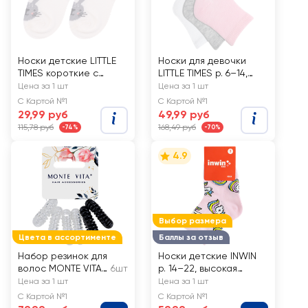
Носки детские LITTLE
Носки для девочки
TIMES короткие с
LITTLE TIMES р. 6–14,
рисунком зайчик и
белые, розовые, серый
Цена за 1 шт
Цена за 1 шт
медвежонок, Арт.
меланж, Арт. LT-3-PI,
С Картой №1
С Картой №1
СП1611, 2пары
3пары
29,99 руб
49,99 руб
115,78 руб
168,49 руб
-74%
-70%
4.9
Выбор размера
Цвета в ассортименте
Баллы за отзыв
Набор резинок для
Носки детские INWIN
волос MONTE VITA
6шт
р. 14–22, высокая
d=3,5см, пружинка
посадка с дизайном
Цена за 1 шт
Цена за 1 шт
единороги, Арт. FKSG-
С Картой №1
С Картой №1
01-UN