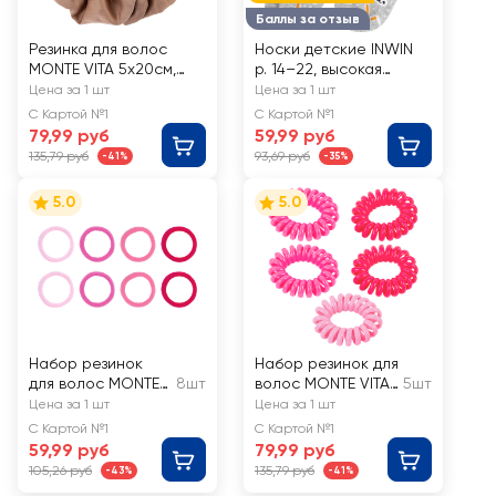
Баллы за отзыв
Резинка для волос
Носки детские INWIN
MONTE VITA 5х20см,
р. 14–22, высокая
скранч коричневая
посадка с дизайном
Цена за 1 шт
Цена за 1 шт
зайцы, Арт. FKSG-01-
С Картой №1
С Картой №1
RB
79,99 руб
59,99 руб
135,79 руб
93,69 руб
-41%
-35%
5.0
5.0
Набор резинок
Набор резинок для
для волос MONTE
8шт
волос MONTE VITA
5шт
VITA мягкие,
d=3см, пружинка
Цена за 1 шт
Цена за 1 шт
средние
С Картой №1
С Картой №1
59,99 руб
79,99 руб
105,26 руб
135,79 руб
-43%
-41%