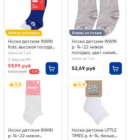
Выбор размера
Баллы за отзыв
Носки детские INWIN
Носки детские INWIN
Kids, высокая посадка
р. 14–22 низкая
р. 14–22, мишка, Арт.
посадка, цвет синий
Цена за 1 шт
LK001
меланж, Арт BKSU-01-
Цена за 1 шт
С Картой №1
LBL
59,99 руб
52,69 руб
104,22 руб
-42%
5.0
4.8
Носки детские INWIN
Носки детские LITTLE
р. 14–22 низкая
TIMES р. 6–14, белые,