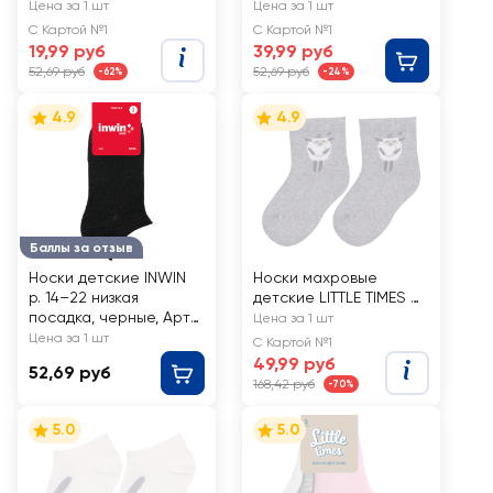
посадка, цвет серый
Арт. LT-1-WH
Цена за 1 шт
Цена за 1 шт
меланж, Арт. BKSU-01-
С Картой №1
С Картой №1
LG
19,99 руб
39,99 руб
52,69 руб
52,69 руб
-62%
-24%
4.9
4.9
Баллы за отзыв
Носки детские INWIN
Носки махровые
р. 14–22 низкая
детские LITTLE TIMES с
посадка, черные, Арт
рисунком овечки, Арт.
Цена за 1 шт
BKSU-01-LB
СП1618, 2пары
Цена за 1 шт
С Картой №1
49,99 руб
52,69 руб
168,42 руб
-70%
5.0
5.0