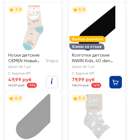
3.0
5.0
Выбор размера
Баллы за отзыв
Носки детские
Колготки детские
OEMEN Новый
1пара
INWIN Kids, 40 den
год, в
черные, Арт. BTS-40-
Цена за 1 шт
Цена за 1 шт
ассортименте,
03
С Картой №1
С Картой №1
Арт. PK527
49,99 руб
79,99 руб
167,37 руб
135,79 руб
-70%
-41%
4.9
5.0