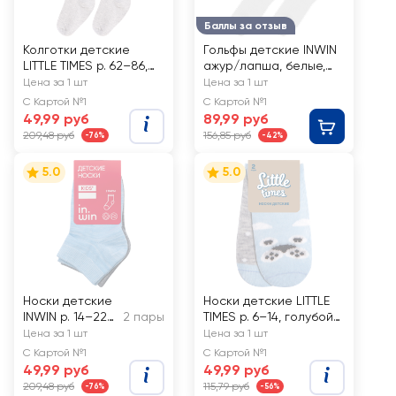
Баллы за отзыв
Колготки детские
Гольфы детские INWIN
LITTLE TIMES р. 62–86,
ажур/лапша, белые,
однотонные, Арт.
Арт. 761/762
Цена за 1 шт
Цена за 1 шт
КLTОСМ
С Картой №1
С Картой №1
49,99 руб
89,99 руб
209,48 руб
156,85 руб
-76%
-42%
5.0
5.0
Носки детские
Носки детские LITTLE
INWIN р. 14–22
2 пары
TIMES р. 6–14, голубой/
низкая посадка,
розовый, серый
Цена за 1 шт
Цена за 1 шт
голубые, серый
меланж, Арт. LT-2-
С Картой №1
С Картой №1
меланж, Арт.
BL /LT-2-PI, 2пары
49,99 руб
49,99 руб
BKSU-02-GB
209,48 руб
115,79 руб
-76%
-56%