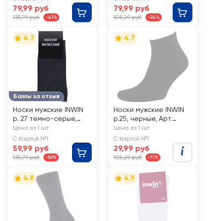
79,99 руб
79,99 руб
135,79 руб
105,29 руб
-41%
-24%
4.7
4.7
Баллы за отзыв
Носки мужские INWIN
Носки мужские INWIN
р. 27 темно-серые,
р.25, черные, Арт.
Арт. BMS02-02
BMS12-1
Цена за 1 шт
Цена за 1 шт
С Картой №1
С Картой №1
59,99 руб
29,99 руб
135,79 руб
105,29 руб
-55%
-71%
4.9
4.9