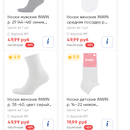
Носки мужские INWIN
Носки женские INWIN
р. 29 (44–46) синие,
средняя посадка р.
Арт. BMS06-02
23–25, черные, Арт.
Цена за 1 шт
Цена за 1 шт
2116ж
С Картой №1
С Картой №1
49,99 руб
49,99 руб
147,36 руб
146,32 руб
-66%
-65%
4.9
5.0
Носки женские INWIN
Носки детские INWIN
р. 38–40, цвет серый
р. 14–22 низкая
меланж, Арт. BWS01-
посадка, цвет серый
Цена за 1 шт
Цена за 1 шт
01
меланж, Арт. BKSU-01-
С Картой №1
С Картой №1
LG
49,99 руб
19,99 руб
135,79 руб
52,69 руб
-63%
-62%