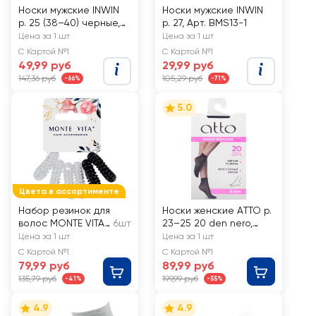
Носки мужские INWIN
Носки мужские INWIN
р. 25 (38–40) черные,
р. 27, Арт. BMS13-1
Арт. BMS06-01
Цена за 1 шт
Цена за 1 шт
С Картой №1
С Картой №1
49,99 руб
29,99 руб
147,36 руб
105,29 руб
-66%
-71%
5.0
Цвета в ассортименте
Набор резинок для
Носки женские AТТО р.
волос MONTE VITA
6шт
23–25 20 den nero,
d=3,5см, пружинка
Арт. Nerol20-2, 2пары
Цена за 1 шт
Цена за 1 шт
С Картой №1
С Картой №1
79,99 руб
89,99 руб
135,79 руб
199,99 руб
-41%
-55%
4.9
4.9