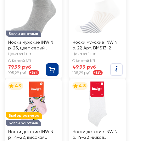
Баллы за отзыв
Носки мужские INWIN
Носки мужские INWIN
р. 25, цвет серый
р. 29, Арт. BMS13-2
меланж, Арт. BMS12-2
Цена за 1 шт
Цена за 1 шт
С Картой №1
С Картой №1
79,99 руб
49,99 руб
105,29 руб
105,29 руб
-24%
-52%
4.9
4.8
Выбор размера
Баллы за отзыв
Носки детские INWIN
Носки детские INWIN
р. 14–22, высокая
р. 14–22 низкая