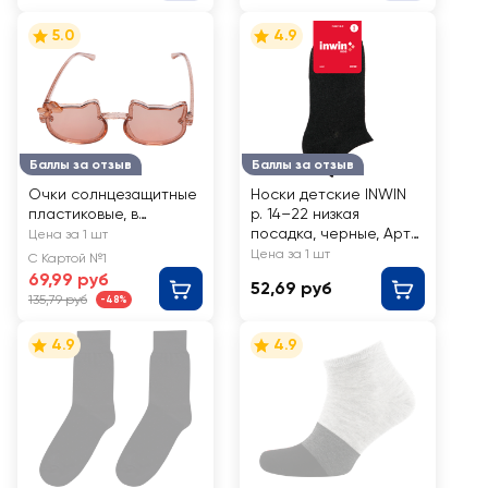
5.0
4.9
Баллы за отзыв
Баллы за отзыв
Очки солнцезащитные
Носки детские INWIN
пластиковые, в
р. 14–22 низкая
ассортименте, Арт.
посадка, черные, Арт
Цена за 1 шт
YJ034256012
BKSU-01-LB
Цена за 1 шт
С Картой №1
69,99 руб
52,69 руб
135,79 руб
-48%
4.9
4.9