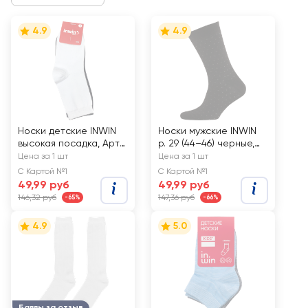
4.9
4.9
Носки детские INWIN
Носки мужские INWIN
высокая посадка, Арт.
р. 29 (44–46) черные,
BKSU-02-BW/НДБЧ,
Арт. BMS06-01
Цена за 1 шт
Цена за 1 шт
2пары
С Картой №1
С Картой №1
49,99 руб
49,99 руб
146,32 руб
147,36 руб
-65%
-66%
4.9
5.0
Баллы за отзыв