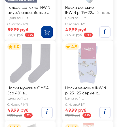
Гольфы детские INWIN
Носки детские
ажур/лапша, белые,
INWIN р. 14–22
2 пары
Арт. 761/762
низкая посадка,
Цена за 1 шт
Цена за 1 шт
голубые, серый
С Картой №1
С Картой №1
меланж, Арт.
89,99 руб
49,99 руб
BKSU-02-GB
156,85 руб
209,48 руб
-42%
-76%
5.0
4.9
Носки мужские OMSA
Носки женские INWIN
Eco 401 в
р. 23–25 серые с
ассортименте, grigio
розовыми фламинго,
Цена за 1 шт
Цена за 1 шт
scurо
Арт. BPF21/W01-
С Картой №1
С Картой №1
flamingo/997ж
49,99 руб
49,99 руб
177,99 руб
178,99 руб
-71%
-72%