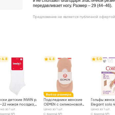
и не сползают благодаря эластичной резин
передавливает ногу. Размер – 29 (44–46).
Предложение не является публичной офертой
4.8
4.6
5.0
Выбор размера
оски детские INWIN р.
Подследники женские
Гольфы женс
4–22 низкая посадка,
OEMEN с силиконовой
Elegant solo 
елые, Арт BKSU-01-LW
вставкой на пятке,
natural, Арт.
на за 1 шт
Цена за 1 шт
Цена за 1 шт
бежевые, Арт. KP006
20С-198СП, 
Картой №1
С Картой №1
С Картой №1