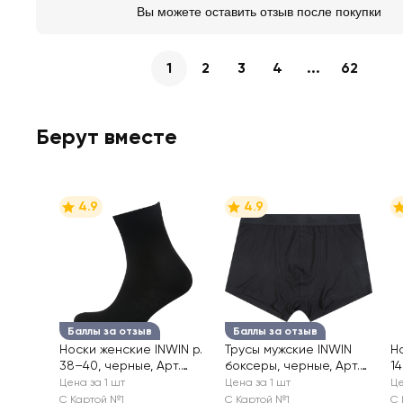
Вы можете оставить отзыв после покупки
1
2
3
4
...
62
Берут вместе
4.9
4.9
Баллы за отзыв
Баллы за отзыв
Носки женские INWIN р.
Трусы мужские INWIN
Н
38–40, черные, Арт.
боксеры, черные, Арт.
1
BWS01-02
R25101-4
б
Цена за 1 шт
Цена за 1 шт
Це
С Картой №1
С Картой №1
С 