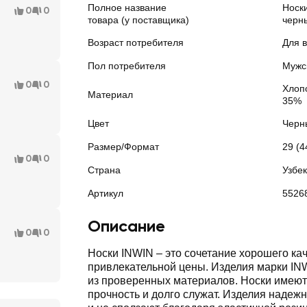
Полное название
Носки
0
0
товара (у поставщика)
черн
Возраст потребителя
Для 
Пол потребителя
Мужс
0
0
Хлоп
Материал
35%
Цвет
Черн
Размер/Формат
29 (4
0
0
Страна
Узбе
Артикул
5526
Описание
0
0
Носки INWIN – это сочетание хорошего кач
привлекательной цены. Изделия марки IN
из проверенных материалов. Носки имею
прочность и долго служат. Изделия надежн