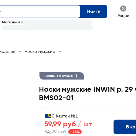
Найти
Акции
Магазин в г.
изделия
—
Носки мужские
—
Баллы за отзыв
Носки мужские INWIN р. 29 
BMS02-01
С Картой №1
59,99 руб /
шт
В к
84,29 руб
-28%