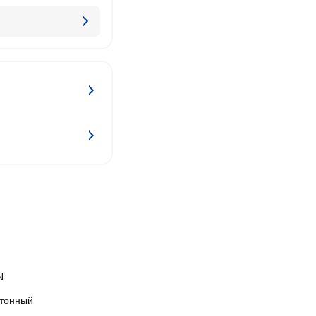
N
тонный