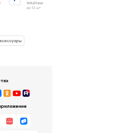
105,29 руб
-24%
до 12 шт
аксессуары
етях
приложение