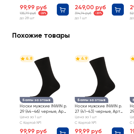
99,99 руб
249,00 руб
2
135,79 руб
314,74 руб
52
-26%
-20%
до 28 шт
до 1 шт
до
Похожие товары
4.8
4.9
Баллы за отзыв
Баллы за отзыв
Носки мужские INWIN р.
Носки мужские INWIN р.
Н
29 (44–46) черные, Арт.
27 (41–43) черные, Арт.
29
BMS04-01
BMS04-01
3
Цена за 1 шт
Цена за 1 шт
Це
С Картой №1
С Картой №1
С 
99,99 руб
99,99 руб
1