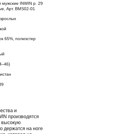
 мужские INWIN р. 29
ые, Арт. BMS02-01
взрослых
кой
ок 65%, полиэстер
ый
4–46)
кистан
89
ества и
WIN производятся
т высокую
о держатся на ноге