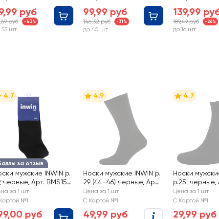
9,99 руб
99,99 руб
139,99 ру
,69 руб
146,32 руб
189,49 руб
-43%
-31%
-26%
 55 шт
до 40 шт
до 16 шт
4.7
4.9
4.7
Баллы за отзыв
оски мужские INWIN р.
Носки мужские INWIN р.
Носки мужски
, черные, Арт. BMS15,
29 (44–46) черные, Арт.
р.25, черные, 
пары
BMS06-01
BMS12-1
на за 1 шт
Цена за 1 шт
Цена за 1 шт
Картой №1
С Картой №1
С Картой №1
99,00 руб
49,99 руб
29,99 руб