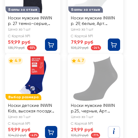
Баллы за отзыв
Баллы за отзыв
Носки мужские INWIN
Носки мужские INWIN
р. 27 темно-серые,
р. 29, белые, Арт.
Арт. BMS02-02
BMS12-3
Цена за 1 шт
Цена за 1 шт
С Картой №1
С Картой №1
59,99 руб
79,99 руб
135,79 руб
105,29 руб
-55%
-24%
4.9
4.7
Выбор размера
Носки детские INWIN
Носки мужские INWIN
Kids, высокая посадка
р.25, черные, Арт.
р. 14–22, мишка, Арт.
BMS12-1
Цена за 1 шт
Цена за 1 шт
LK001
С Картой №1
С Картой №1
59,99 руб
29,99 руб
104,22 руб
105,29 руб
-42%
-71%