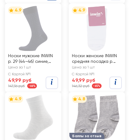
4.9
4.9
Носки мужские INWIN
Носки женские INWIN
р. 29 (44–46) синие,
средняя посадка р.
Арт. BMS06-02
23–25, черные, Арт.
Цена за 1 шт
Цена за 1 шт
2116ж
С Картой №1
С Картой №1
49,99 руб
49,99 руб
147,36 руб
146,32 руб
-66%
-65%
4.9
4.8
Баллы за отзыв