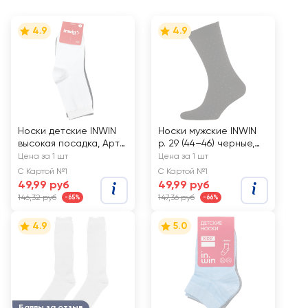
4.9
4.9
Носки детские INWIN
Носки мужские INWIN
высокая посадка, Арт.
р. 29 (44–46) черные,
BKSU-02-BW/НДБЧ,
Арт. BMS06-01
Цена за 1 шт
Цена за 1 шт
2пары
С Картой №1
С Картой №1
49,99 руб
49,99 руб
146,32 руб
147,36 руб
-65%
-66%
4.9
5.0
Баллы за отзыв