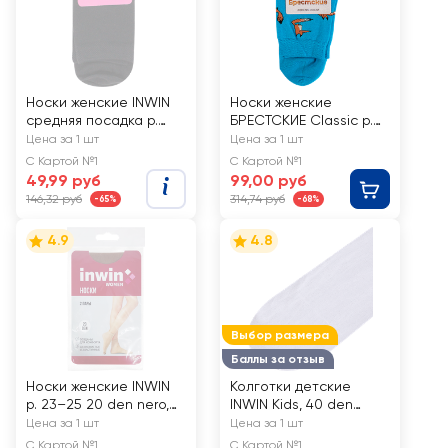
Носки женские INWIN
Носки женские
средняя посадка р.
БРЕСТСКИЕ Classic р.
23–25, белые, Арт.
23–25, Арт.
Цена за 1 шт
Цена за 1 шт
2117ж
16С1102/14С1100
С Картой №1
С Картой №1
49,99 руб
99,00 руб
146,32 руб
314,74 руб
-65%
-68%
4.9
4.8
Выбор размера
Баллы за отзыв
Носки женские INWIN
Колготки детские
р. 23–25 20 den nero,
INWIN Kids, 40 den
2пары
белые, Арт. BTS-40-01
Цена за 1 шт
Цена за 1 шт
С Картой №1
С Картой №1