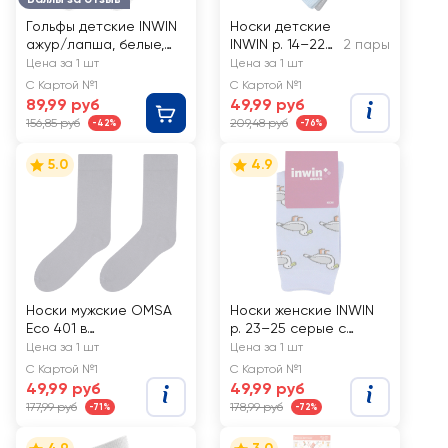
Гольфы детские INWIN
Носки детские
ажур/лапша, белые,
INWIN р. 14–22
2 пары
Арт. 761/762
низкая посадка,
Цена за 1 шт
Цена за 1 шт
голубые, серый
С Картой №1
С Картой №1
меланж, Арт.
89,99 руб
49,99 руб
BKSU-02-GB
156,85 руб
209,48 руб
-42%
-76%
5.0
4.9
Носки мужские OMSA
Носки женские INWIN
Eco 401 в
р. 23–25 серые с
ассортименте, grigio
розовыми фламинго,
Цена за 1 шт
Цена за 1 шт
scurо
Арт. BPF21/W01-
С Картой №1
С Картой №1
flamingo/997ж
49,99 руб
49,99 руб
177,99 руб
178,99 руб
-71%
-72%