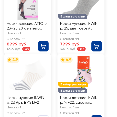
Баллы за отзыв
Носки женские AТТО р.
Носки мужские INWIN
23–25 20 den nero,
р. 25, цвет серый
Арт. Nerol20-2, 2пары
меланж, Арт. BMS12-2
Цена за 1 шт
Цена за 1 шт
С Картой №1
С Картой №1
89,99 руб
79,99 руб
199,99 руб
105,29 руб
-55%
-24%
4.9
4.9
Выбор размера
Баллы за отзыв
Носки мужские INWIN
Носки детские INWIN
р. 29, Арт. BMS13-2
р. 14–22, высокая
посадка с дизайном
Цена за 1 шт
Цена за 1 шт
единороги, Арт. FKSG-
С Картой №1
С Картой №1
01-UN