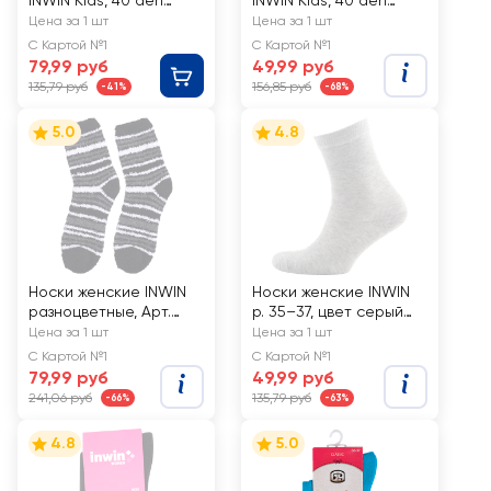
INWIN Kids, 40 den
INWIN Kids, 40 den
черные, Арт. BTS-40-
черные жаккард, Арт.
Цена за 1 шт
Цена за 1 шт
03
BTS-40-07
С Картой №1
С Картой №1
79,99 руб
49,99 руб
135,79 руб
156,85 руб
-41%
-68%
5.0
4.8
Носки женские INWIN
Носки женские INWIN
разноцветные, Арт.
р. 35–37, цвет серый
EH1409087-1
меланж, Арт. BWS01-
Цена за 1 шт
Цена за 1 шт
01
С Картой №1
С Картой №1
79,99 руб
49,99 руб
241,06 руб
135,79 руб
-66%
-63%
4.8
5.0