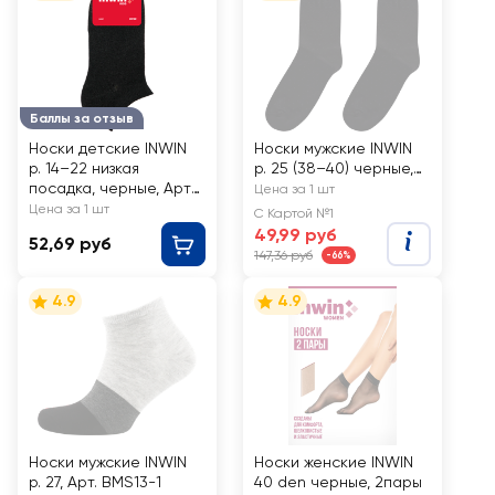
Баллы за отзыв
Носки детские INWIN
Носки мужские INWIN
р. 14–22 низкая
р. 25 (38–40) черные,
посадка, черные, Арт
Арт. BMS06-01
Цена за 1 шт
BKSU-01-LB
Цена за 1 шт
С Картой №1
49,99 руб
52,69 руб
147,36 руб
-66%
4.9
4.9
Носки мужские INWIN
Носки женские INWIN
р. 27, Арт. BMS13-1
40 den черные, 2пары