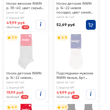
Носки женские INWIN
Носки детские INWIN
р. 38–40, цвет серый
р. 14–22 низкая
меланж, Арт. BWS01-
посадка, цвет синий
Цена за 1 шт
01
меланж, Арт BKSU-01-
Цена за 1 шт
С Картой №1
LBL
49,99 руб
52,69 руб
135,79 руб
-63%
5.0
4.8
Носки детские INWIN
Подследники мужские
р. 14–22 низкая
INWIN белые, Арт.
посадка, цвет серый
EHL15055
Цена за 1 шт
Цена за 1 шт
меланж, Арт. BKSU-01-
С Картой №1
С Картой №1
LG
19,99 руб
49,99 руб
52,69 руб
156,89 руб
-62%
-68%
4.9
4.9