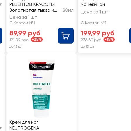
л
РЕЦЕПТОВ КРАСОТЫ
мочевиной
Золотистая тыква и
80мл
Цена за 1 шт
кукурузное масло,
Цена за 1 шт
смягчающий
С Картой №1
С Картой №1
89,99 руб
199,99 руб
-25%
-15%
121,09 руб
236,89 руб
до 15 шт
до 13 шт
Крем для ног
л
NEUTROGENA