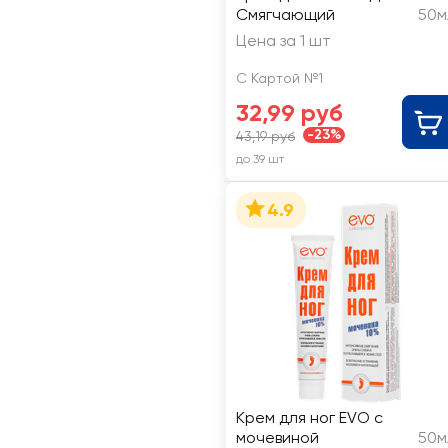
Смягчающий
50м
Цена за 1 шт
С Картой №1
32,99 руб
-23%
43,19 руб
до 39 шт
4.9
Крем для ног EVO с
мочевиной
50м