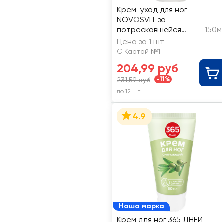
Крем-уход для ног
NOVOSVIT за
потрескавшейся
150м
сухой кожей пяток
Цена за 1 шт
С Картой №1
204,99 руб
-11%
231,59 руб
до 12 шт
4.9
Наша марка
Крем для ног 365 ДНЕЙ