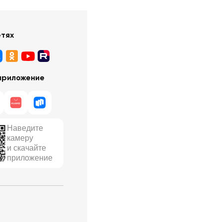
етях
приложение
Наведите
камеру
и скачайте
приложение