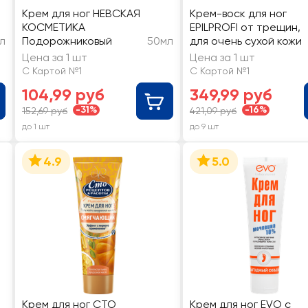
Крем для ног НЕВСКАЯ
Крем-воск для ног
КОСМЕТИКА
EPILPROFI от трещин,
л
Подорожниковый
50мл
для очень сухой кожи
Цена за 1 шт
Цена за 1 шт
С Картой №1
С Картой №1
104,99 руб
349,99 руб
-31%
-16%
152,69 руб
421,09 руб
до 1 шт
до 9 шт
4.9
5.0
Крем для ног СТО
Крем для ног EVO с