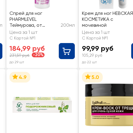
Спрей для ног
Крем для ног НЕВСКАЯ
PHARMLEVEL
КОСМЕТИКА с
л
Теймурова, от
200мл
мочевиной
запаха и пота
Цена за 1 шт
Цена за 1 шт
С Картой №1
С Картой №1
184,99 руб
99,99 руб
-20%
231,59 руб
105,29 руб
до 29 шт
до 22 шт
4.9
5.0