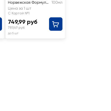
Норвежская Формула
100мл
питательный, быстро
Цена за 1 шт
впитывающийся
С Картой №1
749,99 руб
789,49 руб
до 5 шт