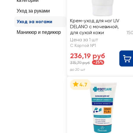
категории
Уход за руками
Крем-уход для ног LIV
Уход за ногами
DELANO с мочевиной,
Маникюр и педикюр
для сухой кожи
15
Цена за 1 шт
С Картой №1
236,19 руб
-25%
315,79 руб
до 20 шт
4.7