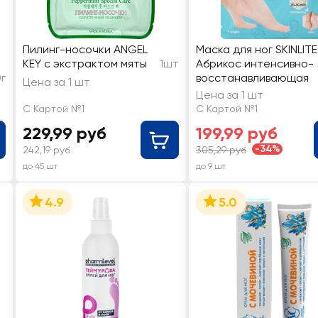
Пилинг-носочки ANGEL
Маска для ног SKINLITE
KEY с экстрактом мяты
1шт
Абрикос интенсивно-
0г
восстанавливающая
Цена за 1 шт
Цена за 1 шт
С Картой №1
С Картой №1
229,99 руб
199,99 руб
-34%
242,19 руб
305,29 руб
до 45 шт
до 9 шт
4.9
5.0