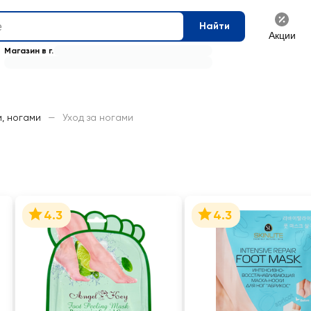
Найти
Акции
Магазин в г.
и, ногами
—
Уход за ногами
4.3
4.3