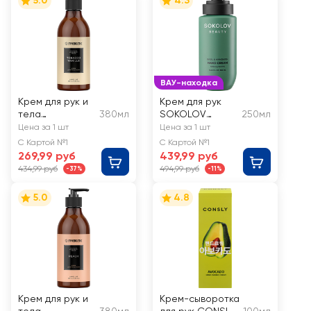
5.0
4.3
ВАУ-находка
Крем для рук и
Крем для рук
тела
380мл
SOKOLOV
250мл
SYNERGETIC
Basil&mandarin
Цена за 1 шт
Цена за 1 шт
Табак, ваниль
С Картой №1
С Картой №1
269,99 руб
439,99 руб
434,99 руб
494,99 руб
-37%
-11%
5.0
4.8
Крем для рук и
Крем-сыворотка