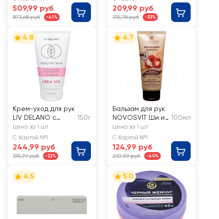
total 10
509,99 руб
209,99 руб
антибактериаль
873,68 руб
315,78 руб
-41%
-33%
ный
4.8
4.7
Крем-уход для рук
Бальзам для рук
LIV DELANO с
150г
NOVOSVIT Ши и
100мл
мочевиной, для
макадамия, для
Цена за 1 шт
Цена за 1 шт
сухой кожи
сухой и
С Картой №1
С Картой №1
потрескавшейся
244,99 руб
124,99 руб
кожи
315,79 руб
210,59 руб
-22%
-40%
4.5
5.0