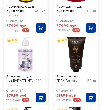
Крем-масло для
Крем для лица,
рук и тела
400мл
рук и тела
200мл
COMPLIMENT
LIBREDERM Aevit
Цена за 1 шт
Цена за 1 шт
Argan Oil 5в1
SOS
С Картой №1
С Картой №1
восстанавлива
379,99 руб
379,99 руб
ющий, для очень
555,78 руб
568,49 руб
-31%
-33%
сухой кожи
5.0
4.7
Крем-мусс для
Крем для рук
рук БАРХАТНЫЕ
270мл
EDEN Detox
50мл
РУЧКИ
Chocolate
Цена за 1 шт
Цена за 1 шт
Смягчение
С Картой №1
С Картой №1
379,99 руб
219,99 руб
947,36 руб
305,26 руб
-59%
-27%