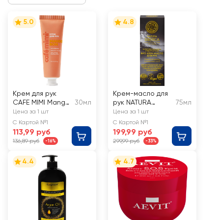
5.0
4.8
Крем для рук
Крем-масло для
CAFE MIMI Mango
30мл
рук NATURA
75мл
bon
SIBERICA Био
Цена за 1 шт
Цена за 1 шт
Мультивитаминна
С Картой №1
С Картой №1
я защита и уход
113,99 руб
199,99 руб
136,89 руб
299,99 руб
-16%
-33%
4.4
4.7