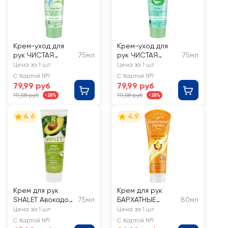
Крем-уход для
Крем-уход для
рук ЧИСТАЯ
75мл
рук ЧИСТАЯ
75мл
ЛИНИЯ Нежное
ЛИНИЯ
Цена за 1 шт
Цена за 1 шт
питание с
Интенсивное
С Картой №1
С Картой №1
ромашкой
увлажнение Сок
79,99 руб
79,99 руб
алоэ
111,58 руб
111,58 руб
-28%
-28%
4.6
4.9
Крем для рук
Крем для рук
SHALET Авокадо
75мл
БАРХАТНЫЕ
80мл
увлажняющий
РУЧКИ
Цена за 1 шт
Цена за 1 шт
Королевская
С Картой №1
С Картой №1
аргана