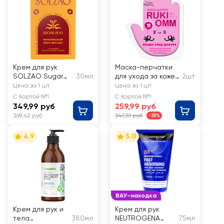
Крем для рук
Маска-перчатки
SOLZAO Sugar
30мл
для ухода за кожей
2шт
Head с маслом
рук FUNNY
Цена за 1 шт
Цена за 1 шт
бразильского
ORGANIX
С Картой №1
С Картой №1
ореха
Мультиувлажняющ
349,99 руб
259,99 руб
ая
368,42 руб
347,39 руб
-25%
4.9
5.0
ВАУ-находка
Крем для рук и
Крем для рук
тела
380мл
NEUTROGENA
75мл