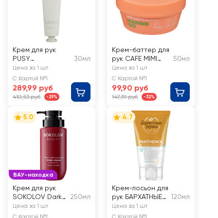
Крем для рук
Крем-баттер для
PUSY
30мл
рук CAFE MIMI
50мл
увлажняющий
Mango go
Цена за 1 шт
Цена за 1 шт
С Картой №1
С Картой №1
289,99 руб
99,90 руб
410,53 руб
147,39 руб
-29%
-32%
5.0
4.7
ВАУ-находка
Крем для рук
Крем-лосьон для
SOKOLOV Dark
250мл
рук БАРХАТНЫЕ
120мл
cherry&almond
РУЧКИ Clinical
Цена за 1 шт
Цена за 1 шт
care Panthenol
С Картой №1
С Картой №1