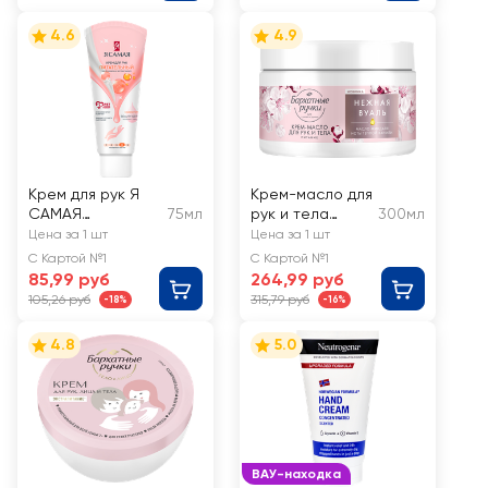
4.6
4.9
Крем для рук Я
Крем-масло для
САМАЯ
75мл
рук и тела
300мл
Питательный
БАРХАТНЫЕ
Цена за 1 шт
Цена за 1 шт
РУЧКИ Питание
С Картой №1
С Картой №1
85,99 руб
264,99 руб
105,26 руб
315,79 руб
-18%
-16%
4.8
5.0
ВАУ-находка