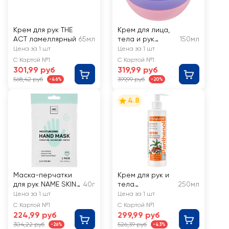
Крем для рук THE
Крем для лица,
ACT ламеллярный
65мл
тела и рук
150мл
ЧЕРНЫЙ ЖЕМЧУГ
Цена за 1 шт
Цена за 1 шт
универсальный
С Картой №1
С Картой №1
301,99 руб
319,99 руб
568,42 руб
399,99 руб
-46%
-20%
4.8
Маска-перчатки
Крем для рук и
для рук NAME SKIN
40г
тела
250мл
CARE Professional
COMPLIMENT
Цена за 1 шт
Цена за 1 шт
увлажняющая
Panthenol
С Картой №1
С Картой №1
регенерирующи
224,99 руб
299,99 руб
й
304,22 руб
526,39 руб
-26%
-43%