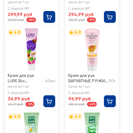
SYNERGETIC
Норвежская
Цена за 1 шт
Цена за 1 шт
Сандал и ягоды
формула быстро
С Картой №1
С Картой №1
можжевельника
впитывающийся
299,99 руб
294,99 руб
431,59 руб
431,57 руб
-30%
-31%
4.8
4.8
Крем для рук
Крем для рук
LURE Bio
40мл
БАРХАТНЫЕ РУЧКИ
80г
питательный, с
Защитный
Цена за 1 шт
Цена за 1 шт
маслом ши и D-
С Картой №1
С Картой №1
пантенолом
36,99 руб
96,99 руб
45,29 руб
168,49 руб
-18%
-42%
4.8
4.9