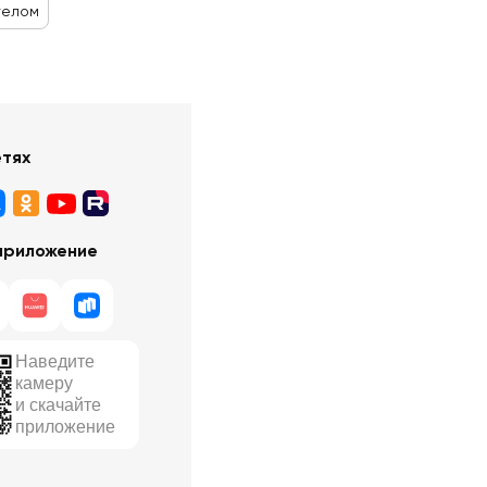
телом
етях
приложение
Наведите
камеру
и скачайте
приложение