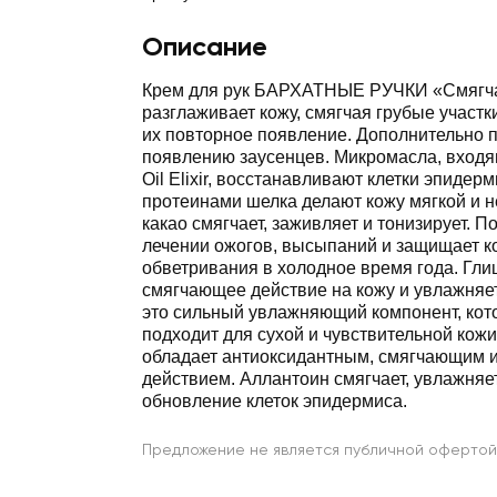
Описание
Крем для рук БАРХАТНЫЕ РУЧКИ «Смяг
разглаживает кожу, смягчая грубые участ
их повторное появление. Дополнительно 
появлению заусенцев. Микромасла, входя
Oil Elixir, восстанавливают клетки эпидерм
протеинами шелка делают кожу мягкой и 
какао смягчает, заживляет и тонизирует. П
лечении ожогов, высыпаний и защищает к
обветривания в холодное время года. Гли
смягчающее действие на кожу и увлажняет
это сильный увлажняющий компонент, кот
подходит для сухой и чувствительной кожи
обладает антиоксидантным, смягчающим 
действием. Аллантоин смягчает, увлажняе
обновление клеток эпидермиса.
Предложение не является публичной офертой