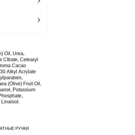
) Oil, Urea,
e CItrate, Cetearyl
broma Cacao
30 Alkyl Acrylate
ylparaben,
a (Olive) Fruit Oil,
hanol, Potassium
 Phosphate,
Linalool.
АТНЫЕ РУЧКИ