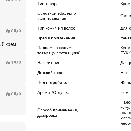
Тип товара
Крем
Основной эффект от
Смяг
использования
Тип кожи/Тип волос
Для 
0
0
Время применения
Унив
ый крем
Полное название
Крем
товара (у поставщика)
РУЧК
1
0
Назначение
Для р
Детский товар
Нет
Пол потребителя
Женс
Аромат/Отдушка
Нежн
0
0
Нанос
кожу,
Способ применения,
полн
дозировка
Испо
необ