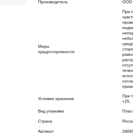
Производитель
ООО 
При 
чувст
прове
инди
непе
небо
сред
Меры
сторо
предосторожности
равн
расп
отсут
течен
испол
согл
прим
При т
Условия хранения
+25.
Вид упаковки
Плас
Страна
Росс
Артикул
2666