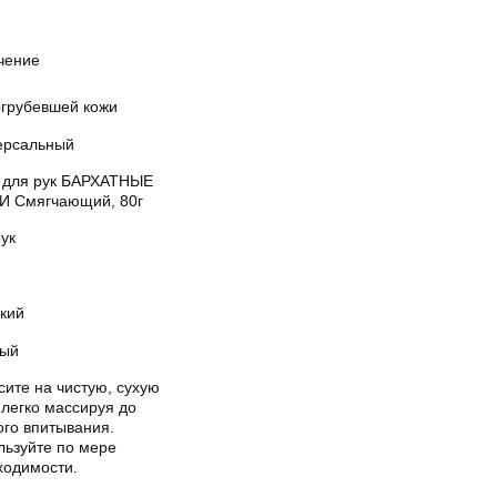
чение
огрубевшей кожи
ерсальный
 для рук БАРХАТНЫЕ
И Смягчающий, 80г
ук
кий
ый
ите на чистую, сухую
 легко массируя до
ого впитывания.
льзуйте по мере
ходимости.