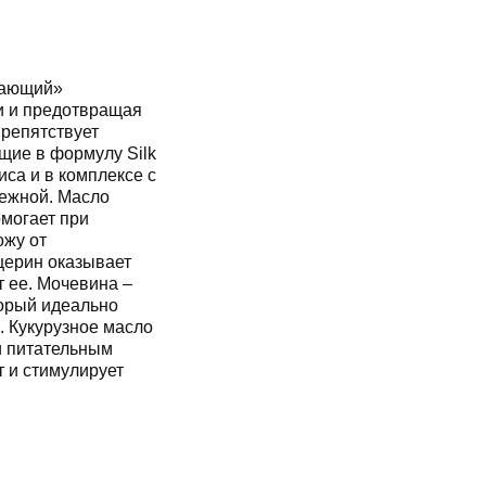
чающий»
ки и предотвращая
препятствует
щие в формулу Silk
иса и в комплексе с
нежной. Масло
омогает при
ожу от
церин оказывает
 ее. Мочевина –
орый идеально
. Кукурузное масло
и питательным
т и стимулирует