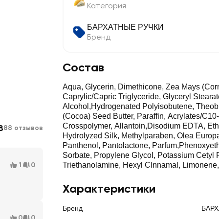
Категория
БАРХАТНЫЕ РУЧКИ
Бренд
Состав
Aqua, Glycerin, Dimethicone, Zea Mays (Corn
Caprylic/Capric Triglyceride, Glyceryl Stearat
Alcohol,Hydrogenated Polyisobutene, Theo
(Cocoa) Seed Butter, Paraffin, Acrylates/C10-
Crosspolymer, Allantoin,Disodium EDTA, Eth
8
88 отзывов
Hydrolyzed Silk, Methylparaben, Olea Europae
Panthenol, Pantolactone, Parfum,Phenoxyet
Sorbate, Propylene Glycol, Potassium Cetyl
1
0
Triethanolamine, Hexyl CInnamal, Limonene, 
Характеристики
Бренд
БАРХ
0
0