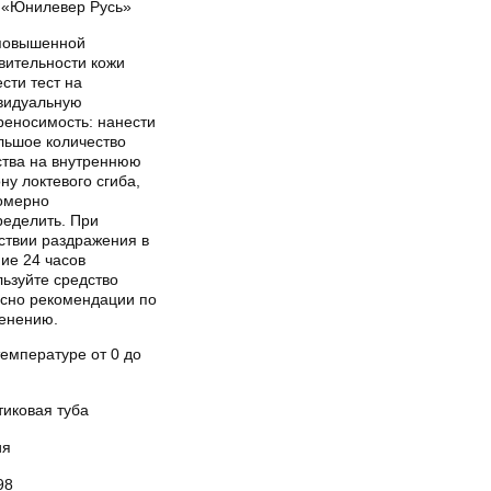
«Юнилевер Русь»
повышенной
вительности кожи
сти тест на
видуальную
реносимость: нанести
льшое количество
ства на внутреннюю
ну локтевого сгиба,
омерно
ределить. При
ствии раздражения в
ие 24 часов
ьзуйте средство
асно рекомендации по
енению.
емпературе от 0 до
тиковая туба
ия
98