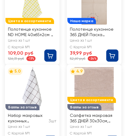
Цвета в ассортименте
Наша марка
Полотенце кухонное
Полотенце кухонное
ND HOME 40x65±2см с
365 ДНЕЙ Пасха
петелькой, в
35х60см
Цена за 1 шт
Цена за 1 шт
ассортименте
С Картой №1
С Картой №1
109,00 руб
39,99 руб
126,31 руб
52,69 руб
-13%
-24%
5.0
4.9
Цвета в ассортименте
Баллы за отзыв
Баллы за отзыв
Набор махровых
Салфетка махровая
кухонных
3шт
365 ДНЕЙ 30х30см,
полотенец
Арт. СМ3030
Цена за 1 шт
Цена за 1 шт
HOMECLUB
С Картой №1
С Картой №1