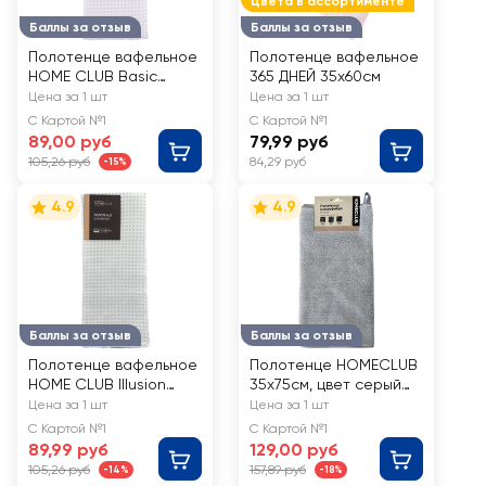
Цвета в ассортименте
Баллы за отзыв
Баллы за отзыв
Полотенце вафельное
Полотенце вафельное
HOME CLUB Basic
365 ДНЕЙ 35х60см
40x70см, хлопок
Цена за 1 шт
Цена за 1 шт
С Картой №1
С Картой №1
89,00 руб
79,99 руб
105,26 руб
84,29 руб
-15%
4.9
4.9
Баллы за отзыв
Баллы за отзыв
Полотенце вафельное
Полотенце HOMECLUB
HOME CLUB Illusion
35х75см, цвет серый
40x70см, хлопок
туман, Арт.
Цена за 1 шт
Цена за 1 шт
3575ov1/P/17.280/H1
С Картой №1
С Картой №1
89,99 руб
129,00 руб
105,26 руб
157,89 руб
-14%
-18%