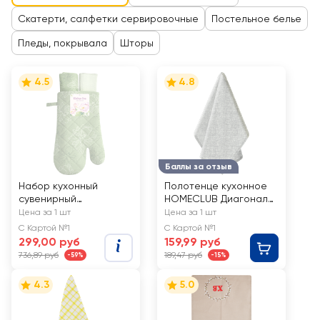
Скатерти, салфетки сервировочные
Постельное белье
Пледы, покрывала
Шторы
4.5
4.8
Баллы за отзыв
Набор кухонный
Полотенце кухонное
сувенирный
HOMECLUB Диагональ
ВАСИЛИСА рукавица
35х50см, серое
Цена за 1 шт
Цена за 1 шт
18х30см и 2
С Картой №1
С Картой №1
полотенца 35х60см
299,00 руб
159,99 руб
736,89 руб
189,47 руб
-59%
-15%
4.3
5.0