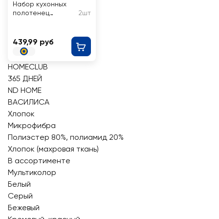
Набор кухонных
полотенец
2шт
HOMECLUB
30x50см, Арт. HC-
ABC-1
439,99 руб
HOMECLUB
365 ДНЕЙ
ND HOME
ВАСИЛИСА
Хлопок
Микрофибра
Полиэстер 80%, полиамид 20%
Хлопок (махровая ткань)
В ассортименте
Мультиколор
Белый
Серый
Бежевый