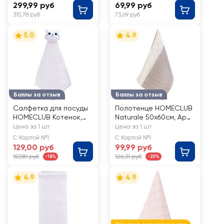
30х50см. бежевый,
299,99 руб
69,99 руб
Арт. HC-Kit-
315,78 руб
73,69 руб
3050beige
5.0
4.9
Баллы за отзыв
Баллы за отзыв
Салфетка для посуды
Полотенце HOMECLUB
HOMECLUB Котенок,
Naturale 50х60см, Арт.
на петельке, Арт.
ПТА-2456-5613 (4001)
Цена за 1 шт
Цена за 1 шт
ZJW20-042309
С Картой №1
С Картой №1
129,00 руб
99,99 руб
157,89 руб
126,31 руб
-18%
-20%
4.9
4.9